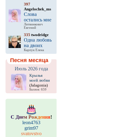
397
Angelochek_ms
Слова
остались мне
Литвинкович
Евгений
335
twodridge
Одна любовь
на двоих
Карпук Елена
Песня месяца
Июль 2026 года
Крылья
моей любви
(Jalagonia)
Баллов: 659
С
Д
н
е
м
Р
о
ж
д
е
н
и
я
!
leon4763
grim97
svatovstvo