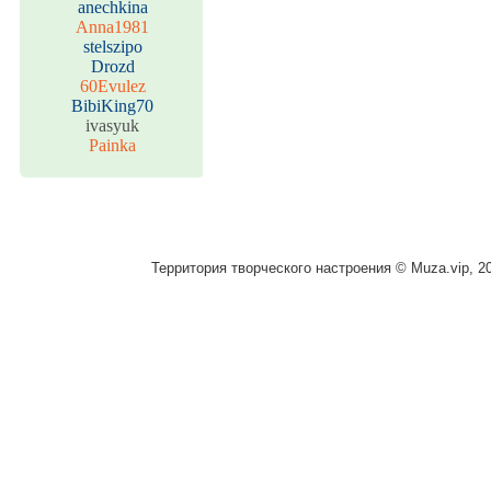
anechkina
Anna1981
stelszipo
Drozd
60Evulez
BibiKing70
ivasyuk
Painka
Территория творческого настроения © Muza.vip, 2