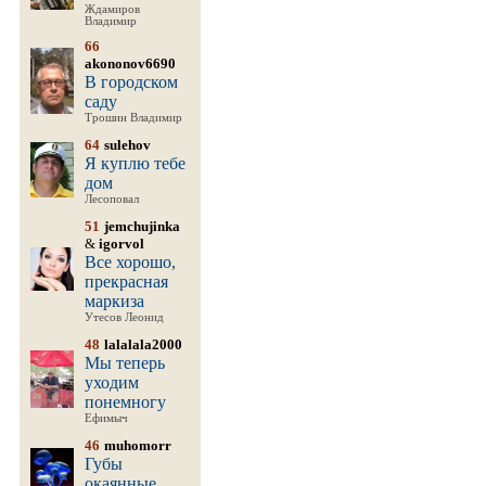
Ждамиров
Владимир
66
akononov6690
В городском
саду
Трошин Владимир
64
sulehov
Я куплю тебе
дом
Лесоповал
51
jemchujinka
&
igorvol
Все хорошо,
прекрасная
маркиза
Утесов Леонид
48
lalalala2000
Мы теперь
уходим
понемногу
Ефимыч
46
muhomorr
Губы
окаянные