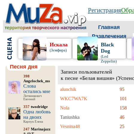
Регистрация
Обра
Главная
Развлечения
Искала
Black
(Земфира)
Dog
(Led
Zeppelin)
Песня дня
Записи пользователей
398
к песне «Белая вишня» (Успен
Angelochek_ms
Слова
alunchik
95
остались мне
Литвинкович
WKC7WA7K
101
Евгений
357
twodridge
Nola
158
Одна любовь
на двоих
Taniushka
46
Карпук Елена
Vesnina48
25
247
Marinajazz
&
SkT