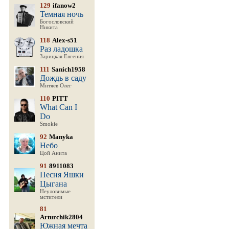
129
ifanow2
Темная ночь
Богословский
Никита
118
Alex-s51
Раз ладошка
Зарицкая Евгения
111
Sanich1958
Дождь в саду
Митяев Олег
110
PITT
What Can I
Do
Smokie
92
Manyka
Небо
Цой Анита
91
8911083
Песня Яшки
Цыгана
Неуловимые
мстители
81
Arturchik2804
Южная мечта