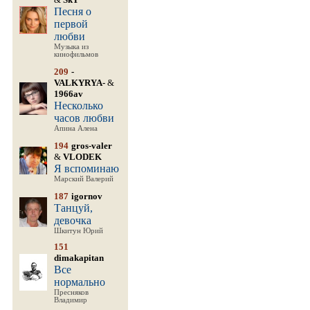
Песня о
первой
любви
Музыка из
кинофильмов
209
-
VALKYRYA-
&
1966av
Несколько
часов любви
Апина Алена
194
gros-valer
&
VLODEK
Я вспоминаю
Марский Валерий
187
igornov
Танцуй,
девочка
Шкитун Юрий
151
dimakapitan
Все
нормально
Пресняков
Владимир