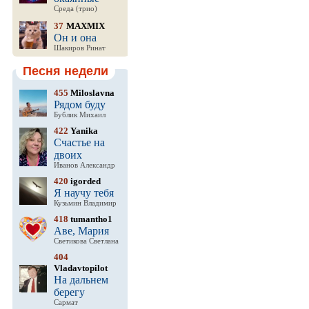
Среда (трио)
37
MAXMIX
Он и она
Шакиров Ринат
Песня недели
455
Miloslavna
Рядом буду
Бублик Михаил
422
Yanika
Счастье на
двоих
Иванов Александр
420
igorded
Я научу тебя
Кузьмин Владимир
418
tumantho1
Аве, Мария
Светикова Светлана
404
Vladavtopilot
На дальнем
берегу
Сармат