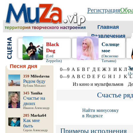
Регистрация
Обра
Главная
Развлечения
Black
Солнце
Dog
мое
(Led
(Овсиенко
Zeppelin)
Татьяна)
Песня дня
З
0—9
А
Б
В
Г
Д
Е
Ж
З
И
К
Л
(А
359
Miloslavna
0—9
A
B
C
D
E
F
G
H
I
J
K
L
Рядом буду
Из кино и мультфильмов
Де
Бублик Михаил
345
Yanika
Счастье ря
Счастье на
двоих
Иванов Александр
Найти минусовку
205
Marka64
в Яндексе
Как мне
быть
Примеры исполнения
Серов Александр