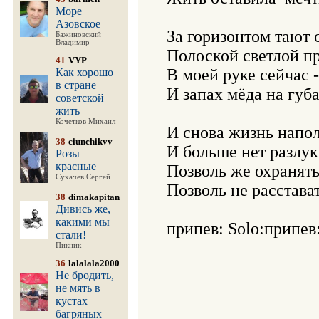
Море
Азовское
За горизонтом тают о
Бажиновский
Владимир
Полоской светлой пр
41
VYP
В моей руке сейчас -
Как хорошо
в стране
И запах мёда на губа
советской
жить
Кочетков Михаил
И снова жизнь напол
38
ciunchikvv
И больше нет разлуки
Розы
красные
Позволь же охранять 
Сухачев Сергей
Позволь не расстават
38
dimakapitan
Дивись же,
какими мы
припев: Solo:припев:
стали!
Пикник
36
lalalala2000
Не бродить,
не мять в
кустах
багряных