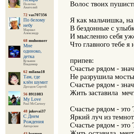
Волос твоих пушисты
Полотно
Анатолий
72
vas707356
Я как мальчишка, на
По белому
небу
В бездонные с улыбко
Маршал
Александр
И мысленно себя уж
68
muhomorr
Что главного тебе я н
Мне
одиноко,
детка
припев:

Кузьмин
Владимир
Счастье рядом - знач
62
milana18
Не разрушила мосты.
Там, где
клён шумит
Счастье рядом - знач
Дроздов Сергей
Жить заставила  мечт
56
8911083
My Love
Paul McCartney
Счастье рядом - это Т
48
jukovai37
Яркий луч из темноты
С Днем
Рождения
Счастье рядом - это Т
Авторские
Жить оставила  мечты
43
barmen