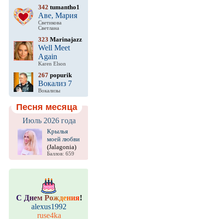
342
tumantho1
Аве, Мария
Светикова
Светлана
323
Marinajazz
Well Meet
Again
Karen Elson
267
popurik
Вокализ 7
Вокализы
Песня месяца
Июль 2026 года
Крылья
моей любви
(Jalagonia)
Баллов: 659
С
Д
н
е
м
Р
о
ж
д
е
н
и
я
!
alexus1992
ruse4ka