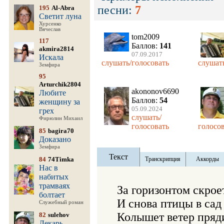
песни:
7
195
Al-Abra
Светит луна
Хурсенко
Вячеслав
tom2009
117
Баллов:
141
akmira2814
07.09.2017
Искала
слушать/голосовать
слушат
Земфира
95
Arturchik2804
akononov6690
Любите
Баллов:
54
женщину за
05.09.2024
грех
слушать/
Фирюлин Михаил
голосовать
голосо
85
bagira70
Доказано
Земфира
Текст
84
74Timka
Транскрипция
Аккорды
Нас в
набитых
трамваях
За горизонтом скроет
болтает
И снова птицы в сад 
Служебный роман
Колышет ветер пряди
82
sulehov
Лекарь