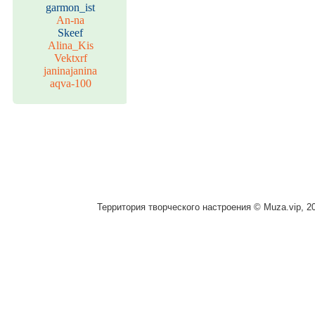
garmon_ist
An-na
Skeef
Alina_Kis
Vektxrf
janinajanina
aqva-100
Территория творческого настроения © Muza.vip, 2