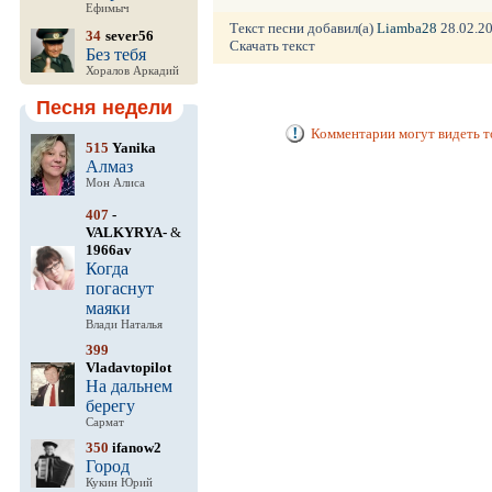
Ефимыч
Текст песни добавил(а)
Liamba28
28.02.20
34
sever56
Скачать текст
Без тебя
Хоралов Аркадий
Песня недели
Комментарии могут видеть т
515
Yanika
Алмаз
Мон Алиса
407
-
VALKYRYA-
&
1966av
Когда
погаснут
маяки
Влади Наталья
399
Vladavtopilot
На дальнем
берегу
Сармат
350
ifanow2
Город
Кукин Юрий