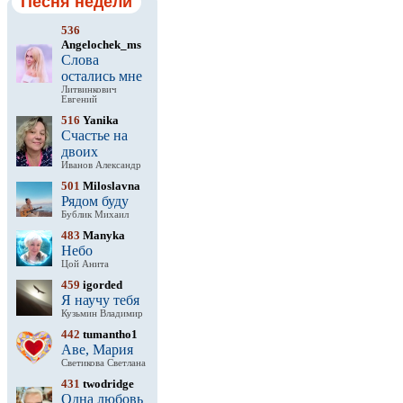
Песня недели
536
Angelochek_ms
Слова
остались мне
Литвинкович
Евгений
516
Yanika
Счастье на
двоих
Иванов Александр
501
Miloslavna
Рядом буду
Бублик Михаил
483
Manyka
Небо
Цой Анита
459
igorded
Я научу тебя
Кузьмин Владимир
442
tumantho1
Аве, Мария
Светикова Светлана
431
twodridge
Одна любовь