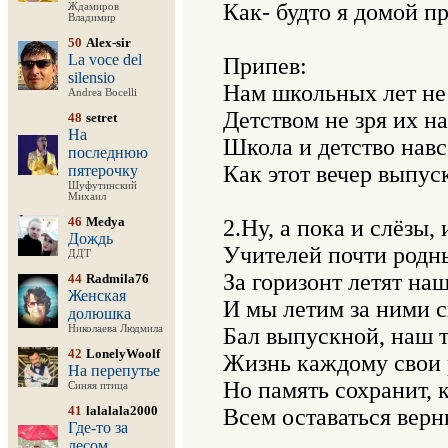
Как- будто я домой пр
Ждамиров
Владимир
50
Alex-sir
La voce del
Припев:

silensio
Нам школьных лет не з
Andrea Bocelli
Детством не зря их на
48
setret
На
Школа и детство навсе
последнюю
Как этот вечер выпуск
пятерочку
Шуфутинский
Михаил
46
Medya
2.Ну, а пока и слёзы, 
Дождь
Учителей почти родны
ДДТ
За горизонт летят наш
44
Radmila76
Женская
И мы летим за ними с
долюшка
Николаева Людмила
Бал выпускной, наш та
42
LonelyWoolf
Жизнь каждому свои 
На перепутье
Но память сохранит, ка
Синяя птица
41
lalalala2000
Всем оставаться верн
Где-то за
лесом