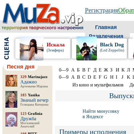
Регистрация
Обрат
Главная
Развлечения
Искала
Black Dog
(Земфира)
(Led Zeppelin)
Песня дня
0—9
А
Б
В
Г
Д
Е
Ж
З
И
К
Л
329
Marinajazz
0—9
A
B
C
D
E
F
G
H
I
J
K
Адажио
Из кино и мультфильмов
Д
Артемьева Марина
Выпуск
185
Yanika
Званый вечер
Голицына Катерина
Найти минусовку
123
Grafinia
в Яндексе
Дружба
Могилевский
Анатолий
Примеры исполнения
108
PITT