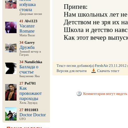
избушка
Припев:	

стояла
Нам школьных лет не з
Дворовые песни
Детством не зря их на
41
Alvi123
Vacanze
Школа и детство навсе
Romane
Matia Bazar
34
Garry
Дружба
Зимний вечер в
Гаграх
34
Natulichka
Текст песни добавил(а)
FreshAir
23.11.2012 г
Баллада о
Версия для печати
Скачать текст
счастье
Бакуменко Яна
27
Pol701
Как
провожают
Комментарии могут видеть 
пароходы
Хиль Эдуард
27
8911083
Doctor Doctor
UFO