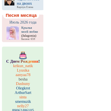
на двоих
Карпук Елена
Песня месяца
Июль 2026 года
Крылья
моей любви
(Jalagonia)
Баллов: 659
С
Д
н
е
м
Р
о
ж
д
е
н
и
я
!
krikun_natik
Lyusika
aanyaa78
besha
Dashuny
Olegkrot
ArthurSart
sinta
smemuzik
nelly27
89062486105