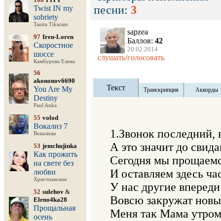
песни:
3
Twist IN my
sobriety
Tanita Tikaram
sapzea
97
Iren-Loren
Баллов:
42
Скоростное
20.02.2014
шоссе
слушать/голосовать
Камбурова Елена
56
akononov6690
Текст
You Are My
Транскрипция
Аккорды
Destiny
Paul Anka
55
volod
Вокализ 7
1.Звонок последний, в
Вокализы
А это значит до свидан
53
jemchujinka
Как прожить
Сегодня мы прощаемся
на свете без
И оставляем здесь час
любви
Христианские
У нас другие впереди 
52
sulehov
&
Вовсю закружат новые
Eleno4ka28
Прощальная
Меня так Мама утром 
осень