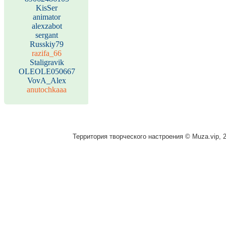
KisSer
animator
alexzabot
sergant
Russkiy79
razifa_66
Staligravik
OLEOLE050667
VovA_Alex
anutochkaaa
Территория творческого настроения © Muza.vip, 2