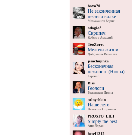
baxa70
Не законченная
песня о волке
Мамажанов Борис
adagio5
Скрипач
Кобяков Аркадий
TeoZorro
Мелочи жизни
Добрынин Вячеслав
jemchujinka
Бесконечная
нежность (Нюша)
Esprimo
Biss
Геологи
Бржевская Ирина
solnyshkin
Наше лето
Валентин Стрыкало
PROSTO_LILI
Simply the best
Ани Лорак
besel1212