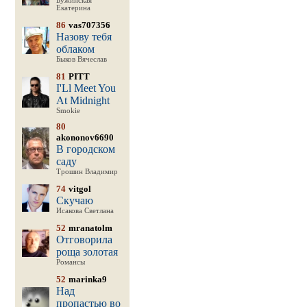
Бужинская
Екатерина
86
vas707356
Назову тебя
облаком
Быков Вячеслав
81
PITT
I'Ll Meet You
At Midnight
Smokie
80
akononov6690
В городском
саду
Трошин Владимир
74
vitgol
Скучаю
Исакова Светлана
52
mranatolm
Отговорила
роща золотая
Романсы
52
marinka9
Над
пропастью во