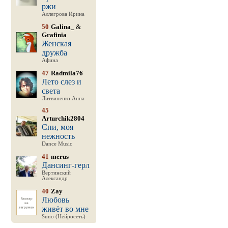
ржи
Аллегрова Ирина
50
Galina_
&
Grafinia
Женская
дружба
Афина
47
Radmila76
Лето слез и
света
Литвиненко Анна
45
Arturchik2804
Спи, моя
нежность
Dance Music
41
merus
Дансинг-герл
Вертинский
Александр
40
Zay
Любовь
живёт во мне
Suno (Нейросеть)