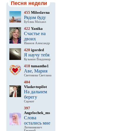
Песня недели
455
Miloslavna
Рядом буду
Бублик Михаил
422
Yanika
Счастье на
двоих
Иванов Александр
420
igorded
Я научу тебя
Кузьмин Владимир
418
tumantho1
Аве, Мария
Светикова Светлана
404
Vladavtopilot
На дальнем
берегу
Сармат
397
Angelochek_ms
Слова
остались мне
Литвинкович
Евгений