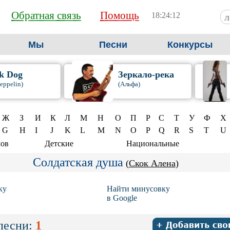
Обратная связь
Помощь
18:24:13
Мы
Песни
Конкурсы
k Dog
Зеркало-река
eppelin)
(Альфа)
Ж
З
И
К
Л
М
Н
О
П
Р
С
Т
У
Ф
Х
G
H
I
J
K
L
M
N
O
P
Q
R
S
T
U
мов
Детские
Национальные
Солдатская душа
(
Скок Алена
)
ку
Найти минусовку
в Google
песни:
1