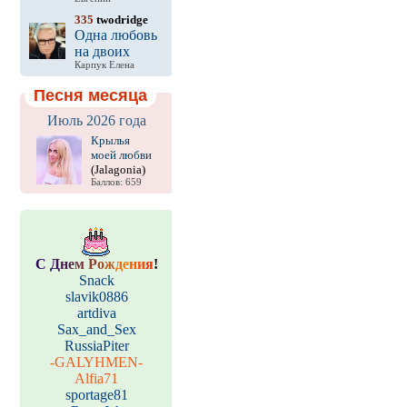
335
twodridge
Одна любовь
на двоих
Карпук Елена
Песня месяца
Июль 2026 года
Крылья
моей любви
(Jalagonia)
Баллов: 659
С
Д
н
е
м
Р
о
ж
д
е
н
и
я
!
Snack
slavik0886
artdiva
Sax_and_Sex
RussiaPiter
-GALYHMEN-
Alfia71
sportage81