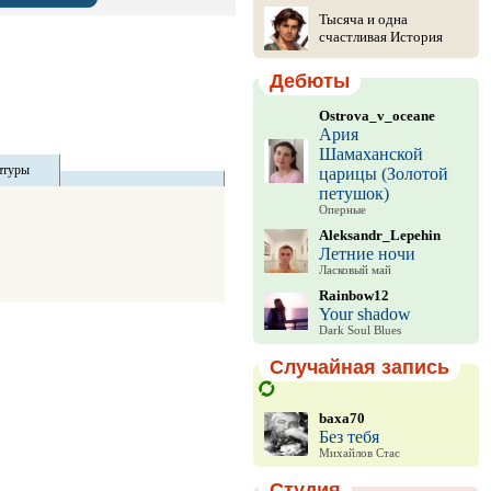
Тысяча и одна
счастливая История
Дебюты
Ostrova_v_oceane
Ария
Шамаханской
итуры
царицы (Золотой
петушок)
Оперные
Aleksandr_Lepehin
Летние ночи
Ласковый май
Rainbow12
Your shadow
Dark Soul Blues
Случайная запись
baxa70
Без тебя
Михайлов Стас
Студия