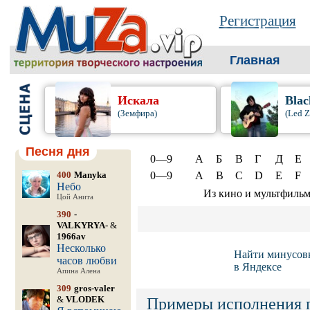
Регистрация
Главная
Искала
Blac
(Земфира)
(Led Z
Песня дня
0—9
А
Б
В
Г
Д
Е
400
Manyka
0—9
A
B
C
D
E
F
Небо
Из кино и мультфиль
Цой Анита
390
-
VALKYRYA-
&
1966av
Несколько
Найти минусов
часов любви
в Яндексе
Апина Алена
309
gros-valer
&
VLODEK
Примеры исполнения 