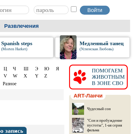
Развлечения
Spanish steps
Медленный танец
(Morten Harket)
(Успенская Любовь)
Ц
Ч
Ш
Э
Ю
Я
ПОМОГАЕМ
V
W
X
Y
Z
ЖИВОТНЫМ
В ЗОНЕ СВО
Разное
ART-Ланчи
Чудесный сон
"Сон и пробуждение
пустоты", 1-ая серия
фильма