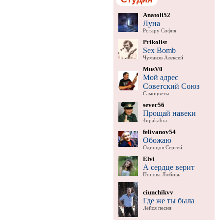
Anatoli52
Луна
Ротару София
Prikolist
Sex Bomb
Чумаков Алексей
MusV0
Мой адрес
Советский Союз
Самоцветы
sever56
Прощай навеки
4upakabra
felivanov54
Обожаю
Одинцов Сергей
Elvi
А сердце верит
Попова Любовь
ciunchikvv
Где же ты была
Лейся песня