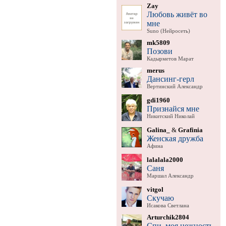
Zay
Любовь живёт во
мне
Suno (Нейросеть)
mk5809
Позови
Кадырметов Марат
merus
Дансинг-герл
Вертинский Александр
gdi1960
Признайся мне
Никитский Николай
Galina_
&
Grafinia
Женская дружба
Афина
lalalala2000
Саня
Маршал Александр
vitgol
Скучаю
Исакова Светлана
Arturchik2804
Спи, моя нежность