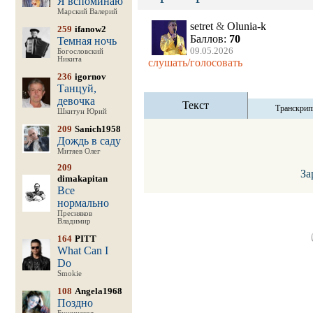
Я вспоминаю
Марский Валерий
setret
&
Olunia-k
259
ifanow2
Баллов:
70
Темная ночь
09.05.2026
Богословский
Никита
слушать/голосовать
236
igornov
Танцуй,
девочка
Текст
Транскрип
Шкитун Юрий
209
Sanich1958
Дождь в саду
Митяев Олег
209
За
dimakapitan
Все
нормально
Пресняков
Владимир
164
PITT
What Can I
Do
Smokie
108
Angela1968
Поздно