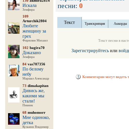
130
akmira2814
песни:
0
Искала
Земфира
109
Arturchik2804
Текст
Транскрипция
Аккорды
Любите
женщину за
грех
Текст песни в нас
Фирюлин Михаил
102
bagira70
Зарегистрируйтесь
или
войд
Доказано
Земфира
84
vas707356
По белому
небу
Комментарии могут видеть т
Маршал Александр
73
dimakapitan
Дивись же,
какими мы
стали!
Пикник
68
muhomorr
Мне одиноко,
детка
Кузьмин Владимир