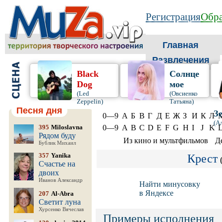
Регистрация
Обра
Главная
Развлечения
Black
Солнце
Dog
мое
(Led
(Овсиенко
Zeppelin)
Татьяна)
Песня дня
З
0—9
А
Б
В
Г
Д
Е
Ж
З
И
К
Л
(А
395
Miloslavna
0—9
A
B
C
D
E
F
G
H
I
J
K
Рядом буду
Из кино и мультфильмов
Д
Бублик Михаил
357
Yanika
Крест
Счастье на
двоих
Иванов Александр
Найти минусовку
в Яндексе
207
Al-Abra
Светит луна
Хурсенко Вячеслав
Примеры исполнения