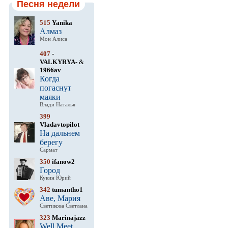
Песня недели
515
Yanika
Алмаз
Мон Алиса
407
-
VALKYRYA-
&
1966av
Когда
погаснут
маяки
Влади Наталья
399
Vladavtopilot
На дальнем
берегу
Сармат
350
ifanow2
Город
Кукин Юрий
342
tumantho1
Аве, Мария
Светикова Светлана
323
Marinajazz
Well Meet