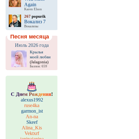
Again
Karen Elson
267
popurik
Вокализ 7
Вокализы
Песня месяца
Июль 2026 года
Крылья
моей любви
(Jalagonia)
Баллов: 659
С
Д
н
е
м
Р
о
ж
д
е
н
и
я
!
alexus1992
ruse4ka
garmon_ist
An-na
Skeef
Alina_Kis
Vektxrf
janinajanina