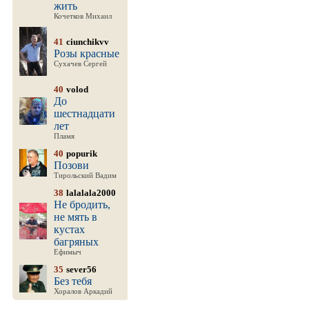
жить
Кочетков Михаил
41
ciunchikvv
Розы красные
Сухачев Сергей
40
volod
До
шестнадцати
лет
Пламя
40
popurik
Позови
Тирольский Вадим
38
lalalala2000
Не бродить,
не мять в
кустах
багряных
Ефимыч
35
sever56
Без тебя
Хоралов Аркадий