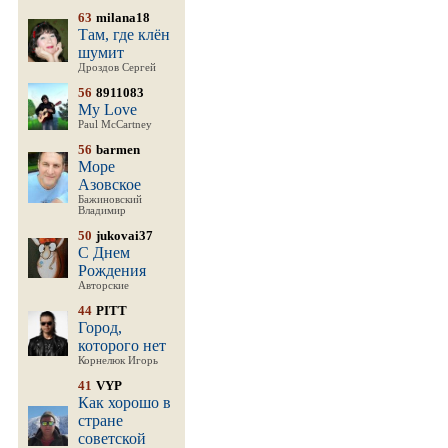
63
milana18
Там, где клён
шумит
Дроздов Сергей
56
8911083
My Love
Paul McCartney
56
barmen
Море
Азовское
Бажиновский
Владимир
50
jukovai37
С Днем
Рождения
Авторские
44
PITT
Город,
которого нет
Корнелюк Игорь
41
VYP
Как хорошо в
стране
советской