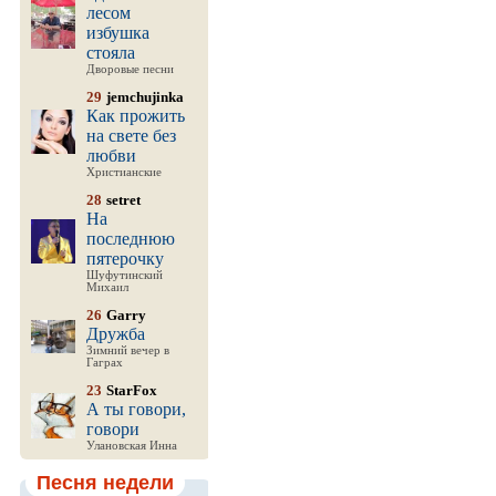
лесом
избушка
стояла
Дворовые песни
29
jemchujinka
Как прожить
на свете без
любви
Христианские
28
setret
На
последнюю
пятерочку
Шуфутинский
Михаил
26
Garry
Дружба
Зимний вечер в
Гаграх
23
StarFox
А ты говори,
говори
Улановская Инна
Песня недели