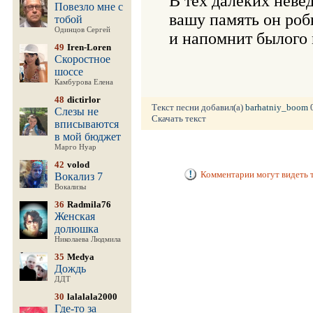
В тех далеких невед
Повезло мне с
вашу память он роб
тобой
Одинцов Сергей
и напомнит былого
49
Iren-Loren
Скоростное
шоссе
Камбурова Елена
48
dictirlor
Текст песни добавил(а)
barhatniy_boom
0
Слезы не
Скачать текст
вписываются
в мой бюджет
Марго Нуар
42
volod
Комментарии могут видеть т
Вокализ 7
Вокализы
36
Radmila76
Женская
долюшка
Николаева Людмила
35
Medya
Дождь
ДДТ
30
lalalala2000
Где-то за