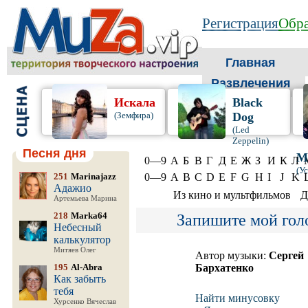
Регистрация
Обра
Главная
Развлечения
Искала
Black
(Земфира)
Dog
(Led
Zeppelin)
Песня дня
М
0—9
А
Б
В
Г
Д
Е
Ж
З
И
К
Л
(У
251
Marinajazz
0—9
A
B
C
D
E
F
G
H
I
J
K
Адажио
Из кино и мультфильмов
Д
Артемьева Марина
218
Marka64
Запишите мой гол
Небесный
калькулятор
Митяев Олег
Автор музыки:
Сергей
195
Al-Abra
Бархатенко
Как забыть
тебя
Найти минусовку
Хурсенко Вячеслав