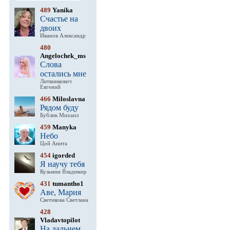
489
Yanika
Счастье на
двоих
Иванов Александр
480
Angelochek_ms
Слова
остались мне
Литвинкович
Евгений
466
Miloslavna
Рядом буду
Бублик Михаил
459
Manyka
Небо
Цой Анита
454
igorded
Я научу тебя
Кузьмин Владимир
431
tumantho1
Аве, Мария
Светикова Светлана
428
Vladavtopilot
На дальнем