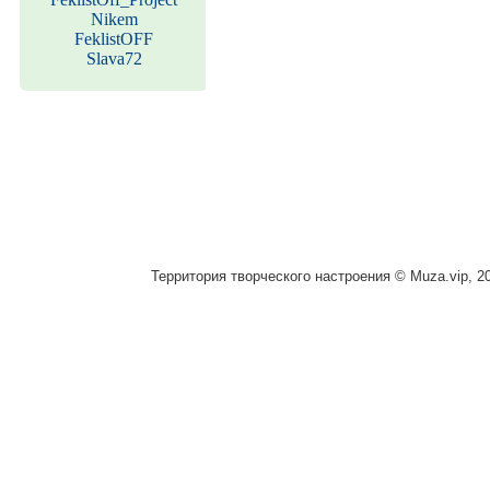
Nikem
FeklistOFF
Slava72
Территория творческого настроения © Muza.vip, 2