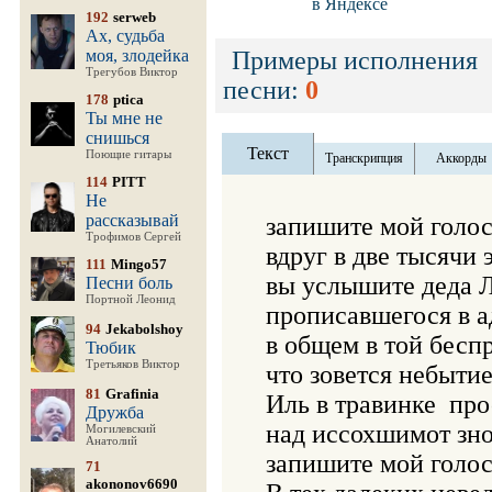
в Яндексе
192
serweb
Ах, судьба
моя, злодейка
Примеры исполнения
Трегубов Виктор
песни:
0
178
ptica
Ты мне не
снишься
Текст
Поющие гитары
Транскрипция
Аккорды
114
PITT
Не
рассказывай
запишите мой голос 
Трофимов Сергей
вдруг в две тысячи э
111
Mingo57
вы услышите деда Л
Песни боль
Портной Леонид
прописавшегося в ад
94
Jekabolshoy
в общем в той бесп
Тюбик
Третьяков Виктор
что зовется небытие
81
Grafinia
Иль в травинке  про
Дружба
над иссохшимот зно
Могилевский
Анатолий
запишите мой голос.
71
akononov6690