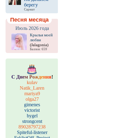
берегу
Сармат
Песня месяца
Июль 2026 года
Крылья моей
любви
(Jalagonia)
Баллов: 659
С
Д
н
е
м
Р
о
ж
д
е
н
и
я
!
kulav
Natik_Laren
mariya9
olga27
gimenes
victorist
bygel
strongcent
89028797238
Spiteful-listener
FeklistOff_Project