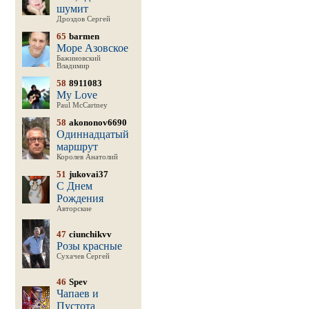
шумит
Дроздов Сергей
65
barmen
Море Азовское
Бажиновский
Владимир
58
8911083
My Love
Paul McCartney
58
akononov6690
Одиннадцатый
маршрут
Королев Анатолий
51
jukovai37
С Днем
Рождения
Авторские
47
ciunchikvv
Розы красные
Сухачев Сергей
46
Spev
Чапаев и
Пустота