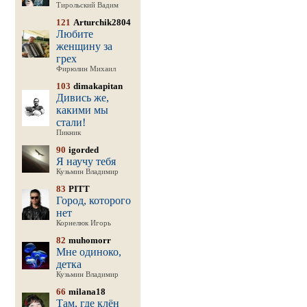
Тирольский Вадим
121
Arturchik2804
Любите
женщину за
грех
Фирюлин Михаил
103
dimakapitan
Дивись же,
какими мы
стали!
Пикник
90
igorded
Я научу тебя
Кузьмин Владимир
83
PITT
Город, которого
нет
Корнелюк Игорь
82
muhomorr
Мне одиноко,
детка
Кузьмин Владимир
66
milana18
Там, где клён