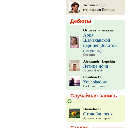
Тысяча и одна
счастливая История
Дебюты
Ostrova_v_oceane
Ария
Шамаханской
царицы (Золотой
петушок)
Оперные
Aleksandr_Lepehin
Летние ночи
Ласковый май
Rainbow12
Your shadow
Dark Soul Blues
Случайная запись
zhanatas25
От любви огня
Арзамасский Сергей
Студия