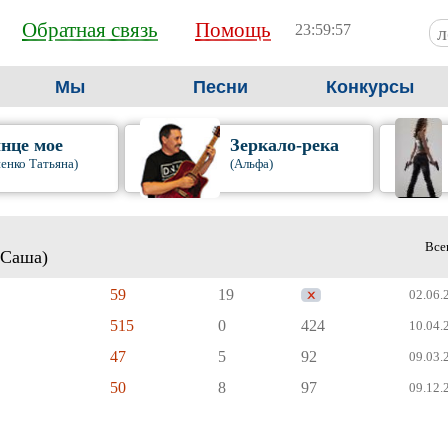
Обратная связь
Помощь
23:59:57
Мы
Песни
Конкурсы
нце мое
Зеркало-река
енко Татьяна)
(Альфа)
Все
 Саша)
59
19
02.06.2
515
0
424
10.04.2
47
5
92
09.03.2
50
8
97
09.12.2