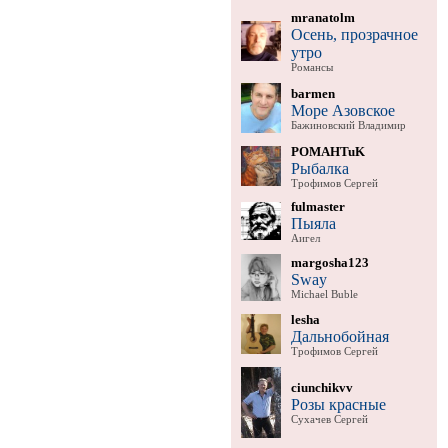
mranatolm
Осень, прозрачное
утро
Романсы
barmen
Море Азовское
Бажиновский Владимир
POMAHTuK
Рыбалка
Трофимов Сергей
fulmaster
Пыяла
Аигел
margosha123
Sway
Michael Buble
lesha
Дальнобойная
Трофимов Сергей
ciunchikvv
Розы красные
Сухачев Сергей