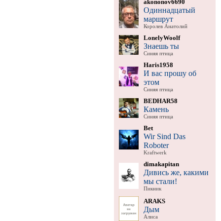
akononov6690
Одиннадцатый
маршрут
Королев Анатолий
LonelyWoolf
Знаешь ты
Синяя птица
Haris1958
И вас прошу об
этом
Синяя птица
BEDHAR58
Камень
Синяя птица
Bet
Wir Sind Das
Roboter
Kraftwerk
dimakapitan
Дивись же, какими
мы стали!
Пикник
ARAKS
Дым
Алиса