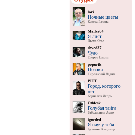
lori
Ночные цветы
Карева Галина
Marka64
Я лист
Пьеха Стас
shved37
Чудо
Егоров Вадим
popurik
Позови
Тирольский Вадим
PITT
Город, которого
нет
Корнелюк Игорь
Otblesk
Голубая тайга
Бабаджанян Арно
igorded
Я научу тебя
Кузьмин Владимир