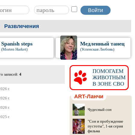
Развлечения
Spanish steps
Медленный танец
(Morten Harket)
(Успенская Любовь)
ПОМОГАЕМ
го записей:
4
ЖИВОТНЫМ
В ЗОНЕ СВО
026 г.
ART-Ланчи
026 г.
026 г.
Чудесный сон
025 г.
"Сон и пробуждение
пустоты", 1-ая серия
фильма