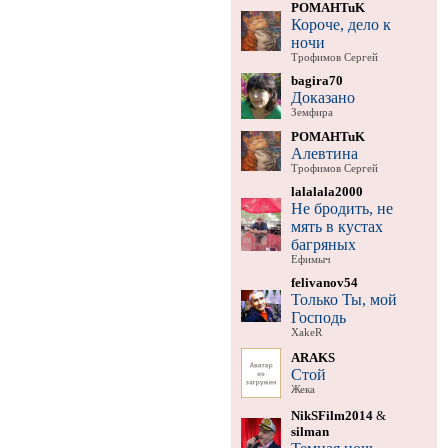
POMAHTuK
Короче, дело к
ночи
Трофимов Сергей
bagira70
Доказано
Земфира
POMAHTuK
Алевтина
Трофимов Сергей
lalalala2000
Не бродить, не
мять в кустах
багряных
Ефимыч
felivanov54
Только Ты, мой
Господь
XakeR
ARAKS
Стой
Жека
NikSFilm2014
&
silman