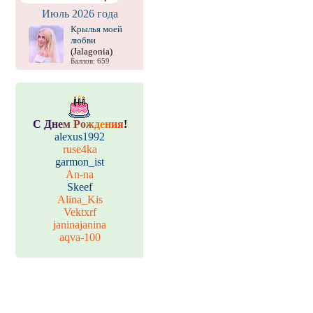
Июль 2026 года
Крылья моей
любви
(Jalagonia)
Баллов: 659
С
Д
н
е
м
Р
о
ж
д
е
н
и
я
!
alexus1992
ruse4ka
garmon_ist
An-na
Skeef
Alina_Kis
Vektxrf
janinajanina
aqva-100