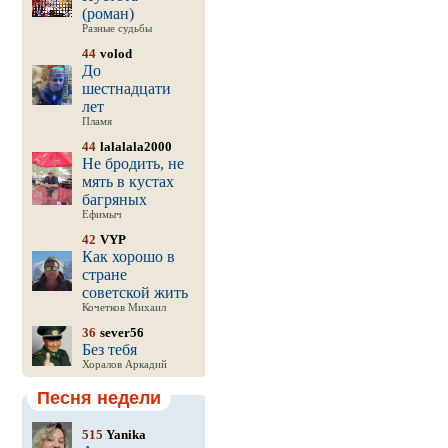
(роман)
Разные судьбы
44
volod
До
шестнадцати
лет
Пламя
44
lalalala2000
Не бродить, не
мять в кустах
багряных
Ефимыч
42
VYP
Как хорошо в
стране
советской жить
Кочетков Михаил
36
sever56
Без тебя
Хоралов Аркадий
Песня недели
515
Yanika