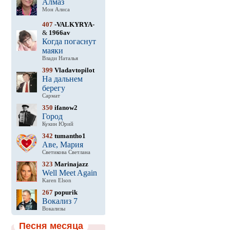
Алмаз
Мон Алиса
407
-VALKYRYA-
&
1966av
Когда погаснут
маяки
Влади Наталья
399
Vladavtopilot
На дальнем
берегу
Сармат
350
ifanow2
Город
Кукин Юрий
342
tumantho1
Аве, Мария
Светикова Светлана
323
Marinajazz
Well Meet Again
Karen Elson
267
popurik
Вокализ 7
Вокализы
Песня месяца