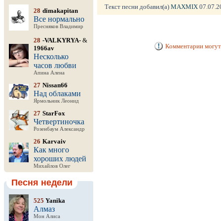
Текст песни добавил(а)
MAXMIX
07.07.20
28
dimakapitan
Все нормально
Пресняков Владимир
28
-VALKYRYA-
&
Комментарии могут 
1966av
Несколько
часов любви
Апина Алена
27
Nissan66
Над облаками
Ярмольник Леонид
27
StarFox
Четвертиночка
Розенбаум Александр
26
Karvaiv
Как много
хороших людей
Михайлов Олег
Песня недели
525
Yanika
Алмаз
Мон Алиса