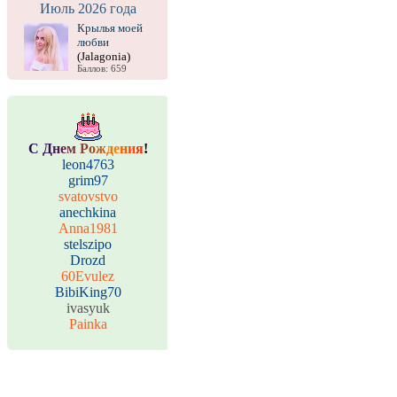
Июль 2026 года
Крылья моей
любви
(Jalagonia)
Баллов: 659
С
Д
н
е
м
Р
о
ж
д
е
н
и
я
!
leon4763
grim97
svatovstvo
anechkina
Anna1981
stelszipo
Drozd
60Evulez
BibiKing70
ivasyuk
Painka