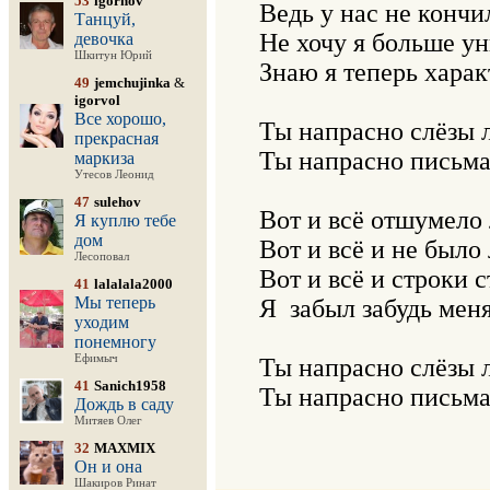
53
igornov
Ведь у нас не кончил
Танцуй,
Не хочу я больше ун
девочка
Шкитун Юрий
Знаю я теперь характ
49
jemchujinka
&
igorvol
Все хорошо,
Ты напрасно слёзы л
прекрасная
Ты напрасно письма 
маркиза
Утесов Леонид
47
sulehov
Вот и всё отшумело л
Я куплю тебе
дом
Вот и всё и не было
Лесоповал
Вот и всё и строки с
41
lalalala2000
Мы теперь
Я  забыл забудь меня
уходим
понемногу
Ефимыч
Ты напрасно слёзы л
41
Sanich1958
Дождь в саду
Митяев Олег
32
MAXMIX
Он и она
Шакиров Ринат