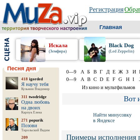
Регистрация
Обрат
Главная
Искала
Black Dog
(Земфира)
(Led Zeppelin)
Песня дня
0—9
А
Б
В
Г
Д
Е
Ж
З
И
418
igorded
0—9
A
B
C
D
E
F
G
H
I
Я научу тебя
Из кино и мультфильмов
Кузьмин Владимир
311
twodridge
Вот 
Одна любовь
на двоих
Карпук Елена
Найти минусовку
271
popurik
в Яндексе
Позови
Тирольский Вадим
Примеры исполнения 
209