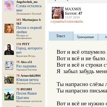
Angelochek_ms
Слова остались
MAXMIX
мне
Баллов:
47
Литвинкович Евгений
13.07.2026
161
Marinajazz
&
слушать/голосовать
SkT
Песня о первой
любви
Текст
Музыка из
Транскрипция
А
кинофильмов
150
PITT
Город, которого
Вот и всё отшумело л
нет
Корнелюк Игорь
Вот и всё и не было
79
Alex-s51
Вот и всё и строки с
Раз ладошка
Я  забыл забудь меня
Зарицкая Евгения
78
Arturchik2804
Южная мечта
Ты напрасно слёзы л
Ждамиров Владимир
76
8911083
Ты напрасно письма 
Песня Яшки
Цыгана
Неуловимые мстители
Вот и всё не нужно 