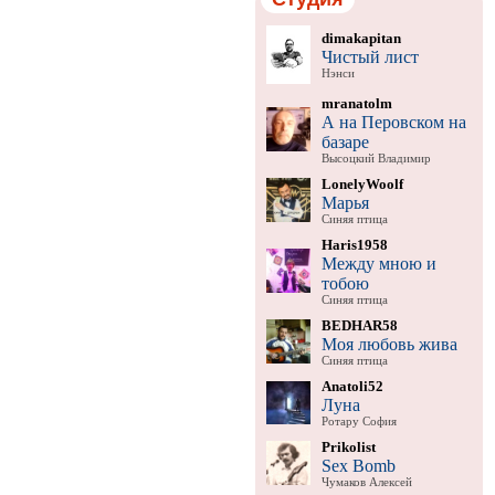
dimakapitan
Чистый лист
Нэнси
mranatolm
А на Перовском на
базаре
Высоцкий Владимир
LonelyWoolf
Марья
Синяя птица
Haris1958
Между мною и
тобою
Синяя птица
BEDHAR58
Моя любовь жива
Синяя птица
Anatoli52
Луна
Ротару София
Prikolist
Sex Bomb
Чумаков Алексей