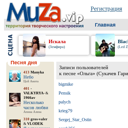
Регистрация
Главная
Искала
Blac
(Земфира)
(Led Z
Песня дня
Записи пользователей
413
Manyka
к песне «Ольга» (Сукачев Гари
Небо
Цой Анита
bigmike
401
-
Pensik
VALKYRYA-
&
1966av
palych
Несколько
часов любви
krieg79
Апина Алена
310
gros-valer
Sergej_Star_Ostin
&
VLODEK