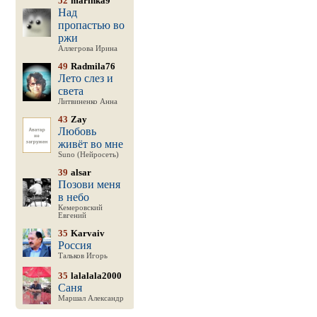
52
marinka9
Над
пропастью во
ржи
Аллегрова Ирина
49
Radmila76
Лето слез и
света
Литвиненко Анна
43
Zay
Любовь
живёт во мне
Suno (Нейросеть)
39
alsar
Позови меня
в небо
Кемеровский
Евгений
35
Karvaiv
Россия
Тальков Игорь
35
lalalala2000
Саня
Маршал Александр