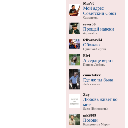
MusV0
Мой адрес
Советский Союз
Самоцветы
sever56
Прощай навеки
4upakabra
felivanov54
Обожаю
Одинцов Сергей
Elvi
А сердце верит
Попова Любовь
ciunchikvv
Где же ты была
Лейся песня
Zay
Любовь живёт во
мне
Suno (Нейросеть)
mk5809
Позови
Кадырметов Марат