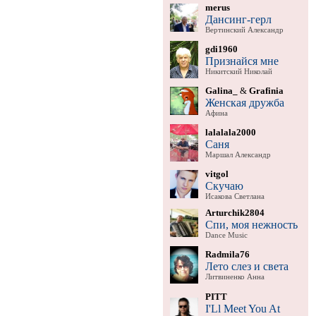
merus
Дансинг-герл
Вертинский Александр
gdi1960
Признайся мне
Никитский Николай
Galina_
&
Grafinia
Женская дружба
Афина
lalalala2000
Саня
Маршал Александр
vitgol
Скучаю
Исакова Светлана
Arturchik2804
Спи, моя нежность
Dance Music
Radmila76
Лето слез и света
Литвиненко Анна
PITT
I'Ll Meet You At