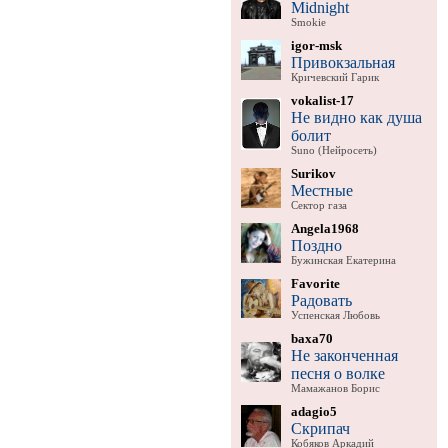
Midnight
Smokie
igor-msk
Привокзальная
Кричевский Гарик
vokalist-17
Не видно как душа
болит
Suno (Нейросеть)
Surikov
Местные
Сектор газа
Angela1968
Поздно
Бужинская Екатерина
Favorite
Радовать
Успенская Любовь
baxa70
Не законченная
песня о волке
Мамажанов Борис
adagio5
Скрипач
Кобяков Аркадий