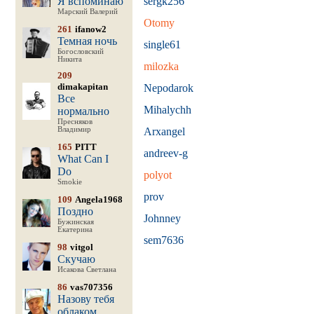
Я вспоминаю
sergk256
Марский Валерий
Otomy
261
ifanow2
Темная ночь
single61
Богословский
Никита
milozka
209
dimakapitan
Nepodarok
Все
Mihalychh
нормально
Пресняков
Владимир
Arxangel
165
PITT
andreev-g
What Can I
Do
polyot
Smokie
prov
109
Angela1968
Поздно
Johnney
Бужинская
Екатерина
sem7636
98
vitgol
Скучаю
Исакова Светлана
86
vas707356
Назову тебя
облаком