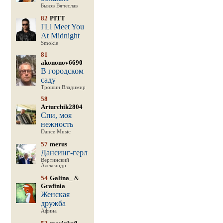
Быков Вячеслав
82
PITT
I'Ll Meet You
At Midnight
Smokie
81
akononov6690
В городском
саду
Трошин Владимир
58
Arturchik2804
Спи, моя
нежность
Dance Music
57
merus
Дансинг-герл
Вертинский
Александр
54
Galina_
&
Grafinia
Женская
дружба
Афина