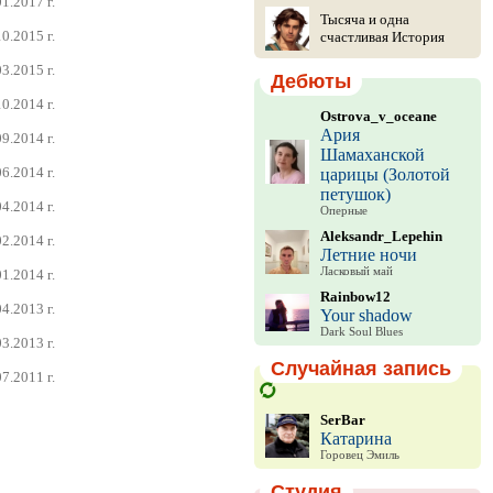
1.2017 г.
Тысяча и одна
0.2015 г.
счастливая История
3.2015 г.
Дебюты
0.2014 г.
Ostrova_v_oceane
Ария
9.2014 г.
Шамаханской
6.2014 г.
царицы (Золотой
петушок)
4.2014 г.
Оперные
Aleksandr_Lepehin
2.2014 г.
Летние ночи
Ласковый май
1.2014 г.
Rainbow12
4.2013 г.
Your shadow
Dark Soul Blues
3.2013 г.
Случайная запись
7.2011 г.
SerBar
Катарина
Горовец Эмиль
Студия