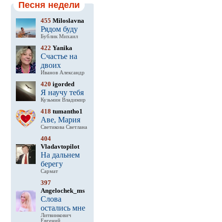
Песня недели
455
Miloslavna
Рядом буду
Бублик Михаил
422
Yanika
Счастье на
двоих
Иванов Александр
420
igorded
Я научу тебя
Кузьмин Владимир
418
tumantho1
Аве, Мария
Светикова Светлана
404
Vladavtopilot
На дальнем
берегу
Сармат
397
Angelochek_ms
Слова
остались мне
Литвинкович
Евгений