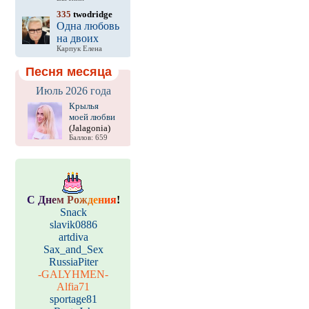
335
twodridge
Одна любовь
на двоих
Карпук Елена
Песня месяца
Июль 2026 года
Крылья
моей любви
(Jalagonia)
Баллов: 659
С
Д
н
е
м
Р
о
ж
д
е
н
и
я
!
Snack
slavik0886
artdiva
Sax_and_Sex
RussiaPiter
-GALYHMEN-
Alfia71
sportage81