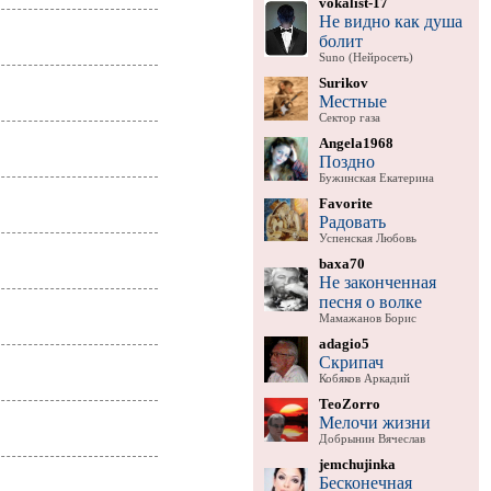
vokalist-17
Не видно как душа
болит
Suno (Нейросеть)
Surikov
Местные
Сектор газа
Angela1968
Поздно
Бужинская Екатерина
Favorite
Радовать
Успенская Любовь
baxa70
Не законченная
песня о волке
Мамажанов Борис
adagio5
Скрипач
Кобяков Аркадий
TeoZorro
Мелочи жизни
Добрынин Вячеслав
jemchujinka
Бесконечная