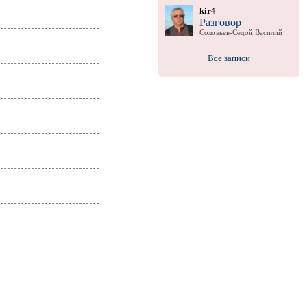
kir4
Разговор
Соловьев-Седой Василий
Все записи