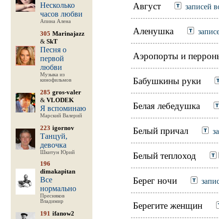
Несколько
Август
записей в
часов любви
Апина Алена
Аленушка
запис
305
Marinajazz
&
SkT
Песня о
Аэропорты и перрон
первой
любви
Музыка из
Бабушкины руки
кинофильмов
285
gros-valer
&
VLODEK
Белая лебедушка
Я вспоминаю
Марский Валерий
223
igornov
Белый причал
з
Танцуй,
девочка
Шкитун Юрий
Белый теплоход
196
dimakapitan
Все
Берег ночи
запи
нормально
Пресняков
Владимир
Берегите женщин
191
ifanow2