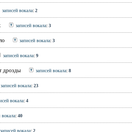
записей вокала
:
2
х
записей вокала
:
3
ло
записей вокала
:
3
записей вокала
:
9
т дрозды
записей вокала
:
8
записей вокала
:
23
исей вокала
:
4
 вокала
:
40
записей вокала
:
2