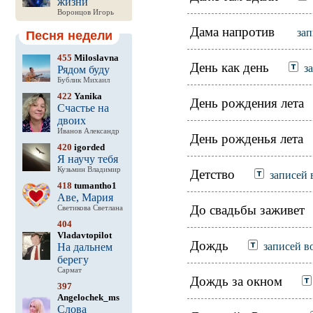
жизни
Воронцов Игорь
Дама напротив
зап
Песня недели
455
Miloslavna
День как день
з
Рядом буду
Бублик Михаил
422
Yanika
День рождения лета
Счастье на
двоих
Иванов Александр
День рожденья лета
420
igorded
Я научу тебя
Кузьмин Владимир
Детство
записей 
418
tumantho1
Аве, Мария
До свадьбы заживет
Светикова Светлана
404
Vladavtopilot
Дождь
записей в
На дальнем
берегу
Сармат
Дождь за окном
397
Angelochek_ms
Слова