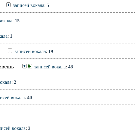
записей вокала
:
5
вокала
:
15
кала
:
1
записей вокала
:
19
живешь
записей вокала
:
48
вокала
:
2
исей вокала
:
40
писей вокала
:
3