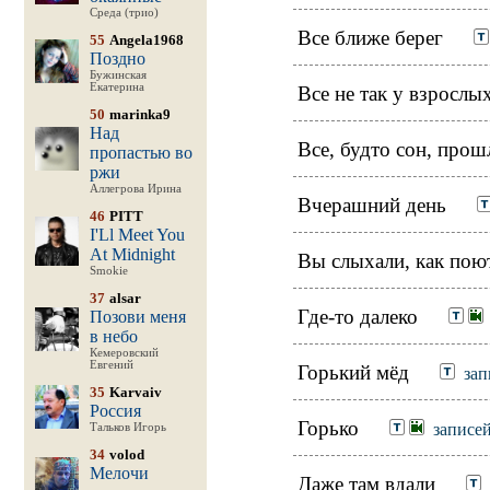
Среда (трио)
Все ближе берег
55
Angela1968
Поздно
Бужинская
Екатерина
Все не так у взрослы
50
marinka9
Над
Все, будто сон, прош
пропастью во
ржи
Аллегрова Ирина
Вчерашний день
46
PITT
I'Ll Meet You
At Midnight
Вы слыхали, как пою
Smokie
37
alsar
Где-то далеко
Позови меня
в небо
Кемеровский
Евгений
Горький мёд
зап
35
Karvaiv
Россия
Горько
записей
Тальков Игорь
34
volod
Мелочи
Даже там вдали