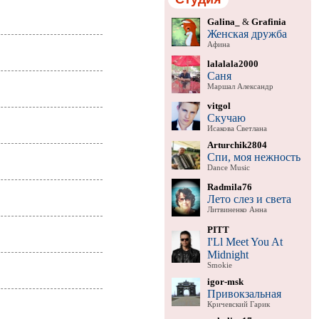
Galina_
&
Grafinia
Женская дружба
Афина
lalalala2000
Саня
Маршал Александр
vitgol
Скучаю
Исакова Светлана
Arturchik2804
Спи, моя нежность
Dance Music
Radmila76
Лето слез и света
Литвиненко Анна
PITT
I'Ll Meet You At
Midnight
Smokie
igor-msk
Привокзальная
Кричевский Гарик