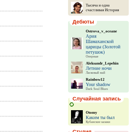
Тысяча и одна
счастливая История
Дебюты
Ostrova_v_oceane
Ария
Шамаханской
царицы (Золотой
петушок)
Оперные
Aleksandr_Lepehin
Летние ночи
Ласковый май
Rainbow12
Your shadow
Dark Soul Blues
Случайная запись
Otomy
Каким ты был
Кубанские казаки
Студия