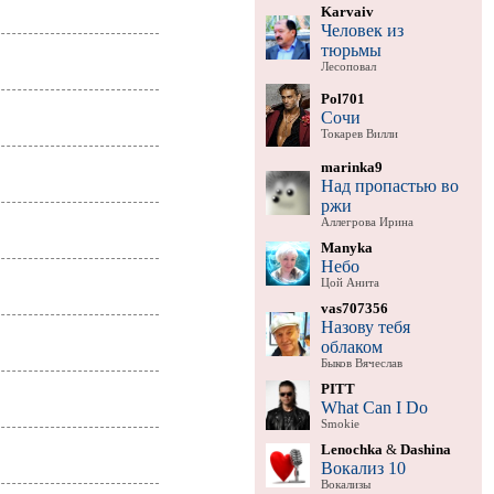
Karvaiv
Человек из
тюрьмы
Лесоповал
Pol701
Сочи
Токарев Вилли
marinka9
Над пропастью во
ржи
Аллегрова Ирина
Manyka
Небо
Цой Анита
vas707356
Назову тебя
облаком
Быков Вячеслав
PITT
What Can I Do
Smokie
Lenochka
&
Dashina
Вокализ 10
Вокализы