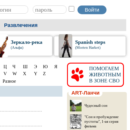
Развлечения
Зеркало-река
Spanish steps
(Альфа)
(Morten Harket)
Ц
Ч
Ш
Э
Ю
Я
ПОМОГАЕМ
V
W
X
Y
Z
ЖИВОТНЫМ
В ЗОНЕ СВО
Разное
ART-Ланчи
Чудесный сон
"Сон и пробуждение
пустоты", 1-ая серия
фильма