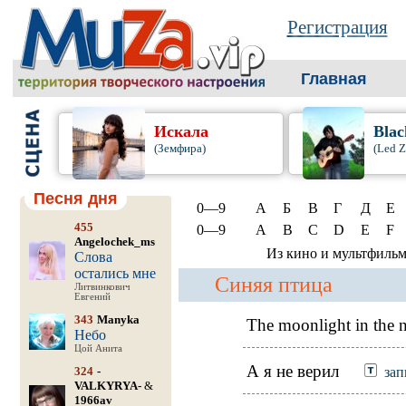
Регистрация
Главная
Искала
Blac
(Земфира)
(Led Z
Песня дня
0—9
А
Б
В
Г
Д
Е
455
0—9
A
B
C
D
E
F
Angelochek_ms
Из кино и мультфиль
Слова
остались мне
Синяя птица
Литвинкович
Евгений
343
Manyka
The moonlight in the n
Небо
Цой Анита
А я не верил
324
-
зап
VALKYRYA-
&
1966av