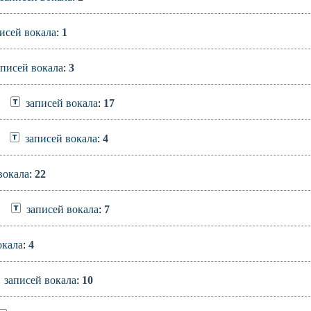
исей вокала
:
1
аписей вокала
:
3
записей вокала
:
17
записей вокала
:
4
вокала
:
22
записей вокала
:
7
окала
:
4
записей вокала
:
10