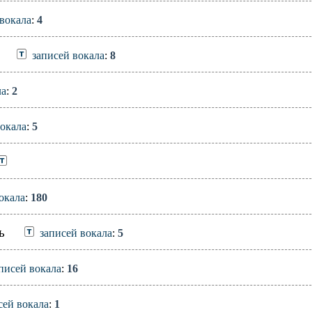
вокала
:
4
записей вокала
:
8
ла
:
2
вокала
:
5
окала
:
180
ь
записей вокала
:
5
писей вокала
:
16
сей вокала
:
1