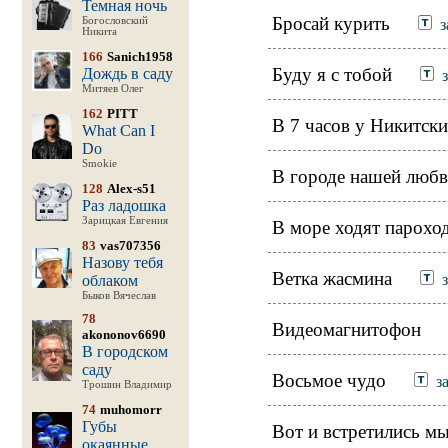
Темная ночь
Бросай курить
Богословский
з
Никита
166
Sanich1958
Буду я с тобой
Дождь в саду
Митяев Олег
162
PITT
В 7 часов у Никитски
What Can I
Do
Smokie
В городе нашей люб
128
Alex-s51
Раз ладошка
Зарицкая Евгения
В море ходят парохо
83
vas707356
Назову тебя
Ветка жасмина
облаком
Быков Вячеслав
78
Видеомагнитофон
akononov6690
В городском
саду
Восьмое чудо
з
Трошин Владимир
74
muhomorr
Губы
Вот и встретились м
окаянные