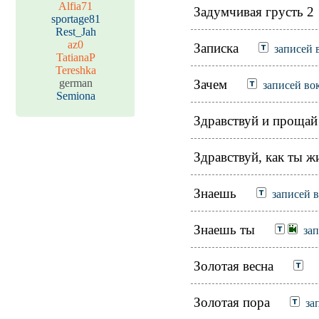
Alfia71
Задумчивая грусть 2
sportage81
Rest_Jah
az0
Записка
записей 
TatianaP
Tereshka
german
Зачем
записей во
Semiona
Здравствуй и прощай
Здравствуй, как ты 
Знаешь
записей 
Знаешь ты
зап
Золотая весна
Золотая пора
за