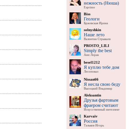
нежность (Нюша)
Esprimo
Biss
Геологи
Бржевская Ирина
solnyshkin
Наше лето
Валентин Стрыкало
PROSTO_LILI
Simply the best
Ани Лорак
besel1212
Я куплю тебе дом
Лесоповал
Nissan66
Я несла свою беду
Высоцкий Владимир
Aleksantin
Друзья фартовым
фраером считают
Искусственный интеллект
Karvaiv
Россия
Тальков Игорь