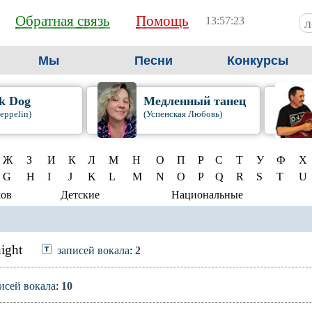
Обратная связь
Помощь
13:57:23
Мы
Песни
Конкурсы
k Dog
Медленный танец
eppelin)
(Успенская Любовь)
Ж
З
И
К
Л
М
Н
О
П
Р
С
Т
У
Ф
Х
G
H
I
J
K
L
M
N
O
P
Q
R
S
T
U
мов
Детские
Национальные
ight
записей вокала
:
2
исей вокала
:
10