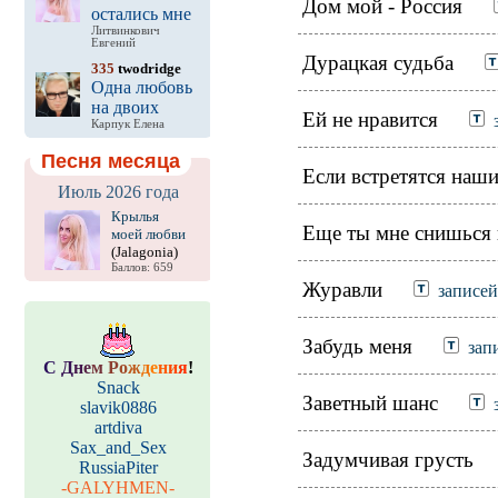
Дом мой - Россия
остались мне
Литвинкович
Евгений
Дурацкая судьба
335
twodridge
Одна любовь
на двоих
Ей не нравится
Карпук Елена
Песня месяца
Если встретятся наши
Июль 2026 года
Крылья
Еще ты мне снишься
моей любви
(Jalagonia)
Баллов: 659
Журавли
записей
Забудь меня
зап
С
Д
н
е
м
Р
о
ж
д
е
н
и
я
!
Snack
Заветный шанс
slavik0886
artdiva
Sax_and_Sex
Задумчивая грусть
RussiaPiter
-GALYHMEN-