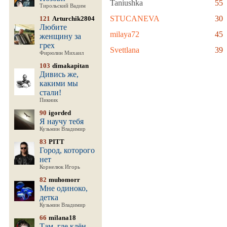
Taniushka
55
Тирольский Вадим
STUCANEVA
30
121
Arturchik2804
Любите
milaya72
45
женщину за
грех
Svettlana
39
Фирюлин Михаил
103
dimakapitan
Дивись же,
какими мы
стали!
Пикник
90
igorded
Я научу тебя
Кузьмин Владимир
83
PITT
Город, которого
нет
Корнелюк Игорь
82
muhomorr
Мне одиноко,
детка
Кузьмин Владимир
66
milana18
Там, где клён