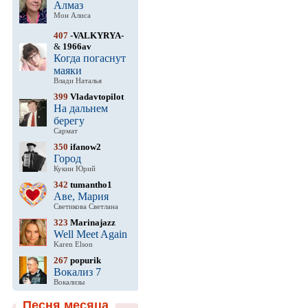
Алмаз
Мон Алиса
407
-VALKYRYA-
&
1966av
Когда погаснут
маяки
Влади Наталья
399
Vladavtopilot
На дальнем
берегу
Сармат
350
ifanow2
Город
Кукин Юрий
342
tumantho1
Аве, Мария
Светикова Светлана
323
Marinajazz
Well Meet Again
Karen Elson
267
popurik
Вокализ 7
Вокализы
Песня месяца