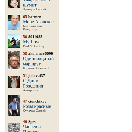
шумит
Дроздов Сергей
65
barmen
Море Азовское
Бажиновский
Владимир
58
8911083
My Love
Paul McCartney
58
akononov6690
Одиннадцатый
маршрут
Королев Анатолий
51
jukovai37
С Днем
Рождения
Авторские
47
ciunchikvv
Розы красные
Сухачев Сергей
46
Spev
Чапаев и
Пустота