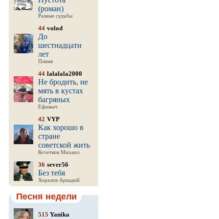
(роман)
Разные судьбы
44
volod
До
шестнадцати
лет
Пламя
44
lalalala2000
Не бродить, не
мять в кустах
багряных
Ефимыч
42
VYP
Как хорошо в
стране
советской жить
Кочетков Михаил
36
sever56
Без тебя
Хоралов Аркадий
Песня недели
515
Yanika