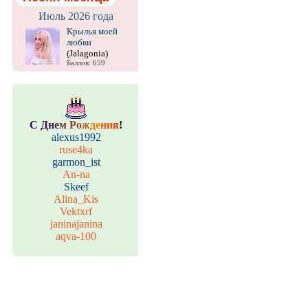
Июль 2026 года
Крылья моей
любви
(Jalagonia)
Баллов: 659
С
Д
н
е
м
Р
о
ж
д
е
н
и
я
!
alexus1992
ruse4ka
garmon_ist
An-na
Skeef
Alina_Kis
Vektxrf
janinajanina
aqva-100