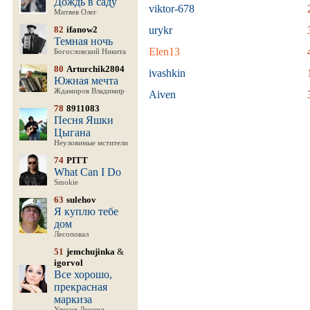
Дождь в саду
viktor-678
Митяев Олег
82
ifanow2
urykr
Темная ночь
Elen13
Богословский Никита
80
Arturchik2804
ivashkin
Южная мечта
Ждамиров Владимир
Aiven
78
8911083
Песня Яшки
Цыгана
Неуловимые мстители
74
PITT
What Can I Do
Smokie
63
sulehov
Я куплю тебе
дом
Лесоповал
51
jemchujinka
&
igorvol
Все хорошо,
прекрасная
маркиза
Утесов Леонид