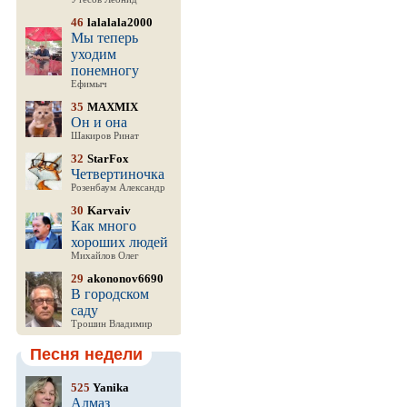
46
lalalala2000
Мы теперь
уходим
понемногу
Ефимыч
35
MAXMIX
Он и она
Шакиров Ринат
32
StarFox
Четвертиночка
Розенбаум Александр
30
Karvaiv
Как много
хороших людей
Михайлов Олег
29
akononov6690
В городском
саду
Трошин Владимир
Песня недели
525
Yanika
Алмаз