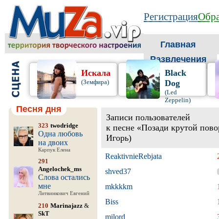
Регистрация
Обра
Главная
Развлечения
Искала
Black
(Земфира)
Dog
(Led
Zeppelin)
Песня дня
Записи пользователей
323
twodridge
к песне «Позади крутой пово
Одна любовь
Игорь)
на двоих
Карпук Елена
ReaktivnieRebjata
291
Angelochek_ms
shved37
Слова остались
мне
mkkkkm
Литвинкович Евгений
Biss
210
Marinajazz
&
SkT
milord