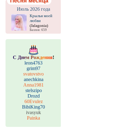
Песня месяца
Июль 2026 года
Крылья моей
любви
(Jalagonia)
Баллов: 659
С
Д
н
е
м
Р
о
ж
д
е
н
и
я
!
leon4763
grim97
svatovstvo
anechkina
Anna1981
stelszipo
Drozd
60Evulez
BibiKing70
ivasyuk
Painka