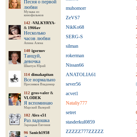
Песня о первой
любви
muhomorr
Музыка из
кинофильмов
ZeVS7
142
-VALKYRYA-
NikKo68
&
1966av
Несколько
SERG-S
часов любви
Апина Алена
silman
140
igornov
rokerman
Танцуй,
девочка
Nissan66
Шкитун Юрий
ANATOLIA61
114
dimakapitan
Все нормально
sever56
Пресняков Владимир
112
gros-valer
&
acvet1
VLODEK
Я вспоминаю
Nataliy777
Марский Валерий
setret
102
Alex-s51
Раз ладошка
stasderkul0859
Зарицкая Евгения
ZZZZZ777ZZZZZ
96
Sanich1958