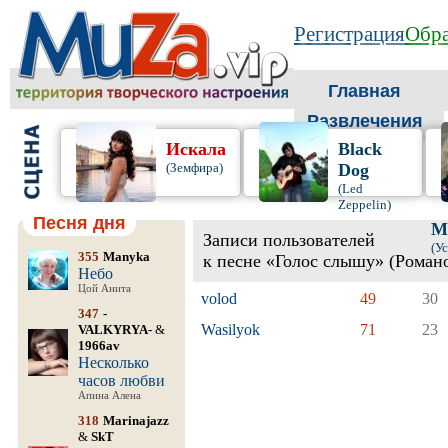
Регистрация
Обра
Главная
Развлечения
Искала
Black
(Земфира)
Dog
(Led
Zeppelin)
Песня дня
М
Записи пользователей
(У
355
Manyka
к песне «Голос слышу» (Роман
Небо
Цой Анита
volod
49
30
347
-
Wasilyok
71
23
VALKYRYA-
&
1966av
Несколько
часов любви
Апина Алена
318
Marinajazz
&
SkT