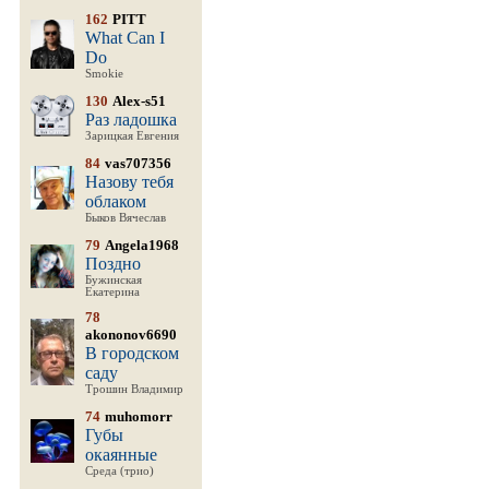
162
PITT
What Can I
Do
Smokie
130
Alex-s51
Раз ладошка
Зарицкая Евгения
84
vas707356
Назову тебя
облаком
Быков Вячеслав
79
Angela1968
Поздно
Бужинская
Екатерина
78
akononov6690
В городском
саду
Трошин Владимир
74
muhomorr
Губы
окаянные
Среда (трио)