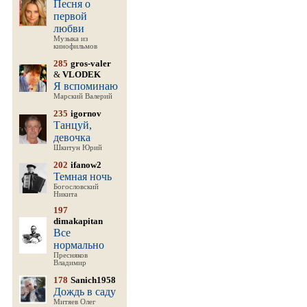
Песня о
первой
любви
Музыка из
кинофильмов
285
gros-valer
&
VLODEK
Я вспоминаю
Марский Валерий
235
igornov
Танцуй,
девочка
Шкитун Юрий
202
ifanow2
Темная ночь
Богословский
Никита
197
dimakapitan
Все
нормально
Пресняков
Владимир
178
Sanich1958
Дождь в саду
Митяев Олег