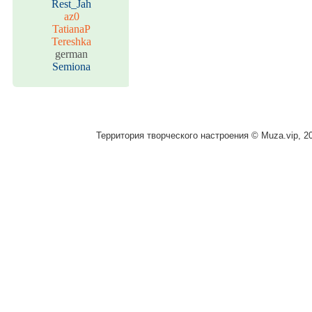
Rest_Jah
az0
TatianaP
Tereshka
german
Semiona
Территория творческого настроения © Muza.vip, 2