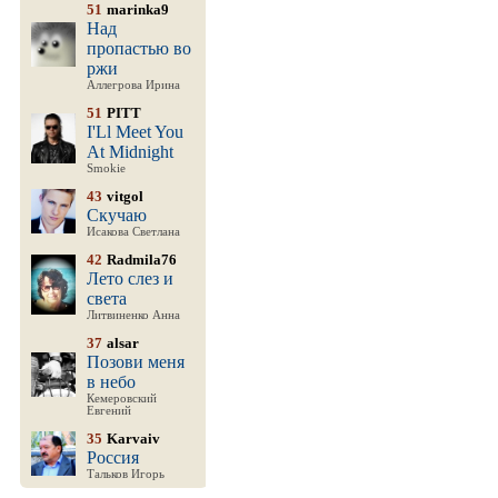
51
marinka9
Над
пропастью во
ржи
Аллегрова Ирина
51
PITT
I'Ll Meet You
At Midnight
Smokie
43
vitgol
Скучаю
Исакова Светлана
42
Radmila76
Лето слез и
света
Литвиненко Анна
37
alsar
Позови меня
в небо
Кемеровский
Евгений
35
Karvaiv
Россия
Тальков Игорь