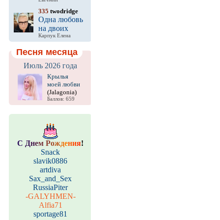
335
twodridge
Одна любовь
на двоих
Карпук Елена
Песня месяца
Июль 2026 года
Крылья
моей любви
(Jalagonia)
Баллов: 659
С
Д
н
е
м
Р
о
ж
д
е
н
и
я
!
Snack
slavik0886
artdiva
Sax_and_Sex
RussiaPiter
-GALYHMEN-
Alfia71
sportage81