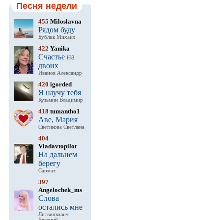
Песня недели
455
Miloslavna
Рядом буду
Бублик Михаил
422
Yanika
Счастье на
двоих
Иванов Александр
420
igorded
Я научу тебя
Кузьмин Владимир
418
tumantho1
Аве, Мария
Светикова Светлана
404
Vladavtopilot
На дальнем
берегу
Сармат
397
Angelochek_ms
Слова
остались мне
Литвинкович
Евгений