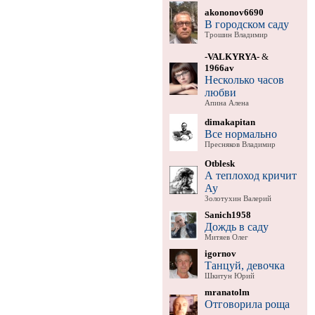
akononov6690
В городском саду
Трошин Владимир
-VALKYRYA-
&
1966av
Несколько часов
любви
Апина Алена
dimakapitan
Все нормально
Пресняков Владимир
Otblesk
А теплоход кричит
Ау
Золотухин Валерий
Sanich1958
Дождь в саду
Митяев Олег
igornov
Танцуй, девочка
Шкитун Юрий
mranatolm
Отговорила роща