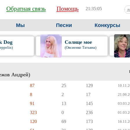
Обратная связь
Помощь
21:35:05
Мы
Песни
Конкурсы
k Dog
Солнце мое
eppelin)
(Овсиенко Татьяна)
бежов Андрей)
87
25
129
10.11.2
8
2
17
21.06.2
91
13
145
03.03.2
323
0
236
01.03.2
120
69
173
16.11.2