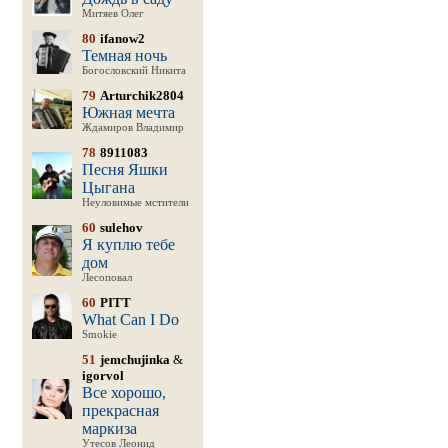
Митяев Олег
80
ifanow2
Темная ночь
Богословский Никита
79
Arturchik2804
Южная мечта
Ждамиров Владимир
78
8911083
Песня Яшки
Цыгана
Неуловимые мстители
60
sulehov
Я куплю тебе
дом
Лесоповал
60
PITT
What Can I Do
Smokie
51
jemchujinka
&
igorvol
Все хорошо,
прекрасная
маркиза
Утесов Леонид