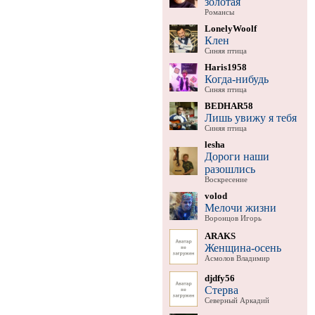
золотая
Романсы
LonelyWoolf
Клен
Синяя птица
Haris1958
Когда-нибудь
Синяя птица
BEDHAR58
Лишь увижу я тебя
Синяя птица
lesha
Дороги наши
разошлись
Воскресение
volod
Мелочи жизни
Воронцов Игорь
ARAKS
Женщина-осень
Асмолов Владимир
djdfy56
Стерва
Северный Аркадий