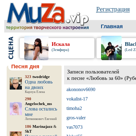
Регистрация
Главная
Искала
Blac
(Земфира)
(Led Z
Песня дня
Записи пользователей
323
twodridge
к песне «Любовь за 60» (Ру
Одна любовь
на двоих
akononov6690
Карпук Елена
vokalist-17
290
Angelochek_ms
timoha2
Слова остались
мне
gros-valer
Литвинкович Евгений
186
Marinajazz
&
vas7073
SkT