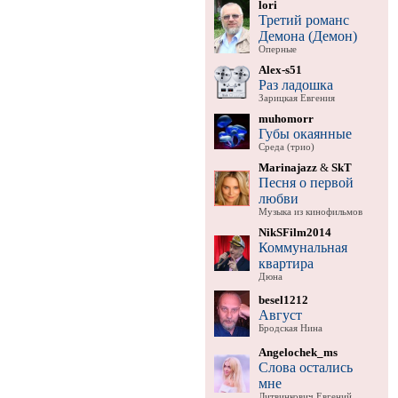
lori
Третий романс
Демона (Демон)
Оперные
Alex-s51
Раз ладошка
Зарицкая Евгения
muhomorr
Губы окаянные
Среда (трио)
Marinajazz
&
SkT
Песня о первой
любви
Музыка из кинофильмов
NikSFilm2014
Коммунальная
квартира
Дюна
besel1212
Август
Бродская Нина
Angelochek_ms
Слова остались
мне
Литвинкович Евгений