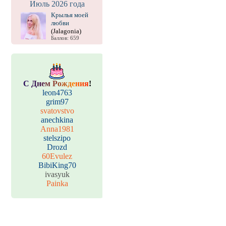
Июль 2026 года
Крылья моей
любви
(Jalagonia)
Баллов: 659
С
Д
н
е
м
Р
о
ж
д
е
н
и
я
!
leon4763
grim97
svatovstvo
anechkina
Anna1981
stelszipo
Drozd
60Evulez
BibiKing70
ivasyuk
Painka