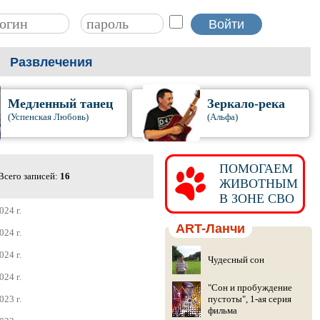
Развлечения
Медленный танец
Зеркало-река
(Успенская Любовь)
(Альфа)
ПОМОГАЕМ
Всего записей:
16
ЖИВОТНЫМ
В ЗОНЕ СВО
024 г.
ART-Ланчи
024 г.
024 г.
Чудесный сон
024 г.
"Сон и пробуждение
023 г.
пустоты", 1-ая серия
фильма