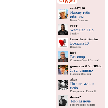
Студия
vas707356
Назову тебя
облаком
Быков Вячеслав
PITT
What Can I Do
Smokie
Lenochka
&
Dashina
Вокализ 10
Вокализы
kir4
Разговор
Соловьев-Седой Василий
gros-valer
&
VLODEK
Я вспоминаю
Марский Валерий
alsar
Позови меня в
небо
Кемеровский Евгений
ifanow2
Темная ночь
Богословский Никита