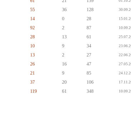
61
21
139
01.10.2
55
36
128
30.09.2
14
0
28
15.01.2
92
2
87
10.09.2
28
13
61
25.07.2
10
9
34
23.06.2
13
2
27
22.06.2
26
16
47
27.05.2
21
9
85
24.12.2
37
20
106
17.11.2
119
61
348
10.09.2