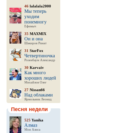
46
lalalala2000
Мы теперь
уходим
понемногу
Ефимыч
35
MAXMIX
Он и она
Шакиров Ринат
31
StarFox
Четвертиночка
Розенбаум Александр
30
Karvaiv
Как много
хороших людей
Михайлов Олег
27
Nissan66
Над облаками
Ярмольник Леонид
Песня недели
525
Yanika
Алмаз
Мон Алиса