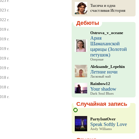
023 г.
Тысяча и одна
023 г.
счастливая История
022 г.
Дебюты
019 г.
Ostrova_v_oceane
Ария
019 г.
Шамаханской
019 г.
царицы (Золотой
петушок)
019 г.
Оперные
Aleksandr_Lepehin
019 г.
Летние ночи
Ласковый май
018 г.
Rainbow12
018 г.
Your shadow
Dark Soul Blues
018 г.
Случайная запись
PartyIsntOver
Speak Softly Love
Andy Williams