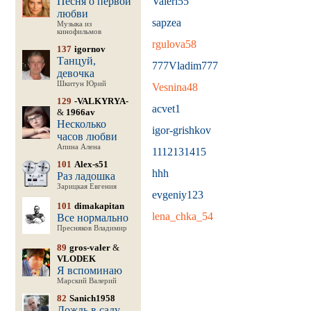
Песня о первой
Valeri55
любви
sapzea
Музыка из
кинофильмов
rgulova58
137
igornov
Танцуй,
777Vladim777
девочка
Шкитун Юрий
Vesnina48
129
-VALKYRYA-
acvet1
&
1966av
Несколько
igor-grishkov
часов любви
Апина Алена
1112131415
101
Alex-s51
hhh
Раз ладошка
Зарицкая Евгения
evgeniy123
101
dimakapitan
lena_chka_54
Все нормально
Пресняков Владимир
89
gros-valer
&
VLODEK
Я вспоминаю
Марский Валерий
82
Sanich1958
Дождь в саду