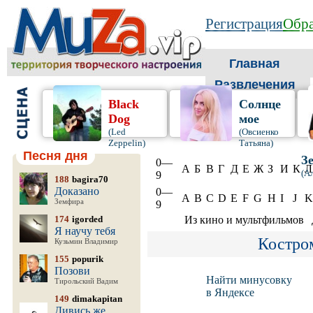
Регистрация
Обра
Главная
Развлечения
Black
Солнце
Dog
мое
(Led
(Овсиенко
Zeppelin)
Татьяна)
Песня дня
З
0—
А
Б
В
Г
Д
Е
Ж
З
И
К
Л
(А
9
188
bagira70
Доказано
0—
A
B
C
D
E
F
G
H
I
J
K
Земфира
9
174
igorded
Из кино и мультфильмов
Я научу тебя
Костро
Кузьмин Владимир
155
popurik
Позови
Найти минусовку
Тирольский Вадим
в Яндексе
149
dimakapitan
Дивись же,