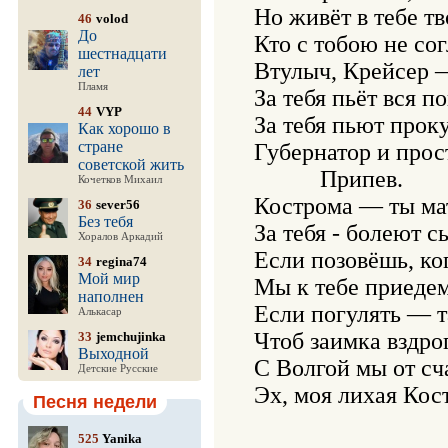
Но живёт в тебе тв
46
volod
До
Кто с тобою не сог
шестнадцати
Втулыч, Крейсер —
лет
Пламя
За тебя пьёт вся по
44
VYP
За тебя пьют проку
Как хорошо в
стране
Губернатор и прос
советской жить
           Припев.

Кочетков Михаил
Кострома — ты мат
36
sever56
Без тебя
За тебя - болеют сы
Хоралов Аркадий
Если позовёшь, ко
34
regina74
Мой мир
Мы к тебе приедем 
наполнен
Если погулять — т
Алькасар
Чтоб заимка вздрог
33
jemchujinka
Выходной
С Волгой мы от сч
Детские Русские
Эх, моя лихая Кос
Песня недели
525
Yanika