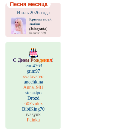
Песня месяца
Июль 2026 года
Крылья моей
любви
(Jalagonia)
Баллов: 659
С
Д
н
е
м
Р
о
ж
д
е
н
и
я
!
leon4763
grim97
svatovstvo
anechkina
Anna1981
stelszipo
Drozd
60Evulez
BibiKing70
ivasyuk
Painka