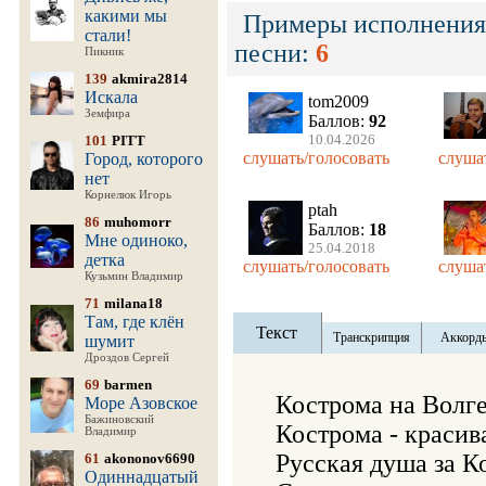
какими мы
Примеры исполнения
стали!
песни:
6
Пикник
139
akmira2814
Искала
tom2009
Земфира
Баллов:
92
10.04.2026
101
PITT
слушать/голосовать
слуша
Город, которого
нет
Корнелюк Игорь
ptah
86
muhomorr
Баллов:
18
Мне одиноко,
25.04.2018
детка
слушать/голосовать
слуша
Кузьмин Владимир
71
milana18
Там, где клён
Текст
Транскрипция
Аккорд
шумит
Дроздов Сергей
69
barmen
Кострома на Волге
Море Азовское
Бажиновский
Кострома - красива
Владимир
Русская душа за К
61
akononov6690
Одиннадцатый