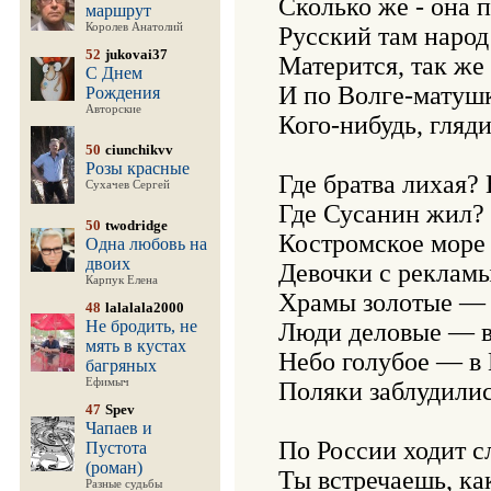
Сколько же - она п
маршрут
Королев Анатолий
Русский там народ 
52
jukovai37
Матерится, так же в
С Днем
И по Волге-матушк
Рождения
Авторские
Кого-нибудь, гляди
50
ciunchikvv
Розы красные
Где братва лихая? 
Сухачев Сергей
Где Сусанин жил? 
50
twodridge
Костромское море 
Одна любовь на
двоих
Девочки с рекламы
Карпук Елена
Храмы золотые — в
48
lalalala2000
Не бродить, не
Люди деловые — в
мять в кустах
Небо голубое — в 
багряных
Ефимыч
Поляки заблудилис
47
Spev
Чапаев и
По России ходит сл
Пустота
(роман)
Ты встречаешь, как
Разные судьбы