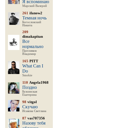
Я вспоминаю
Марский Валерий
261
ifanow2
Темная ночь
Богословский
Никита
209
dimakapitan
Все
нормально
Пресняков
Владимир
165
PITT
What Can I
Do
Smokie
110
Angela1968
Поздно
Бужинская
Екатерина
98
vitgol
Скучаю
Исакова Светлана
87
vas707356
Назову тебя