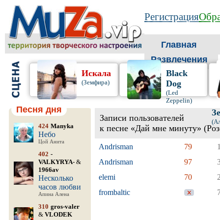
Регистрация
Обра
Главная
Развлечения
Искала
Black
(Земфира)
Dog
(Led
Zeppelin)
Песня дня
З
Записи пользователей
(А
424
Manyka
к песне «Дай мне минуту» (Ро
Небо
Цой Анита
Andrisman
79
402
-
Andrisman
97
VALKYRYA-
&
1966av
elemi
70
Несколько
часов любви
frombaltic
Апина Алена
310
gros-valer
&
VLODEK