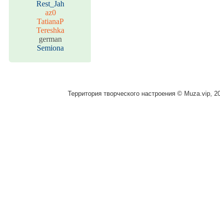
Rest_Jah
az0
TatianaP
Tereshka
german
Semiona
Территория творческого настроения © Muza.vip, 2