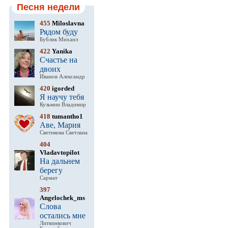
Песня недели
455
Miloslavna
Рядом буду
Бублик Михаил
422
Yanika
Счастье на
двоих
Иванов Александр
420
igorded
Я научу тебя
Кузьмин Владимир
418
tumantho1
Аве, Мария
Светикова Светлана
404
Vladavtopilot
На дальнем
берегу
Сармат
397
Angelochek_ms
Слова
остались мне
Литвинкович