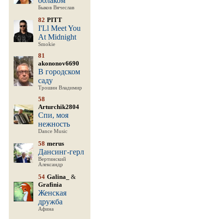
облаком
Быков Вячеслав
82
PITT
I'Ll Meet You
At Midnight
Smokie
81
akononov6690
В городском
саду
Трошин Владимир
58
Arturchik2804
Спи, моя
нежность
Dance Music
58
merus
Дансинг-герл
Вертинский
Александр
54
Galina_
&
Grafinia
Женская
дружба
Афина