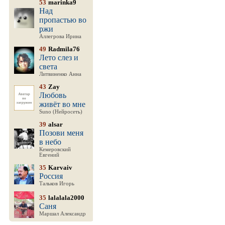
53
marinka9
Над
пропастью во
ржи
Аллегрова Ирина
49
Radmila76
Лето слез и
света
Литвиненко Анна
43
Zay
Любовь
живёт во мне
Suno (Нейросеть)
39
alsar
Позови меня
в небо
Кемеровский
Евгений
35
Karvaiv
Россия
Тальков Игорь
35
lalalala2000
Саня
Маршал Александр