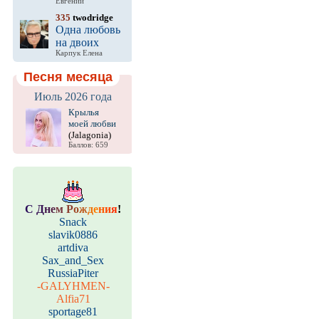
Евгений
335
twodridge
Одна любовь
на двоих
Карпук Елена
Песня месяца
Июль 2026 года
Крылья
моей любви
(Jalagonia)
Баллов: 659
С
Д
н
е
м
Р
о
ж
д
е
н
и
я
!
Snack
slavik0886
artdiva
Sax_and_Sex
RussiaPiter
-GALYHMEN-
Alfia71
sportage81