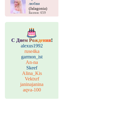
любви
(Jalagonia)
Баллов: 659
С
Д
н
е
м
Р
о
ж
д
е
н
и
я
!
alexus1992
ruse4ka
garmon_ist
An-na
Skeef
Alina_Kis
Vektxrf
janinajanina
aqva-100