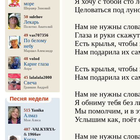
Я хочу с тобой сто ле
море
Целоваться под луно
Шершер Зиновий
50
sulehov
Лекарь
Нам не нужны слова,
Полотно Анатолий
Глаза и руки скажут
49
vas707356
По белому
Есть крылья, чтобы в
небу
Нам подарила их са
Маршал Александр
48
volod
Карие глаза
Есть крылья, чтобы в
Ахра
Нам подарила их са
45
lalalala2000
Свеча
Гранкин Андрей
Нам не нужны слова,
Песня недели
Я обниму тебя без л
Мы помолчим, и в э
515
Yanika
Алмаз
Услышим как, поёт 
Мон Алиса
407
-VALKYRYA-
&
1966av
Нам не нужны слова,
Когда