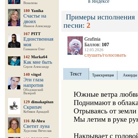
в Яндексе
Вокализы
180
Yanika
Примеры исполнения
Счастье на
двоих
песни:
2
Иванов Александр
167
PITT
Единственная
Grafinia
моя
Баллов:
107
Газманов Олег
12.05.2026
слушать/голосовать
142
Marka64
Как мне быть
Серов Александр
Текст
140
vitgol
Транскрипция
Аккорды
Эти глаза
напротив
Ободзинский
Южные ветра любви
Валерий
Поднимают в облака
129
dimakapitan
Скрипач
Отрываясь от земли

Кобяков Аркадий
Мы летим в руке рук
116
Al-Abra
Светит луна
Хурсенко Вячеслав
Накрывает с головой