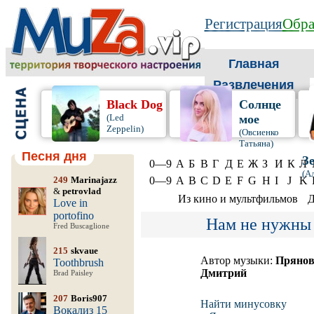
Регистрация
Обра
Главная
Развлечения
Black Dog
Солнце
(Led
мое
Zeppelin)
(Овсиенко
Татьяна)
Песня дня
З
0—9
А
Б
В
Г
Д
Е
Ж
З
И
К
Л
(А
249
Marinajazz
0—9
A
B
C
D
E
F
G
H
I
J
K
&
petrovlad
Из кино и мультфильмов
Д
Love in
portofino
Нам не нужны 
Fred Buscaglione
215
skvaue
Автор музыки:
Пряно
Toothbrush
Дмитрий
Brad Paisley
207
Boris907
Найти минусовку
Вокализ 15