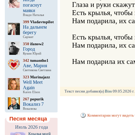
Глаза и руки скажут
погаснут
маяки
Есть крылья, чтобы в
Влади Наталья
Нам подарила, их са
399
Vladavtopilot
На дальнем
берегу
Есть крылья, чтобы в
Сармат
Нам подарила, их са
350
ifanow2
Город
Кукин Юрий
342
tumantho1
Аве, Мария
Светикова Светлана
323
Marinajazz
Well Meet
Again
Текст песни добавил(а)
Biss
09.05.2026 г.
Karen Elson
267
popurik
Вокализ 7
Вокализы
Комментарии могут видеть 
Песня месяца
Июль 2026 года
Крылья моей