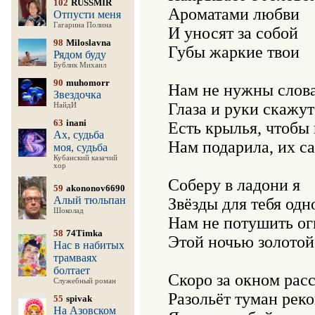
102
RUSSMIR
Ароматами любви

Отпусти меня
Гагарина Полина
И уносят за собой

98
Miloslavna
Губы жаркие твои

Рядом буду
Бублик Михаил
90
muhomorr
Нам не нужны слова,
Звездочка
Глаза и руки скажут
НайдИ
63
inani
Есть крылья, чтобы в
Ах, судьба
Нам подарила, их са
моя, судьба
Кубанский казачий
хор
Соберу в ладони я

59
akononov6690
Алый тюльпан
Звёзды для тебя одно
Шоколад
Нам не потушить огн
58
74Timka
Этой ночью золотой

Нас в набитых
трамваях
болтает
Скоро за окном расс
Служебный роман
Разольёт туман реко
55
spivak
На Азовском