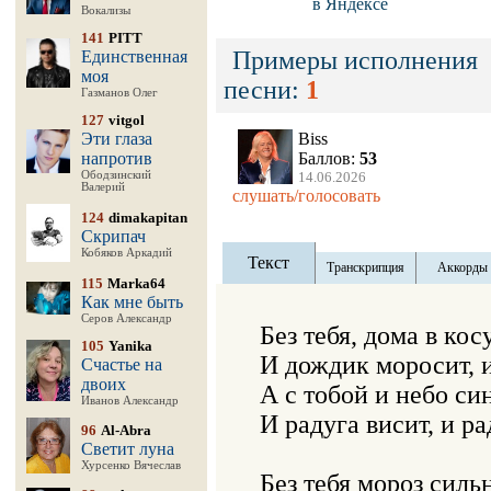
в Яндексе
Вокализы
141
PITT
Примеры исполнения
Единственная
моя
песни:
1
Газманов Олег
127
vitgol
Эти глаза
Biss
напротив
Баллов:
53
Ободзинский
14.06.2026
Валерий
слушать/голосовать
124
dimakapitan
Скрипач
Кобяков Аркадий
Текст
Транскрипция
Аккорды
115
Marka64
Как мне быть
Серов Александр
Без тебя, дома в ко
105
Yanika
И дождик моросит, 
Счастье на
двоих
А с тобой и небо син
Иванов Александр
И радуга висит, и ра
96
Al-Abra
Светит луна
Хурсенко Вячеслав
Без тебя мороз сильн