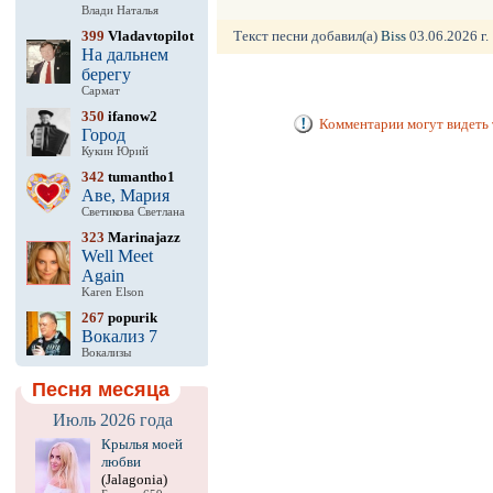
Влади Наталья
399
Vladavtopilot
Текст песни добавил(а)
Biss
03.06.2026 г.
На дальнем
берегу
Сармат
350
ifanow2
Комментарии могут видеть 
Город
Кукин Юрий
342
tumantho1
Аве, Мария
Светикова Светлана
323
Marinajazz
Well Meet
Again
Karen Elson
267
popurik
Вокализ 7
Вокализы
Песня месяца
Июль 2026 года
Крылья моей
любви
(Jalagonia)