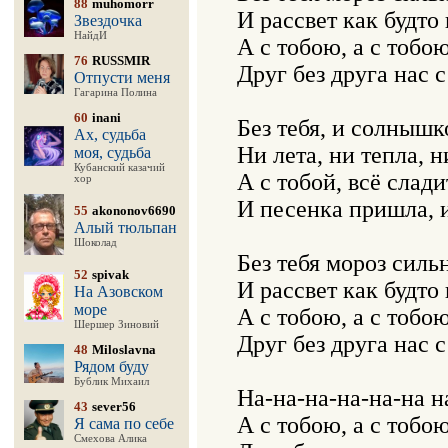
88
muhomorr
И рассвет как будто 
Звездочка
НайдИ
А с тобою, а с тобою
76
RUSSMIR
Друг без друга нас с
Отпусти меня
Гагарина Полина
60
inani
Без тебя, и солнышко
Ах, судьба
Ни лета, ни тепла, ни
моя, судьба
Кубанский казачий
А с тобой, всё слади
хор
И песенка пришла, 
55
akononov6690
Алый тюльпан
Шоколад
Без тебя мороз сильн
52
spivak
И рассвет как будто 
На Азовском
море
А с тобою, а с тобою
Шершер Зиновий
Друг без друга нас с
48
Miloslavna
Рядом буду
Бублик Михаил
На-на-на-на-на-на на
43
sever56
А с тобою, а с тобою
Я сама по себе
Смехова Алика