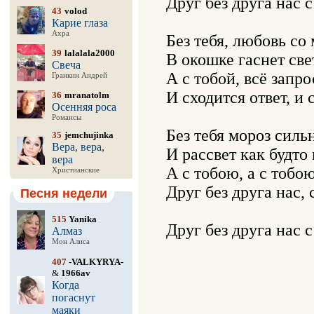
Друг без друга нас с
43
volod
Карие глаза
Ахра
Без тебя, любовь со
39
lalalala2000
В окошке гаснет свет
Свеча
А с тобой, всё запро
Гранкин Андрей
И сходится ответ, и с
36
mranatolm
Осенняя роса
Романсы
Без тебя мороз сильн
35
jemchujinka
Вера, вера,
И рассвет как будто 
вера
А с тобою, а с тобою
Христианские
Друг без друга нас, 
Песня недели
515
Yanika
Друг без друга нас с
Алмаз
Мон Алиса
407
-VALKYRYA-
&
1966av
Когда
погаснут
маяки