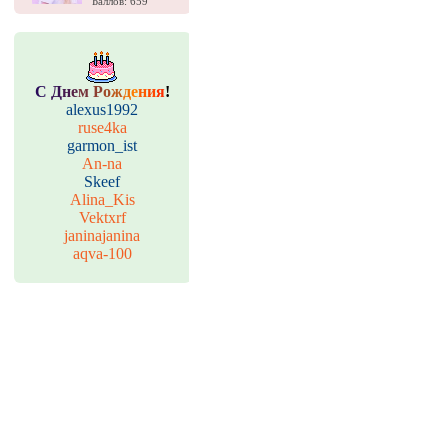
Баллов: 659
С
Д
н
е
м
Р
о
ж
д
е
н
и
я
!
alexus1992
ruse4ka
garmon_ist
An-na
Skeef
Alina_Kis
Vektxrf
janinajanina
aqva-100