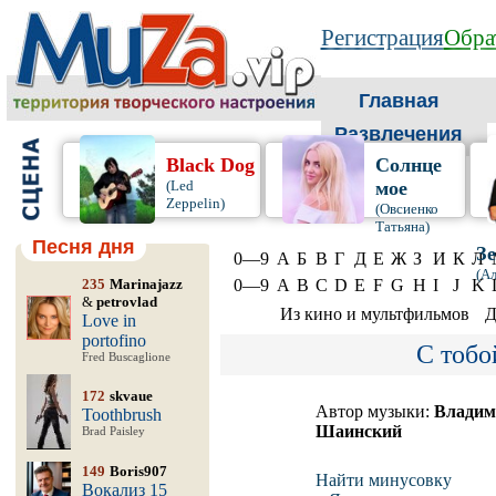
Регистрация
Обра
Главная
Развлечения
Black Dog
Солнце
(Led
мое
Zeppelin)
(Овсиенко
Татьяна)
Песня дня
Зе
0—9
А
Б
В
Г
Д
Е
Ж
З
И
К
Л
(Ал
235
Marinajazz
0—9
A
B
C
D
E
F
G
H
I
J
K
&
petrovlad
Из кино и мультфильмов
Д
Love in
portofino
С тобо
Fred Buscaglione
172
skvaue
Автор музыки:
Владим
Toothbrush
Шаинский
Brad Paisley
149
Boris907
Найти минусовку
Вокализ 15