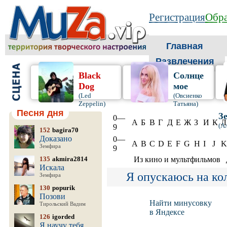
Регистрация
Обра
Главная
Развлечения
Black
Солнце
Dog
мое
(Led
(Овсиенко
Zeppelin)
Татьяна)
Песня дня
З
0—
А
Б
В
Г
Д
Е
Ж
З
И
К
Л
(А
9
152
bagira70
Доказано
0—
A
B
C
D
E
F
G
H
I
J
K
Земфира
9
135
akmira2814
Из кино и мультфильмов
Искала
Я опускаюсь на ко
Земфира
130
popurik
Позови
Найти минусовку
Тирольский Вадим
в Яндексе
126
igorded
Я научу тебя