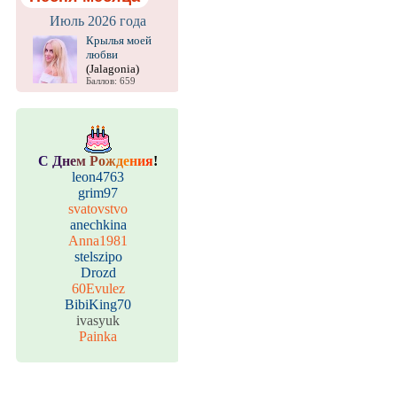
Июль 2026 года
Крылья моей
любви
(Jalagonia)
Баллов: 659
С
Д
н
е
м
Р
о
ж
д
е
н
и
я
!
leon4763
grim97
svatovstvo
anechkina
Anna1981
stelszipo
Drozd
60Evulez
BibiKing70
ivasyuk
Painka