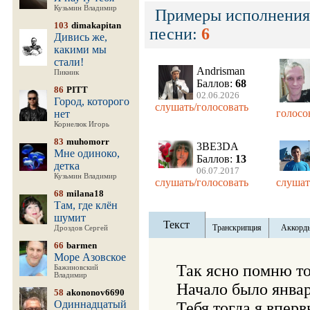
Кузьмин Владимир
Примеры исполнения
103
dimakapitan
песни:
6
Дивись же,
какими мы
стали!
Andrisman
Пикник
Баллов:
68
86
PITT
02.06.2026
Город, которого
слушать/голосовать
голосо
нет
Корнелюк Игорь
83
muhomorr
3BE3DA
Мне одиноко,
Баллов:
13
детка
06.07.2017
Кузьмин Владимир
слушать/голосовать
слушат
68
milana18
Там, где клён
шумит
Текст
Транскрипция
Аккорд
Дроздов Сергей
66
barmen
Море Азовское
Так ясно помню тот
Бажиновский
Владимир
Начало было января
58
akononov6690
Одиннадцатый
Тебя тогда я вперв