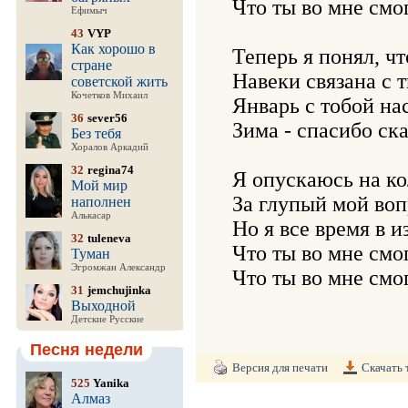
Что ты во мне смог
Ефимыч
43
VYP
Как хорошо в
Теперь я понял, чт
стране
Навеки связана с тв
советской жить
Кочетков Михаил
Январь с тобой нас
36
sever56
Зима - спасибо ска
Без тебя
Хоралов Аркадий
32
regina74
Я опускаюсь на кол
Мой мир
За глупый мой воп
наполнен
Алькасар
Но я все время в и
32
tuleneva
Что ты во мне смог
Туман
Эгромжан Александр
31
jemchujinka
Выходной
Детские Русские
Песня недели
Версия для печати
Скачать 
525
Yanika
Алмаз