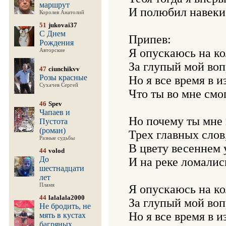
маршрут
И полюбил навеки я
Королев Анатолий
51
jukovai37
С Днем
Припев:

Рождения
Я опускаюсь на кол
Авторские
За глупый мой воп
47
ciunchikvv
Розы красные
Но я все время в и
Сухачев Сергей
Что ты во мне смог
46
Spev
Чапаев и
Но почему ты мне н
Пустота
(роман)
Трех главных слов,
Разные судьбы
В цвету весеннем у
44
volod
До
И на реке ломались
шестнадцати
лет
Пламя
Я опускаюсь на кол
44
lalalala2000
За глупый мой воп
Не бродить, не
Но я все время в и
мять в кустах
багряных