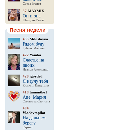
Среда (трио)
37
MAXMIX
Он и она
Шакиров Ринат
Песня недели
455
Miloslavna
Рядом буду
Бублик Михаил
422
Yanika
Счастье на
двоих
Иванов Александр
420
igorded
Я научу тебя
Кузьмин Владимир
418
tumantho1
Аве, Мария
Светикова Светлана
404
Vladavtopilot
На дальнем
берегу
Сармат