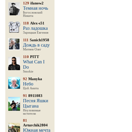
129
ifanow2
Темная ночь
Богословский
Никита
118
Alex-s51
Раз ладошка
Зарицкая Евгения
111
Sanich1958
Дождь в саду
Митяев Олег
110
PITT
What Can I
Do
Smokie
92
Manyka
Небо
Цой Анита
91
8911083
Песня Яшки
Цыгана
Неуловимые
мстители
81
Arturchik2804
Южная мечта