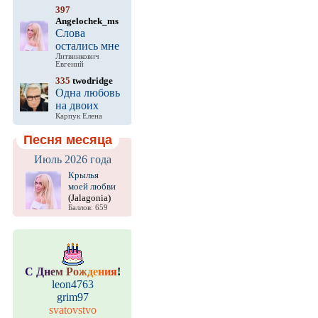
397
Angelochek_ms
Слова
остались мне
Литвинкович
Евгений
335
twodridge
Одна любовь
на двоих
Карпук Елена
Песня месяца
Июль 2026 года
Крылья
моей любви
(Jalagonia)
Баллов: 659
С
Д
н
е
м
Р
о
ж
д
е
н
и
я
!
leon4763
grim97
svatovstvo