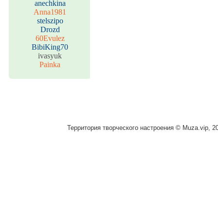
anechkina
Anna1981
stelszipo
Drozd
60Evulez
BibiKing70
ivasyuk
Painka
Территория творческого настроения © Muza.vip, 2