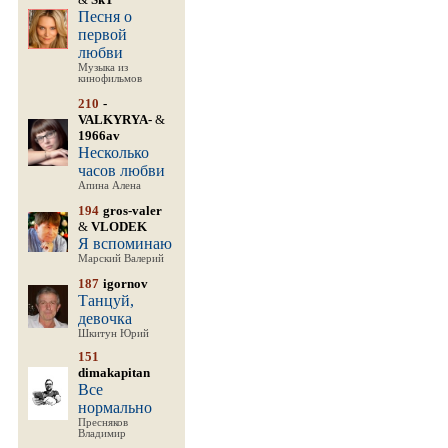
Песня о
первой
любви
Музыка из
кинофильмов
210
-
VALKYRYA-
&
1966av
Несколько
часов любви
Апина Алена
194
gros-valer
&
VLODEK
Я вспоминаю
Марский Валерий
187
igornov
Танцуй,
девочка
Шкитун Юрий
151
dimakapitan
Все
нормально
Пресняков
Владимир