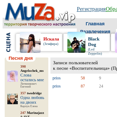
Регистрация
Обра
Главная
Развлечения
Искала
Black
(Земфира)
Dog
(Led
Zeppelin)
Песня дня
Записи пользователей
398
к песне «Воспитательница» (Пр
Angelochek_ms
Слова
prios
58
9
остались мне
Литвинкович
prios
87
24
Евгений
357
twodridge
Одна любовь
на двоих
Карпук Елена
247
Marinajazz
&
SkT