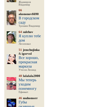
Ждамиров
Владимир
66
akononov6690
В городском
саду
Трошин Владимир
64
sulehov
Я куплю тебе
дом
Лесоповал
51
jemchujinka
&
igorvol
Все хорошо,
прекрасная
маркиза
Утесов Леонид
48
lalalala2000
Мы теперь
уходим
понемногу
Ефимыч
46
muhomorr
Губы
окаянные