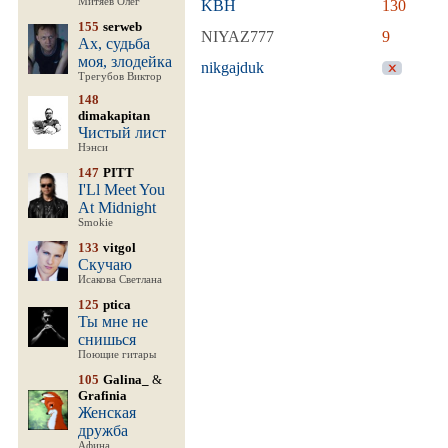
Митяев Олег
KBH
130
155
serweb
NIYAZ777
9
Ах, судьба
моя, злодейка
nikgajduk
Трегубов Виктор
148
dimakapitan
Чистый лист
Нэнси
147
PITT
I'Ll Meet You
At Midnight
Smokie
133
vitgol
Скучаю
Исакова Светлана
125
ptica
Ты мне не
снишься
Поющие гитары
105
Galina_
&
Grafinia
Женская
дружба
Афина