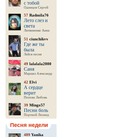
с тобой
Одинцов Сергей
57
Radmila76
Лето слез и
света
Литвиненко Анна
51
ciunchikvv
Где же ты
была
Лейся песня
49
lalalala2000
Саня
Маршал Александр
42
Elvi
А сердце
верит
Попова Любовь
39
Mingo57
Песни боль
Портной Леонид
Песня недели
489
Yanika