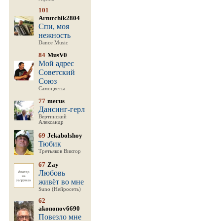
101
Arturchik2804
Спи, моя
нежность
Dance Music
84
MusV0
Мой адрес
Советский
Союз
Самоцветы
77
merus
Дансинг-герл
Вертинский
Александр
69
Jekabolshoy
Тюбик
Третьяков Виктор
67
Zay
Любовь
живёт во мне
Suno (Нейросеть)
62
akononov6690
Повезло мне