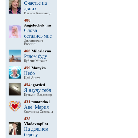
Счастье на
двоих
Иванов Александр
480
Angelochek_ms
Слова
остались мне
Литвинкович
Евгений
466
Miloslavna
Рядом буду
Бублик Михаил
459
Manyka
Небо
Цой Анита
454
igorded
Я научу тебя
Кузьмин Владимир
431
tumantho1
Аве, Мария
Светикова Светлана
428
Vladavtopilot
На дальнем
берегу