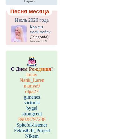
Сармат
Песня месяца
Июль 2026 года
Крылья
моей любви
(Jalagonia)
Баллов: 659
С
Д
н
е
м
Р
о
ж
д
е
н
и
я
!
kulav
Natik_Laren
mariya9
olga27
gimenes
victorist
bygel
strongcent
89028797238
Spiteful-listener
FeklistOff_Project
Nikem