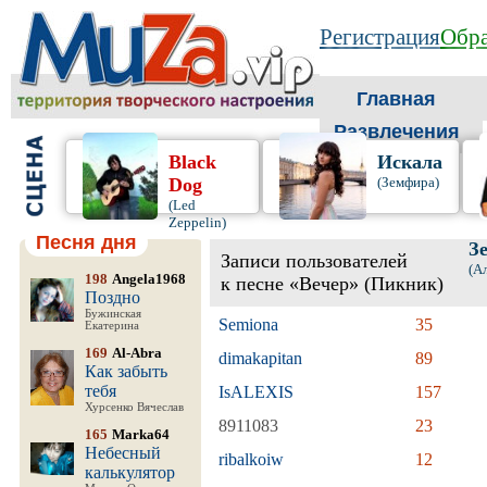
Регистрация
Обра
Главная
Развлечения
Black
Искала
Dog
(Земфира)
(Led
Zeppelin)
Песня дня
З
Записи пользователей
(А
198
Angela1968
к песне «Вечер» (Пикник)
Поздно
Бужинская
Semiona
35
Екатерина
169
Al-Abra
dimakapitan
89
Как забыть
тебя
IsALEXIS
157
Хурсенко Вячеслав
8911083
23
165
Marka64
Небесный
ribalkoiw
12
калькулятор