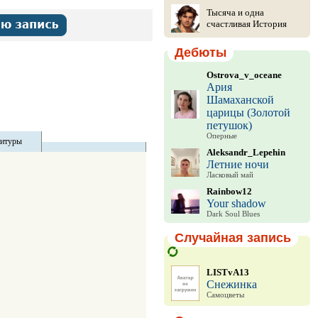
Тысяча и одна
счастливая История
Дебюты
Ostrova_v_oceane
Ария
Шамаханской
царицы (Золотой
петушок)
Оперные
титуры
Aleksandr_Lepehin
Летние ночи
Ласковый май
Rainbow12
Your shadow
Dark Soul Blues
Случайная запись
LISTvA13
Снежинка
Самоцветы