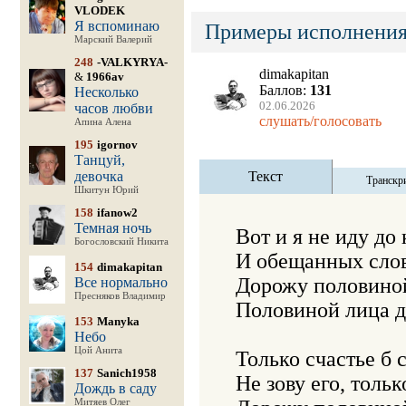
VLODEK
Я вспоминаю
Примеры исполнения
Марский Валерий
248
-VALKYRYA-
dimakapitan
&
1966av
Баллов:
131
Несколько
02.06.2026
часов любви
слушать/голосовать
Апина Алена
195
igornov
Танцуй,
девочка
Текст
Транскр
Шкитун Юрий
158
ifanow2
Темная ночь
Вот и я не иду до 
Богословский Никита
И обещанных слов 
154
dimakapitan
Дорожу половиной
Все нормально
Пресняков Владимир
Половиной лица д
153
Manyka
Небо
Цой Анита
Только счастье б с
137
Sanich1958
Не зову его, тольк
Дождь в саду
Митяев Олег