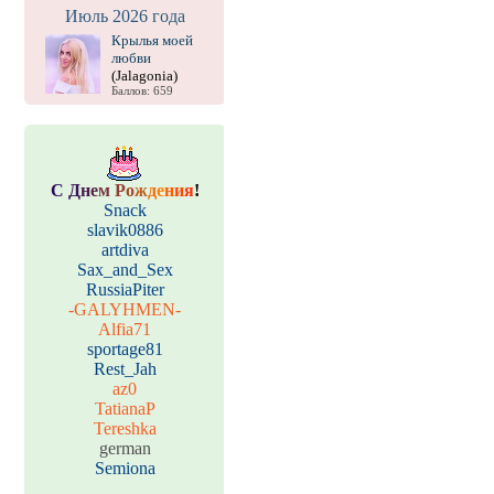
Июль 2026 года
Крылья моей
любви
(Jalagonia)
Баллов: 659
С
Д
н
е
м
Р
о
ж
д
е
н
и
я
!
Snack
slavik0886
artdiva
Sax_and_Sex
RussiaPiter
-GALYHMEN-
Alfia71
sportage81
Rest_Jah
az0
TatianaP
Tereshka
german
Semiona