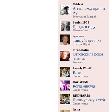
Otblesk
А теплоход кричит
Ау
Золотухин Валерий
Sanich1958
Дождь в саду
Митяев Олег
igornov
Танцуй, девочка
Шкитун Юрий
mranatolm
Отговорила роща
золотая
Романсы
LonelyWoolf
Клен
Синяя птица
Haris1958
Когда-нибудь
Синяя птица
BEDHAR58
Лишь увижу я тебя
Синяя птица
lesha