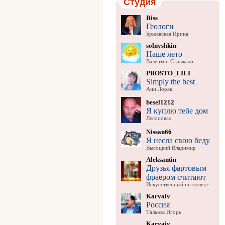
Студия
Biss
Геологи
Бржевская Ирина
solnyshkin
Наше лето
Валентин Стрыкало
PROSTO_LILI
Simply the best
Ани Лорак
besel1212
Я куплю тебе дом
Лесоповал
Nissan66
Я несла свою беду
Высоцкий Владимир
Aleksantin
Друзья фартовым
фраером считают
Искусственный интеллект
Karvaiv
Россия
Тальков Игорь
Karvaiv