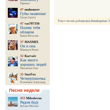
Ефимыч
47
muhomorr
Губы окаянные
Среда (трио)
Текст песни добавил(а)
dimakapitan
3
47
vas707356
Назову тебя
облаком
Быков Вячеслав
37
MAXMIX
Он и она
Шакиров Ринат
32
Karvaiv
Как много
хороших людей
Михайлов Олег
32
StarFox
Четвертиночка
Розенбаум Александр
Песня недели
455
Miloslavna
Рядом буду
Бублик Михаил