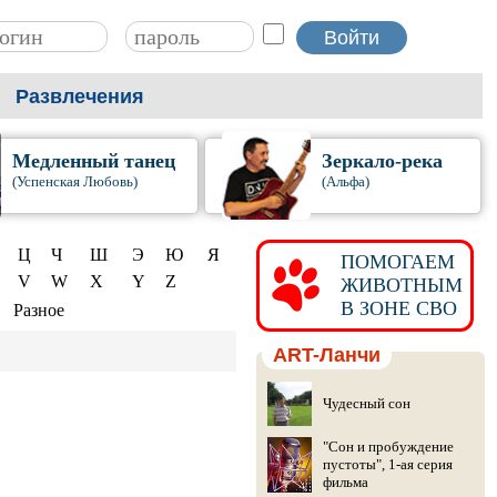
Развлечения
Медленный танец
Зеркало-река
(Успенская Любовь)
(Альфа)
Ц
Ч
Ш
Э
Ю
Я
ПОМОГАЕМ
V
W
X
Y
Z
ЖИВОТНЫМ
В ЗОНЕ СВО
Разное
ART-Ланчи
Чудесный сон
"Сон и пробуждение
пустоты", 1-ая серия
фильма