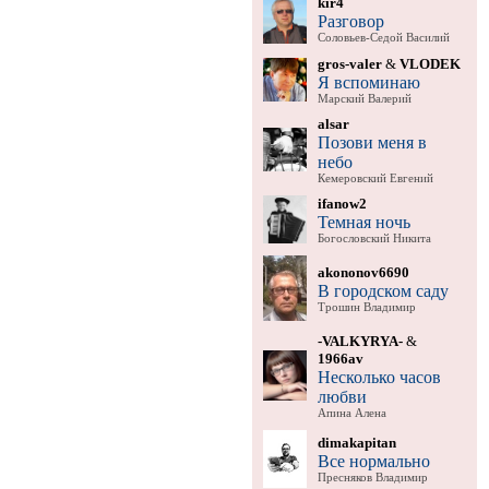
kir4
Разговор
Соловьев-Седой Василий
gros-valer
&
VLODEK
Я вспоминаю
Марский Валерий
alsar
Позови меня в
небо
Кемеровский Евгений
ifanow2
Темная ночь
Богословский Никита
akononov6690
В городском саду
Трошин Владимир
-VALKYRYA-
&
1966av
Несколько часов
любви
Апина Алена
dimakapitan
Все нормально
Пресняков Владимир