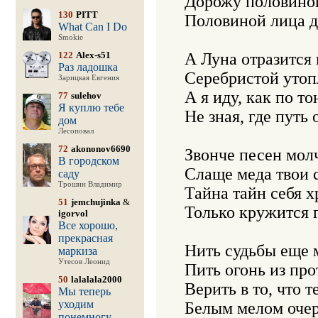
Дорожу половиной
130
PITT
Половиной лица д
What Can I Do
Smokie
122
Alex-s51
А Луна отразится в
Раз ладошка
Серебристой утоп
Зарицкая Евгения
А я иду, как по то
77
sulehov
Я куплю тебе
Не зная, где путь 
дом
Лесоповал
72
akononov6690
Звонче песен молч
В городском
Слаще меда твои с
саду
Трошин Владимир
Тайна тайн себя хр
51
jemchujinka
&
Только кружится г
igorvol
Все хорошо,
прекрасная
Нить судьбы еще м
маркиза
Утесов Леонид
Пить огонь из про
50
lalalala2000
Верить в то, что т
Мы теперь
уходим
понемногу