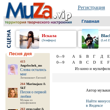
Регистрация
Главная
Искала
Blac
(Земфира)
(Led Z
Песня дня
0—9
А
Б
В
Г
Д
Е
415
0—9
A
B
C
D
E
F
Angelochek_ms
Из кино и мультфил
Слова остались
мне
Литвинкович Евгений
264
Marinajazz
&
SkT
Автор музык
Песня о первой
любви
Музыка из
Найти минусо
кинофильмов
в Яндексе
263
gros-valer
&