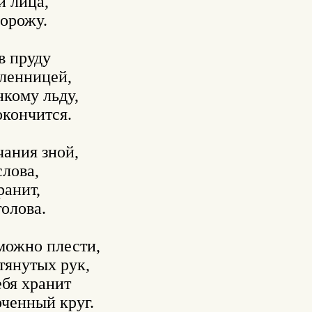
 лица,

орожу.

 пруду

ленницей,

нкому льду,

окончится.

ания зной,

лова,

анит,

олова.

ожно плести,

тянутых рук,

ебя хранит
