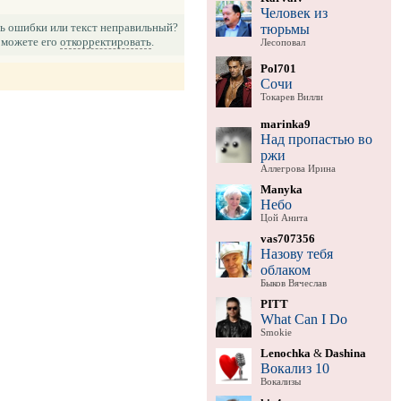
Человек из
ь ошибки или текст неправильный?
тюрьмы
можете его
откорректировать
.
Лесоповал
Pol701
Сочи
Токарев Вилли
marinka9
Над пропастью во
ржи
Аллегрова Ирина
Manyka
Небо
Цой Анита
vas707356
Назову тебя
облаком
Быков Вячеслав
PITT
What Can I Do
Smokie
Lenochka
&
Dashina
Вокализ 10
Вокализы