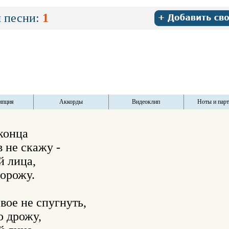
 песни:
1
ипция
Аккорды
Видеоклип
Ноты и пар
конца

не скажу -

 лица,

орожу.

вое не спугнуть,

о дрожу,
