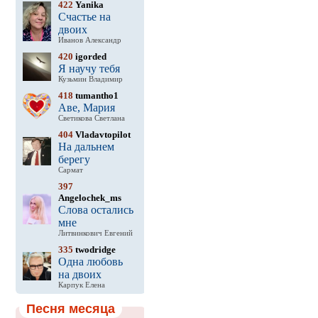
422
Yanika
Счастье на
двоих
Иванов Александр
420
igorded
Я научу тебя
Кузьмин Владимир
418
tumantho1
Аве, Мария
Светикова Светлана
404
Vladavtopilot
На дальнем
берегу
Сармат
397
Angelochek_ms
Слова остались
мне
Литвинкович Евгений
335
twodridge
Одна любовь
на двоих
Карпук Елена
Песня месяца