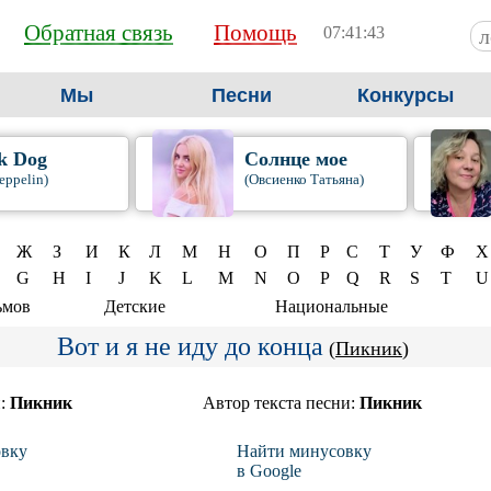
Обратная связь
Помощь
07:41:43
Мы
Песни
Конкурсы
k Dog
Солнце мое
eppelin)
(Овсиенко Татьяна)
Ж
З
И
К
Л
М
Н
О
П
Р
С
Т
У
Ф
Х
G
H
I
J
K
L
M
N
O
P
Q
R
S
T
U
ьмов
Детские
Национальные
Вот и я не иду до конца
(
Пикник
)
и:
Пикник
Автор текста песни:
Пикник
вку
Найти минусовку
в Google