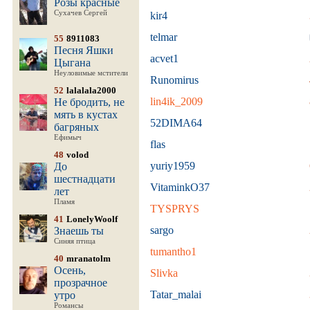
Розы красные
Сухачев Сергей
kir4
telmar
55
8911083
Песня Яшки
acvet1
Цыгана
Неуловимые мстители
Runomirus
52
lalalala2000
lin4ik_2009
Не бродить, не
мять в кустах
52DIMA64
багряных
Ефимыч
flas
48
volod
yuriy1959
До
шестнадцати
VitaminkO37
лет
Пламя
TYSPRYS
41
LonelyWoolf
sargo
Знаешь ты
Синяя птица
tumantho1
40
mranatolm
Осень,
Slivka
прозрачное
Tatar_malai
утро
Романсы