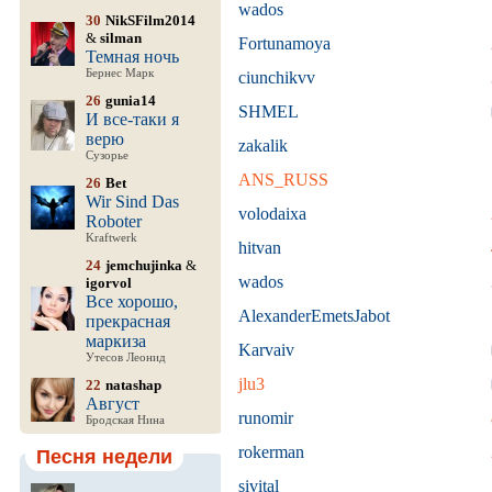
wados
30
NikSFilm2014
&
silman
Fortunamoya
Темная ночь
Бернес Марк
ciunchikvv
26
gunia14
SHMEL
И все-таки я
верю
zakalik
Сузорье
ANS_RUSS
26
Bet
Wir Sind Das
volodaixa
Roboter
Kraftwerk
hitvan
24
jemchujinka
&
wados
igorvol
Все хорошо,
AlexanderEmetsJabot
прекрасная
маркиза
Karvaiv
Утесов Леонид
jlu3
22
natashap
Август
runomir
Бродская Нина
rokerman
Песня недели
sivital