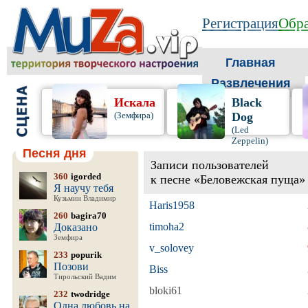
Регистрация
Обра
Главная
Развлечения
Искала
Black
(Земфира)
Dog
(Led
Zeppelin)
Песня дня
Записи пользователей
360
igorded
к песне «Беловежская пуща»
Я научу тебя
Кузьмин Владимир
Haris1958
260
bagira70
timoha2
Доказано
Земфира
v_solovey
233
popurik
Позови
Biss
Тирольский Вадим
bloki61
232
twodridge
Одна любовь на