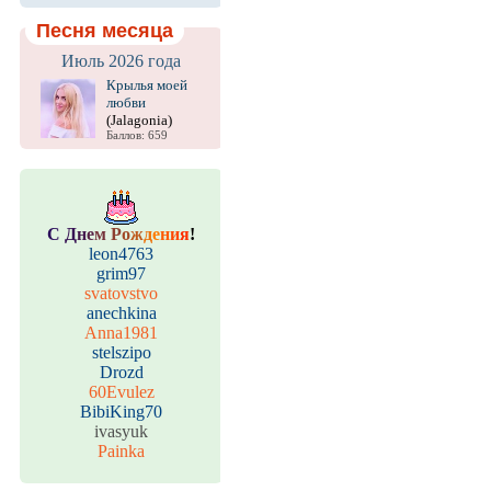
Песня месяца
Июль 2026 года
Крылья моей
любви
(Jalagonia)
Баллов: 659
С
Д
н
е
м
Р
о
ж
д
е
н
и
я
!
leon4763
grim97
svatovstvo
anechkina
Anna1981
stelszipo
Drozd
60Evulez
BibiKing70
ivasyuk
Painka