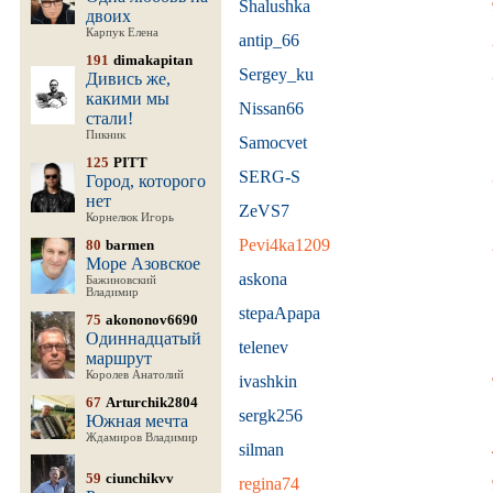
Shalushka
двоих
Карпук Елена
antip_66
191
dimakapitan
Sergey_ku
Дивись же,
какими мы
Nissan66
стали!
Пикник
Samocvet
125
PITT
SERG-S
Город, которого
нет
ZeVS7
Корнелюк Игорь
Pevi4ka1209
80
barmen
Море Азовское
askona
Бажиновский
Владимир
stepaApapa
75
akononov6690
Одиннадцатый
telenev
маршрут
Королев Анатолий
ivashkin
67
Arturchik2804
sergk256
Южная мечта
Ждамиров Владимир
silman
59
ciunchikvv
regina74