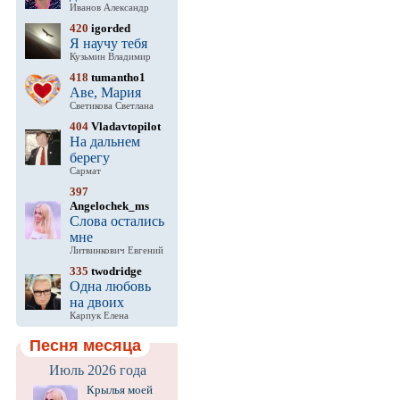
Иванов Александр
420
igorded
Я научу тебя
Кузьмин Владимир
418
tumantho1
Аве, Мария
Светикова Светлана
404
Vladavtopilot
На дальнем
берегу
Сармат
397
Angelochek_ms
Слова остались
мне
Литвинкович Евгений
335
twodridge
Одна любовь
на двоих
Карпук Елена
Песня месяца
Июль 2026 года
Крылья моей