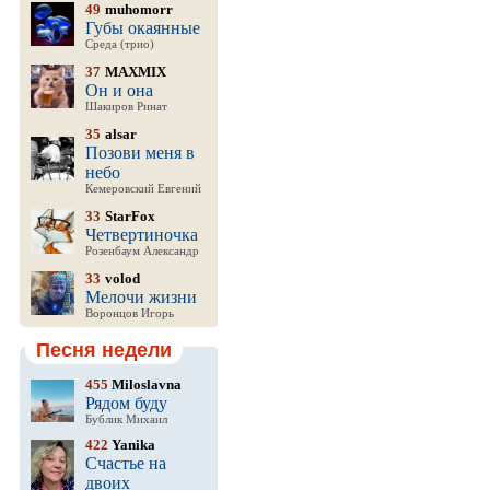
49
muhomorr
Губы окаянные
Среда (трио)
37
MAXMIX
Он и она
Шакиров Ринат
35
alsar
Позови меня в
небо
Кемеровский Евгений
33
StarFox
Четвертиночка
Розенбаум Александр
33
volod
Мелочи жизни
Воронцов Игорь
Песня недели
455
Miloslavna
Рядом буду
Бублик Михаил
422
Yanika
Счастье на
двоих