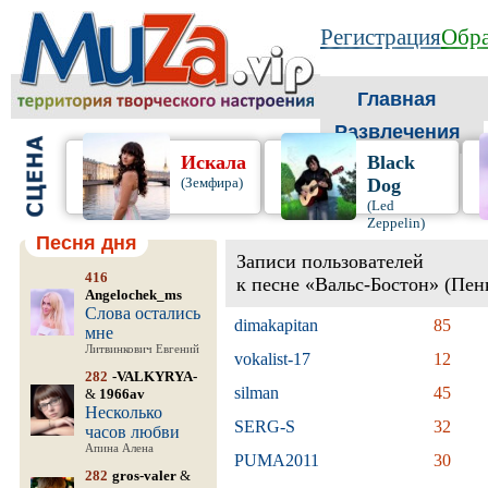
Регистрация
Обра
Главная
Развлечения
Искала
Black
(Земфира)
Dog
(Led
Zeppelin)
Песня дня
Записи пользователей
416
к песне «Вальс-Бостон» (Пен
Angelochek_ms
Слова остались
dimakapitan
85
мне
Литвинкович Евгений
vokalist-17
12
282
-VALKYRYA-
silman
45
&
1966av
Несколько
SERG-S
32
часов любви
Апина Алена
PUMA2011
30
282
gros-valer
&