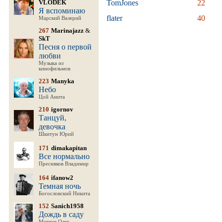
VLODEK
TomJones
22
Я вспоминаю
flater
40
Марский Валерий
267
Marinajazz
&
SkT
Песня о первой
любви
Музыка из
кинофильмов
223
Manyka
Небо
Цой Анита
210
igornov
Танцуй,
девочка
Шкитун Юрий
171
dimakapitan
Все нормально
Пресняков Владимир
164
ifanow2
Темная ночь
Богословский Никита
152
Sanich1958
Дождь в саду
Митяев Олег