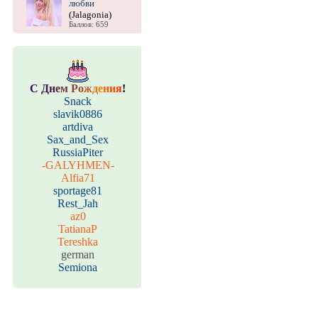
любви
(Jalagonia)
Баллов: 659
С
Д
н
е
м
Р
о
ж
д
е
н
и
я
!
Snack
slavik0886
artdiva
Sax_and_Sex
RussiaPiter
-GALYHMEN-
Alfia71
sportage81
Rest_Jah
az0
TatianaP
Tereshka
german
Semiona