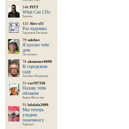
146
PITT
What Can I Do
Smokie
125
Alex-s51
Раз ладошка
Зарицкая Евгения
79
sulehov
Я куплю тебе
дом
Лесоповал
76
akononov6690
В городском
саду
Трошин Владимир
53
vas707356
Назову тебя
облаком
Быков Вячеслав
51
lalalala2000
Мы теперь
уходим
понемногу
Ефимыч