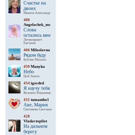
Счастье на
двоих
Иванов Александр
480
Angelochek_ms
Слова
остались мне
Литвинкович
Евгений
466
Miloslavna
Рядом буду
Бублик Михаил
459
Manyka
Небо
Цой Анита
454
igorded
Я научу тебя
Кузьмин Владимир
431
tumantho1
Аве, Мария
Светикова Светлана
428
Vladavtopilot
На дальнем
берегу