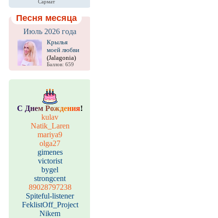
Сармат
Песня месяца
Июль 2026 года
Крылья
моей любви
(Jalagonia)
Баллов: 659
С
Д
н
е
м
Р
о
ж
д
е
н
и
я
!
kulav
Natik_Laren
mariya9
olga27
gimenes
victorist
bygel
strongcent
89028797238
Spiteful-listener
FeklistOff_Project
Nikem