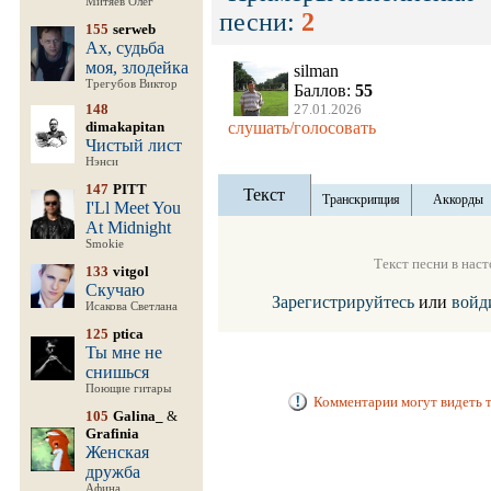
Митяев Олег
песни:
2
155
serweb
Ах, судьба
моя, злодейка
silman
Трегубов Виктор
Баллов:
55
148
27.01.2026
dimakapitan
слушать/голосовать
Чистый лист
Нэнси
147
PITT
Текст
Транскрипция
Аккорды
I'Ll Meet You
At Midnight
Smokie
Текст песни в нас
133
vitgol
Скучаю
Зарегистрируйтесь
или
войд
Исакова Светлана
125
ptica
Ты мне не
снишься
Поющие гитары
Комментарии могут видеть т
105
Galina_
&
Grafinia
Женская
дружба
Афина