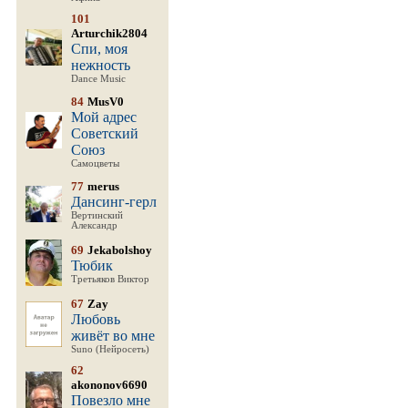
101
Arturchik2804
Спи, моя
нежность
Dance Music
84
MusV0
Мой адрес
Советский
Союз
Самоцветы
77
merus
Дансинг-герл
Вертинский
Александр
69
Jekabolshoy
Тюбик
Третьяков Виктор
67
Zay
Любовь
живёт во мне
Suno (Нейросеть)
62
akononov6690
Повезло мне