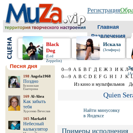
Регистрация
Обра
Главная
Развлечения
Black
Искала
Dog
(Земфира)
(Led
Zeppelin)
Песня дня
З
0—9
А
Б
В
Г
Д
Е
Ж
З
И
К
Л
(А
198
Angela1968
0—9
A
B
C
D
E
F
G
H
I
J
K
Поздно
Из кино и мультфильмов
Д
Бужинская
Екатерина
Quien Ser
169
Al-Abra
Как забыть
тебя
Найти минусовку
Хурсенко Вячеслав
в Яндексе
165
Marka64
Небесный
калькулятор
Примеры исполнения