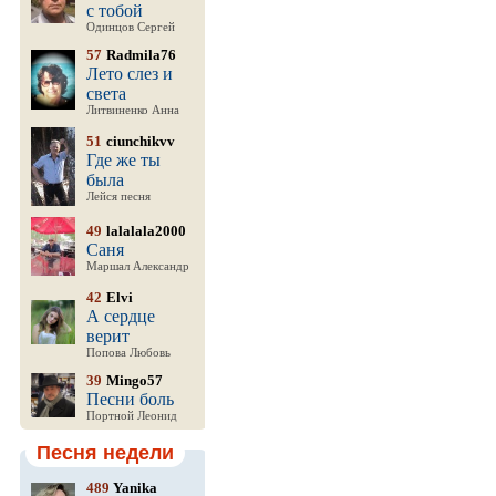
с тобой
Одинцов Сергей
57
Radmila76
Лето слез и
света
Литвиненко Анна
51
ciunchikvv
Где же ты
была
Лейся песня
49
lalalala2000
Саня
Маршал Александр
42
Elvi
А сердце
верит
Попова Любовь
39
Mingo57
Песни боль
Портной Леонид
Песня недели
489
Yanika