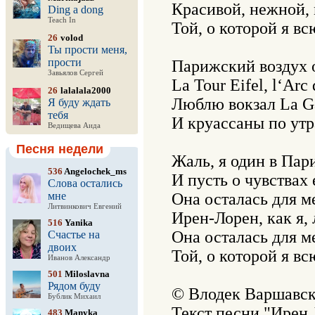
Красивой, нежной, 
Ding a dong
Teach In
Той, о которой я вс
26
volod
Ты прости меня,
прости
Парижский воздух о
Завьялов Сергей
La Tour Eifel, l‘Ar
26
lalalala2000
Люблю вокзал La Gar
Я буду ждать
тебя
И круассаны по утр
Ведищева Аида
Песня недели
Жаль, я один в Пари
536
Angelochek_ms
И пусть о чувствах е
Слова остались
мне
Она осталась для м
Литвинкович Евгений
Ирен-Лорен, как я, л
516
Yanika
Она осталась для м
Счастье на
двоих
Той, о которой я вс
Иванов Александр
501
Miloslavna
Рядом буду
© Влодек Варшавски
Бублик Михаил
483
Manyka