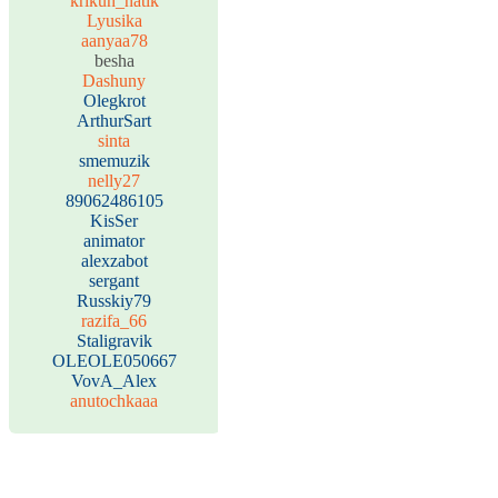
krikun_natik
Lyusika
aanyaa78
besha
Dashuny
Olegkrot
ArthurSart
sinta
smemuzik
nelly27
89062486105
KisSer
animator
alexzabot
sergant
Russkiy79
razifa_66
Staligravik
OLEOLE050667
VovA_Alex
anutochkaaa