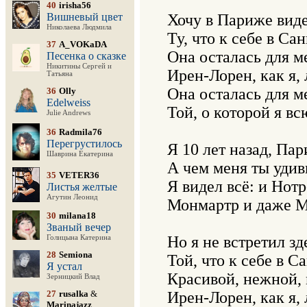
40
irisha56
Вишневый цвет
Хочу в Париже видет
Николаева Людмила
Ту, что к себе в Са
37
A_VOKaDA
Она осталась для м
Песенка о сказке
Никитины Сергей и
Ирен-Лорен, как я, л
Татьяна
Она осталась для м
36
Olly
Edelweiss
Той, о которой я вс
Julie Andrews
36
Radmila76
Перегрустилось
Я 10 лет назад, Пар
Шаврина Екатерина
А чем меня ты удиви
35
VETER36
Я видел всё: и Нотр
Листья желтые
Агутин Леонид
Монмартр и даже М
30
milana18
Званый вечер
Но я не встретил з
Голицына Катерина
28
Semiona
Той, что к себе в С
Я устал
Красивой, нежной, 
Зерницкий Влад
27
rusalka
&
Ирен-Лорен, как я, л
Marinajazz