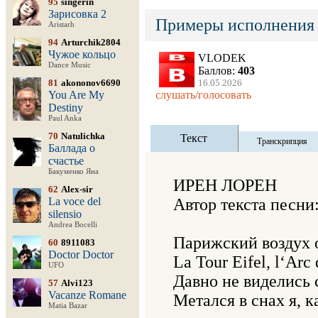
95
singerin
Зарисовка 2
Примеры исполнения
Aristarh
94
Arturchik2804
Чужое кольцо
VLODEK
Dance Music
Баллов:
403
81
akononov6690
16.05.2026
You Are My
слушать/голосовать
Destiny
Paul Anka
70
Natulichka
Текст
Транскрипция
Баллада о
счастье
Бакуменко Яна
ИРЕН ЛОРЕН

62
Alex-sir
La voce del
Автор текста песни
silensio
Andrea Bocelli
Парижский воздух он
60
8911083
Doctor Doctor
La Tour Eifel, l‘Arc
UFO
Давно не виделись с
57
Alvi123
Vacanze Romane
Метался в снах я, 
Matia Bazar