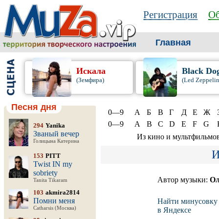
Регистрация
Об
Главная
Искала
Black Do
(Земфира)
(Led Zeppelin
Песня дня
0—9
А
Б
В
Г
Д
Е
Ж
0—9
A
B
C
D
E
F
G
294
Yanika
Званый вечер
Из кино и мультфильмо
Голицына Катерина
И
153
PITT
Twist IN my
sobriety
Автор музыки:
Ол
Tanita Tikaram
103
akmira2814
Помни меня
Найти минусовку
Catharsis (Москва)
в Яндексе