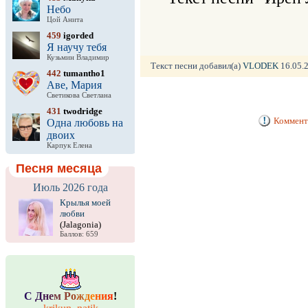
Небо
Цой Анита
459
igorded
Я научу тебя
Кузьмин Владимир
Текст песни добавил(а)
VLODEK
16.05.2
442
tumantho1
Аве, Мария
Светикова Светлана
431
twodridge
Коммента
Одна любовь на
двоих
Карпук Елена
Песня месяца
Июль 2026 года
Крылья моей
любви
(Jalagonia)
Баллов: 659
С
Д
н
е
м
Р
о
ж
д
е
н
и
я
!