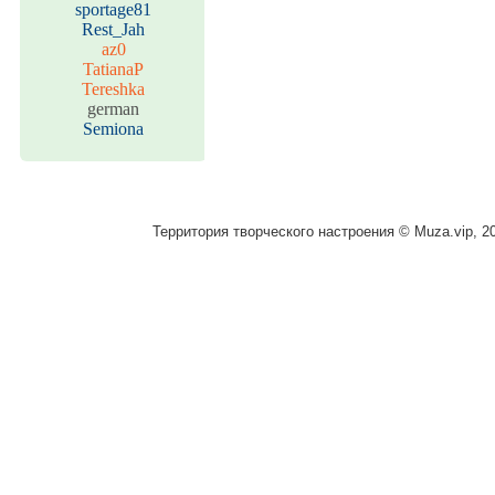
sportage81
Rest_Jah
az0
TatianaP
Tereshka
german
Semiona
Территория творческого настроения © Muza.vip, 2