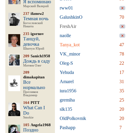
Я вспоминаю
Марский Валерий
rww01
237
ifanow2
GalushkinO
70
Темная ночь
Богословский
FreshAir
Никита
235
igornov
naolle
Танцуй,
девочка
Tanya_kot
47
Шкитун Юрий
VK_minor
78
209
Sanich1958
Дождь в саду
Oleg-S
22
Митяев Олег
Yehuda
17
209
dimakapitan
Amarel
31
Все
нормально
iura1956
35
Пресняков
Владимир
gremiha
25
164
PITT
What Can I
slk135
20
Do
Smokie
OldPolkovnik
20
105
Angela1968
Pashapp
7
Поздно