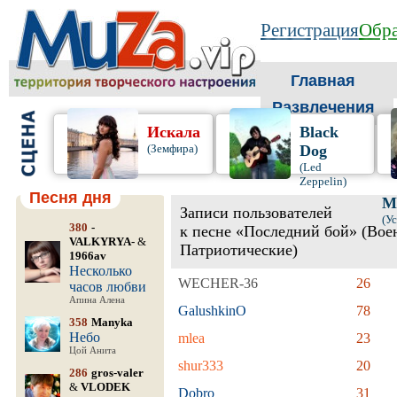
Регистрация
Обра
Главная
Развлечения
Искала
Black
(Земфира)
Dog
(Led
Zeppelin)
Песня дня
М
Записи пользователей
(У
380
-
к песне «Последний бой» (Вое
VALKYRYA-
&
Патриотические)
1966av
Несколько
WECHER-36
26
часов любви
Апина Алена
GalushkinO
78
358
Manyka
Небо
mlea
23
Цой Анита
shur333
20
286
gros-valer
&
VLODEK
Dobro
31