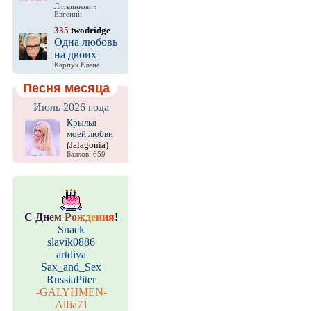
Литвинкович
Евгений
335
twodridge
Одна любовь
на двоих
Карпук Елена
Песня месяца
Июль 2026 года
Крылья
моей любви
(Jalagonia)
Баллов: 659
С
Д
н
е
м
Р
о
ж
д
е
н
и
я
!
Snack
slavik0886
artdiva
Sax_and_Sex
RussiaPiter
-GALYHMEN-
Alfia71