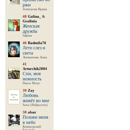
ржи
Аллегрова Ирина
48
Galina_
&
Grafinia
Женская
дружба
Афина
46
Radmila76
Лето слез и
света
Литвиненко Анна
41
Arturchik2804
Спи, моя
нежность
Dance Music
39
Zay
Любовь
живёт во мне
Suno (Нейросеть)
38
alsar
Позови меня
в небо
Кемеровский
Евгений