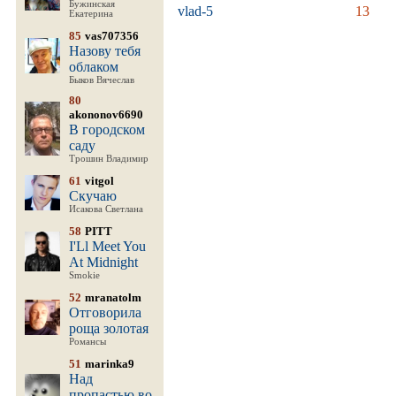
Бужинская
vlad-5
13
Екатерина
85
vas707356
Назову тебя
облаком
Быков Вячеслав
80
akononov6690
В городском
саду
Трошин Владимир
61
vitgol
Скучаю
Исакова Светлана
58
PITT
I'Ll Meet You
At Midnight
Smokie
52
mranatolm
Отговорила
роща золотая
Романсы
51
marinka9
Над
пропастью во