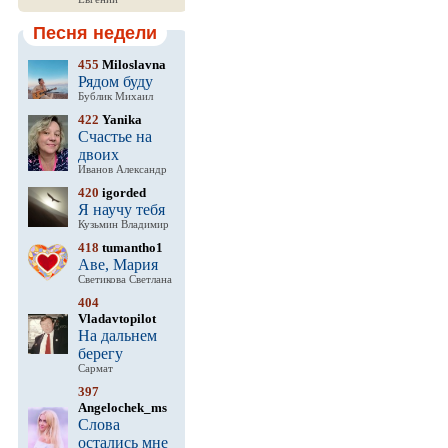
Песня недели
455
Miloslavna
Рядом буду
Бублик Михаил
422
Yanika
Счастье на
двоих
Иванов Александр
420
igorded
Я научу тебя
Кузьмин Владимир
418
tumantho1
Аве, Мария
Светикова Светлана
404
Vladavtopilot
На дальнем
берегу
Сармат
397
Angelochek_ms
Слова
остались мне