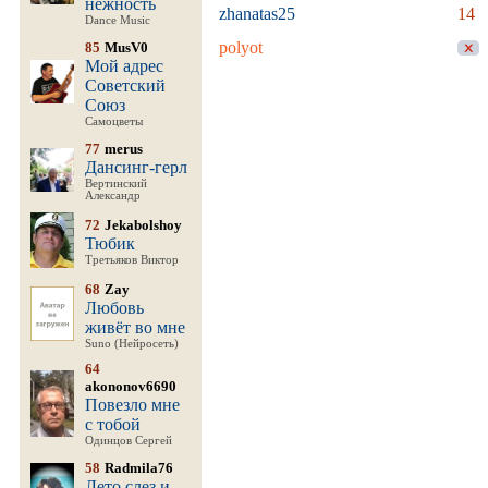
нежность
zhanatas25
14
Dance Music
polyot
85
MusV0
Мой адрес
Советский
Союз
Самоцветы
77
merus
Дансинг-герл
Вертинский
Александр
72
Jekabolshoy
Тюбик
Третьяков Виктор
68
Zay
Любовь
живёт во мне
Suno (Нейросеть)
64
akononov6690
Повезло мне
с тобой
Одинцов Сергей
58
Radmila76
Лето слез и