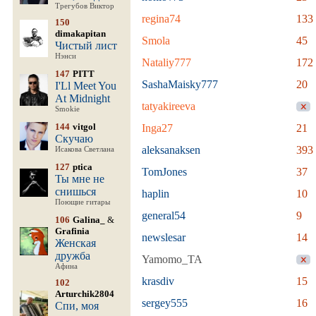
Трегубов Виктор
regina74
133
150
dimakapitan
Smola
45
Чистый лист
Нэнси
Nataliy777
172
147
PITT
SashaMaisky777
20
I'Ll Meet You
At Midnight
tatyakireeva
Smokie
144
vitgol
Inga27
21
Скучаю
aleksanaksen
393
Исакова Светлана
127
ptica
TomJones
37
Ты мне не
снишься
haplin
10
Поющие гитары
general54
9
106
Galina_
&
Grafinia
newslesar
14
Женская
дружба
Yamomo_TA
Афина
krasdiv
15
102
Arturchik2804
sergey555
16
Спи, моя