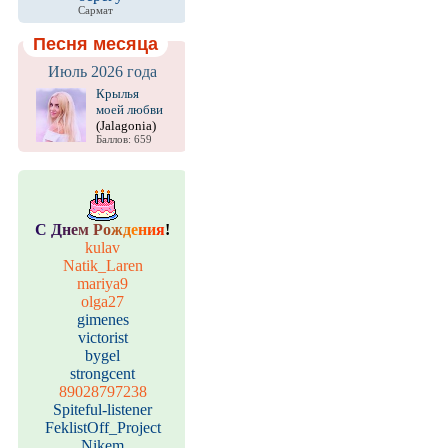
Сармат
Песня месяца
Июль 2026 года
Крылья
моей любви
(Jalagonia)
Баллов: 659
С
Д
н
е
м
Р
о
ж
д
е
н
и
я
!
kulav
Natik_Laren
mariya9
olga27
gimenes
victorist
bygel
strongcent
89028797238
Spiteful-listener
FeklistOff_Project
Nikem