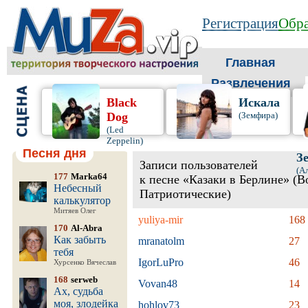
Регистрация
Обра
Главная
Развлечения
Black
Искала
Dog
(Земфира)
(Led
Zeppelin)
Песня дня
З
Записи пользователей
(А
177
Marka64
к песне «Казаки в Берлине» (
Небесный
Патриотические)
калькулятор
Митяев Олег
yuliya-mir
168
170
Al-Abra
Как забыть
mranatolm
27
тебя
IgorLuPro
46
Хурсенко Вячеслав
168
serweb
Vovan48
14
Ах, судьба
моя, злодейка
hohlov73
23