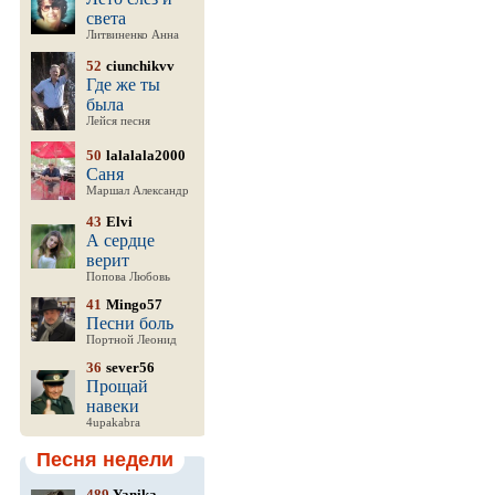
света
Литвиненко Анна
52
ciunchikvv
Где же ты
была
Лейся песня
50
lalalala2000
Саня
Маршал Александр
43
Elvi
А сердце
верит
Попова Любовь
41
Mingo57
Песни боль
Портной Леонид
36
sever56
Прощай
навеки
4upakabra
Песня недели
489
Yanika