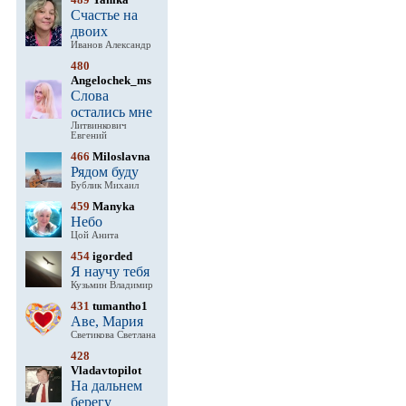
Счастье на
двоих
Иванов Александр
480
Angelochek_ms
Слова
остались мне
Литвинкович
Евгений
466
Miloslavna
Рядом буду
Бублик Михаил
459
Manyka
Небо
Цой Анита
454
igorded
Я научу тебя
Кузьмин Владимир
431
tumantho1
Аве, Мария
Светикова Светлана
428
Vladavtopilot
На дальнем
берегу