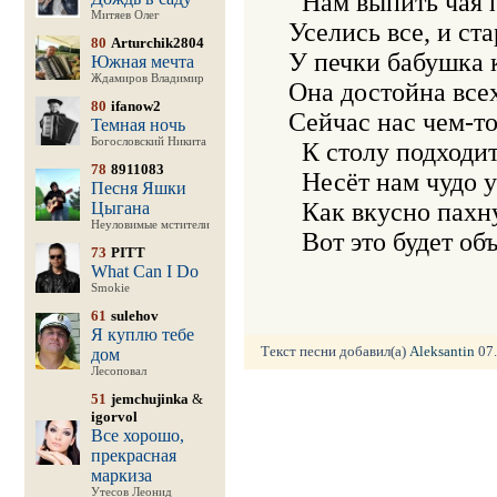
  Нам выпить чая п
Митяев Олег
Уселись все, и стар
80
Arturchik2804
У печки бабушка к
Южная мечта
Ждамиров Владимир
Она достойна всех
80
ifanow2
Сейчас нас чем-то 
Темная ночь
Богословский Никита
  К столу подходит
78
8911083
  Несёт нам чудо у
Песня Яшки
  Как вкусно пахну
Цыгана
Неуловимые мстители
  Вот это будет о
73
PITT
What Can I Do
Smokie
61
sulehov
Я куплю тебе
Текст песни добавил(а)
Aleksantin
07.
дом
Лесоповал
51
jemchujinka
&
igorvol
Все хорошо,
прекрасная
маркиза
Утесов Леонид