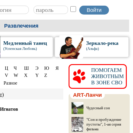
Развлечения
Медленный танец
Зеркало-река
(Успенская Любовь)
(Альфа)
Ц
Ч
Ш
Э
Ю
Я
ПОМОГАЕМ
V
W
X
Y
Z
ЖИВОТНЫМ
В ЗОНЕ СВО
Разное
т
)
ART-Ланчи
Чудесный сон
 Игнатов
"Сон и пробуждение
пустоты", 1-ая серия
фильма