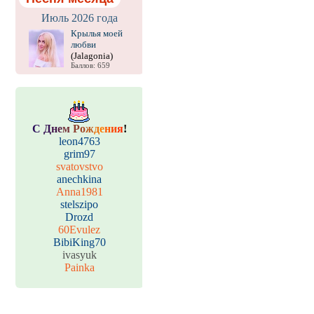
Июль 2026 года
Крылья моей
любви
(Jalagonia)
Баллов: 659
С
Д
н
е
м
Р
о
ж
д
е
н
и
я
!
leon4763
grim97
svatovstvo
anechkina
Anna1981
stelszipo
Drozd
60Evulez
BibiKing70
ivasyuk
Painka