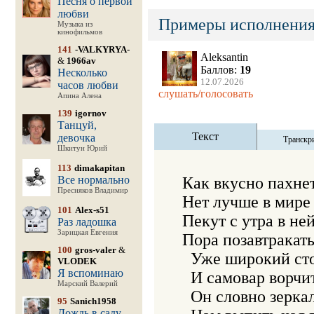
Песня о первой
любви
Примеры исполнения
Музыка из
кинофильмов
141
-VALKYRYA-
Aleksantin
&
1966av
Баллов:
19
Несколько
12.07.2026
часов любви
слушать/голосовать
Апина Алена
139
igornov
Танцуй,
Текст
девочка
Транскр
Шкитун Юрий
113
dimakapitan
Все нормально
Как вкусно пахнет 
Пресняков Владимир
Нет лучше в мире 
101
Alex-s51
Пекут с утра в ней
Раз ладошка
Зарицкая Евгения
Пора позавтракать,
100
gros-valer
&
  Уже широкий сто
VLODEK
Я вспоминаю
  И самовар ворчит
Марский Валерий
  Он словно зеркал
95
Sanich1958
Дождь в саду