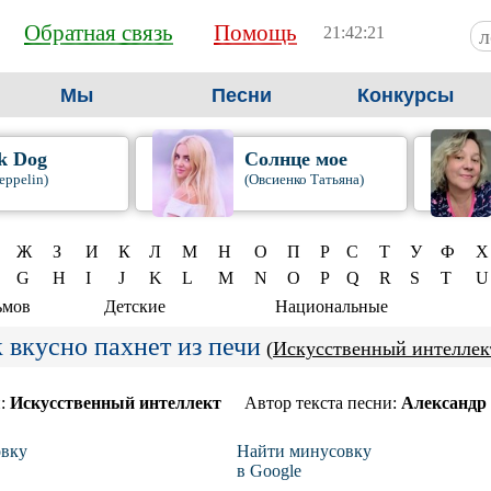
Обратная связь
Помощь
21:42:22
Мы
Песни
Конкурсы
k Dog
Солнце мое
eppelin)
(Овсиенко Татьяна)
Ж
З
И
К
Л
М
Н
О
П
Р
С
Т
У
Ф
Х
G
H
I
J
K
L
M
N
O
P
Q
R
S
T
U
ьмов
Детские
Национальные
 вкусно пахнет из печи
(
Искусственный интеллек
и:
Искусственный интеллект
Автор текста песни:
Александр
вку
Найти минусовку
в Google