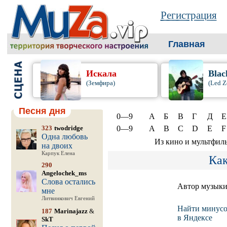
Регистрация
Главная
Искала
Blac
(Земфира)
(Led Z
Песня дня
0—9
А
Б
В
Г
Д
Е
323
twodridge
0—9
A
B
C
D
E
F
Одна любовь
Из кино и мультфил
на двоих
Карпук Елена
Как
290
Angelochek_ms
Слова остались
Автор музык
мне
Литвинкович Евгений
Найти минусо
187
Marinajazz
&
в Яндексе
SkT