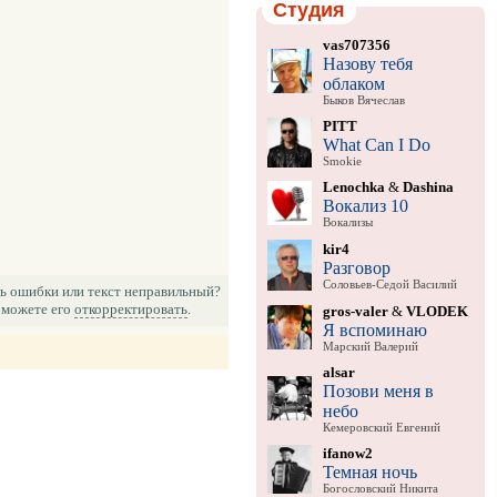
Студия
vas707356
Назову тебя
облаком
Быков Вячеслав
PITT
What Can I Do
Smokie
Lenochka
&
Dashina
Вокализ 10
Вокализы
kir4
Разговор
Соловьев-Седой Василий
ь ошибки или текст неправильный?
можете его
откорректировать
.
gros-valer
&
VLODEK
Я вспоминаю
Марский Валерий
alsar
Позови меня в
небо
Кемеровский Евгений
ifanow2
Темная ночь
Богословский Никита