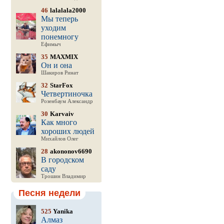
46
lalalala2000
Мы теперь
уходим
понемногу
Ефимыч
35
MAXMIX
Он и она
Шакиров Ринат
32
StarFox
Четвертиночка
Розенбаум Александр
30
Karvaiv
Как много
хороших людей
Михайлов Олег
28
akononov6690
В городском
саду
Трошин Владимир
Песня недели
525
Yanika
Алмаз