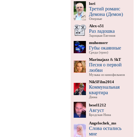
lori
Третий романс
Демона (Демон)
Оперные
Alex-s51
Раз ладошка
Зарицкая Евгения
muhomorr
Губы окаянные
Среда (трио)
Marinajazz
&
SkT
Песня о первой
любви
Музыка из кинофильмов
NikSFilm2014
Коммунальная
квартира
Дюна
besel1212
Август
Бродская Нина
Angelochek_ms
Слова остались
мне