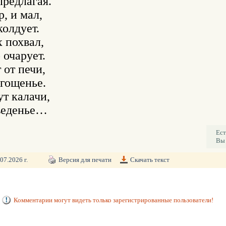
редлагая.

, и мал,

олдует.

 похвал,

очарует.

 от печи,

гощенье.

т калачи,

бъеденье…
Ест
Вы 
07.2026 г.
Версия для печати
Скачать текст
Комментарии могут видеть только зарегистрированные пользователи!