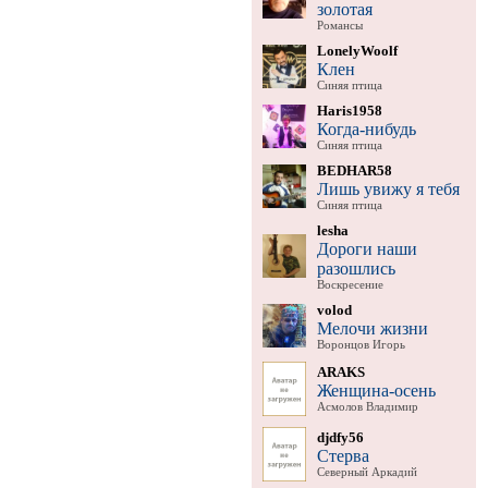
золотая
Романсы
LonelyWoolf
Клен
Синяя птица
Haris1958
Когда-нибудь
Синяя птица
BEDHAR58
Лишь увижу я тебя
Синяя птица
lesha
Дороги наши
разошлись
Воскресение
volod
Мелочи жизни
Воронцов Игорь
ARAKS
Женщина-осень
Асмолов Владимир
djdfy56
Стерва
Северный Аркадий