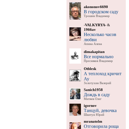
akononov6690
В городском саду
Трошин Владимир
-VALKYRYA-
&
1966av
Несколько часов
любви
Апина Алена
dimakapitan
Все нормально
Пресняков Владимир
Otblesk
А теплоход кричит
Ау
Золотухин Валерий
Sanich1958
Дождь в саду
Митяев Олег
igornov
Танцуй, девочка
Шкитун Юрий
mranatolm
Отговорила роща