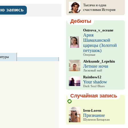
Тысяча и одна
счастливая История
Дебюты
Ostrova_v_oceane
Ария
Шамаханской
царицы (Золотой
петушок)
Оперные
титуры
Aleksandr_Lepehin
Летние ночи
Ласковый май
Rainbow12
Your shadow
Dark Soul Blues
Случайная запись
Iren-Loren
Признание
Шукенов Батырхан