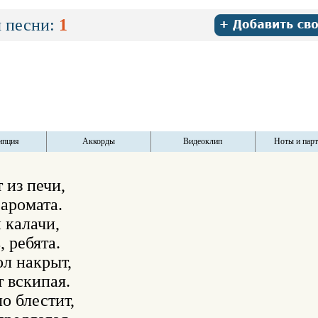
 песни:
1
ипция
Аккорды
Видеоклип
Ноты и пар
из печи,

аромата.

 калачи,

 ребята.

л накрыт,

 вскипая.

о блестит,
