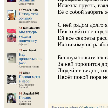
окаянные
Исчезла грусть, взяла
Среда (трио)
67
vas707356
Её с собой забрать 
Назову тебя
облаком
Быков Вячеслав
С ней рядом долго я 
53
lalalala2000
Никто уйти не подгон
Мы теперь
уходим
Ей все секреты расс
понемногу
Их никому не разболт
Ефимыч
37
marinka9
Над
Бесшумно катится во
пропастью во
За ней торопится дру
ржи
Аллегрова Ирина
Людей не видно, тиш
36
alsar
Несёт покой пора ноч
Позови меня
в небо
Кемеровский
Евгений
36
Angela1968
Поздно
Бужинская
Екатерина
Текст песни добавил(а)
Aleksantin
03.06.2