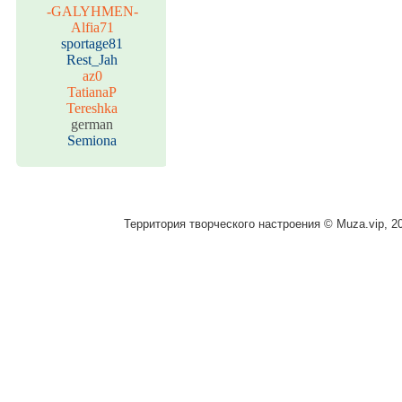
-GALYHMEN-
Alfia71
sportage81
Rest_Jah
az0
TatianaP
Tereshka
german
Semiona
Территория творческого настроения © Muza.vip, 2