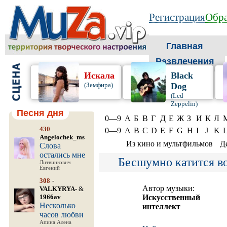
Регистрация
Обра
Главная
Развлечения
Искала
Black
(Земфира)
Dog
(Led
Zeppelin)
Песня дня
0—9
А
Б
В
Г
Д
Е
Ж
З
И
К
Л
430
0—9
A
B
C
D
E
F
G
H
I
J
K
Angelochek_ms
Из кино и мультфильмов
Д
Слова
остались мне
Бесшумно катится в
Литвинкович
Евгений
308
-
Автор музыки:
VALKYRYA-
&
1966av
Искусственный
Несколько
интеллект
часов любви
Апина Алена