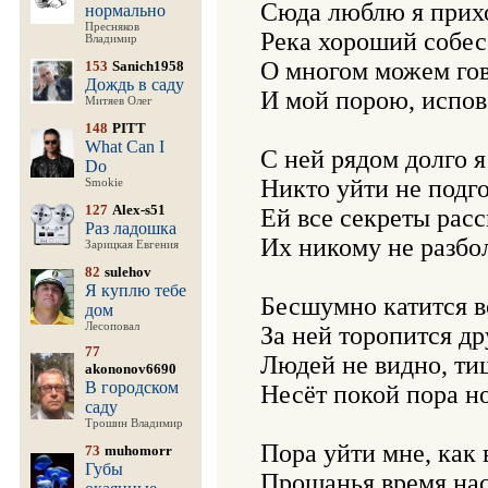
Сюда люблю я прихо
нормально
Пресняков
Река хороший собесе
Владимир
О многом можем гов
153
Sanich1958
Дождь в саду
И мой порою, испове
Митяев Олег
148
PITT
What Can I
С ней рядом долго я 
Do
Никто уйти не подгон
Smokie
127
Alex-s51
Ей все секреты расс
Раз ладошка
Их никому не разболт
Зарицкая Евгения
82
sulehov
Я куплю тебе
Бесшумно катится во
дом
Лесоповал
За ней торопится дру
77
Людей не видно, тиш
akononov6690
В городском
Несёт покой пора но
саду
Трошин Владимир
Пора уйти мне, как в
73
muhomorr
Губы
Прощанья время наст