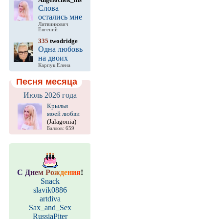
Слова
остались мне
Литвинкович
Евгений
335
twodridge
Одна любовь
на двоих
Карпук Елена
Песня месяца
Июль 2026 года
Крылья
моей любви
(Jalagonia)
Баллов: 659
С
Д
н
е
м
Р
о
ж
д
е
н
и
я
!
Snack
slavik0886
artdiva
Sax_and_Sex
RussiaPiter