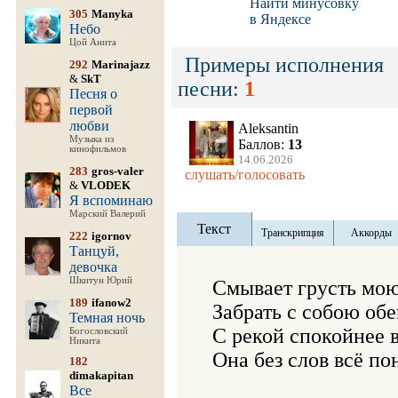
Найти минусовку
305
Manyka
в Яндексе
Небо
Цой Анита
Примеры исполнения
292
Marinajazz
&
SkT
песни:
1
Песня о
первой
любви
Aleksantin
Музыка из
Баллов:
13
кинофильмов
14.06.2026
283
gros-valer
слушать/голосовать
&
VLODEK
Я вспоминаю
Марский Валерий
Текст
Транскрипция
Аккорды
222
igornov
Танцуй,
девочка
Шкитун Юрий
Смывает грусть мою 
189
ifanow2
Забрать с собою обещ
Темная ночь
С рекой спокойнее вс
Богословский
Никита
Она без слов всё пон
182
dimakapitan
Все