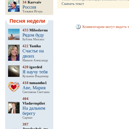
34
Karvaiv
Скачать текст
Россия
Тальков Игорь
Песня недели
Комментарии могут видеть т
455
Miloslavna
Рядом буду
Бублик Михаил
422
Yanika
Счастье на
двоих
Иванов Александр
420
igorded
Я научу тебя
Кузьмин Владимир
418
tumantho1
Аве, Мария
Светикова Светлана
404
Vladavtopilot
На дальнем
берегу
Сармат
397
Angelochek_ms