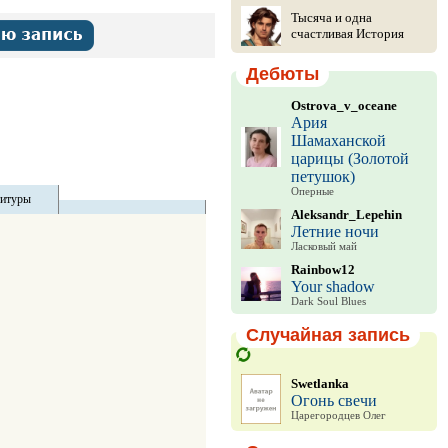
Тысяча и одна
счастливая История
Дебюты
Ostrova_v_oceane
Ария
Шамаханской
царицы (Золотой
петушок)
Оперные
титуры
Aleksandr_Lepehin
Летние ночи
Ласковый май
Rainbow12
Your shadow
Dark Soul Blues
Случайная запись
Swetlanka
Огонь свечи
Царегородцев Олег