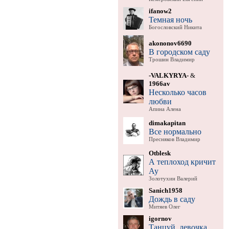
ifanow2
Темная ночь
Богословский Никита
akononov6690
В городском саду
Трошин Владимир
-VALKYRYA-
&
1966av
Несколько часов
любви
Апина Алена
dimakapitan
Все нормально
Пресняков Владимир
Otblesk
А теплоход кричит
Ау
Золотухин Валерий
Sanich1958
Дождь в саду
Митяев Олег
igornov
Танцуй, девочка