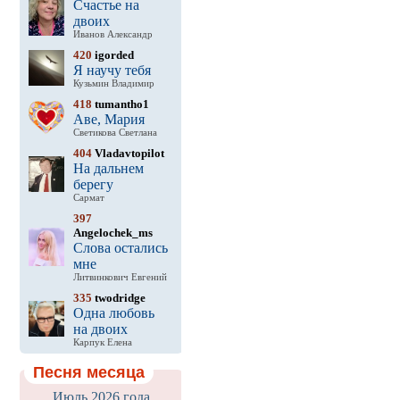
Счастье на
двоих
Иванов Александр
420
igorded
Я научу тебя
Кузьмин Владимир
418
tumantho1
Аве, Мария
Светикова Светлана
404
Vladavtopilot
На дальнем
берегу
Сармат
397
Angelochek_ms
Слова остались
мне
Литвинкович Евгений
335
twodridge
Одна любовь
на двоих
Карпук Елена
Песня месяца
Июль 2026 года