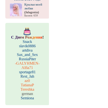
Крылья моей
любви
(Jalagonia)
Баллов: 659
С
Д
н
е
м
Р
о
ж
д
е
н
и
я
!
Snack
slavik0886
artdiva
Sax_and_Sex
RussiaPiter
-GALYHMEN-
Alfia71
sportage81
Rest_Jah
az0
TatianaP
Tereshka
german
Semiona