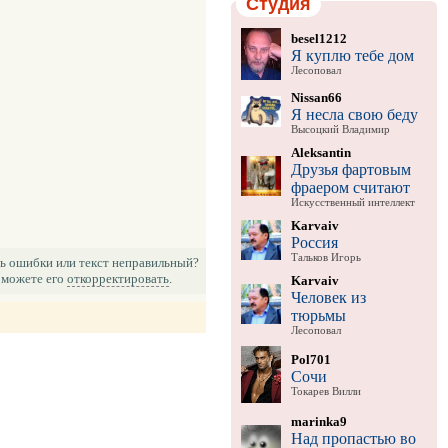
Студия
besel1212
Я куплю тебе дом
Лесоповал
Nissan66
Я несла свою беду
Высоцкий Владимир
Aleksantin
Друзья фартовым
фраером считают
Искусственный интеллект
Karvaiv
Россия
Тальков Игорь
ь ошибки или текст неправильный?
можете его
откорректировать
.
Karvaiv
Человек из
тюрьмы
Лесоповал
Pol701
Сочи
Токарев Вилли
marinka9
Над пропастью во