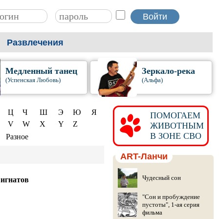
Развлечения
Медленный танец
Зеркало-река
(Успенская Любовь)
(Альфа)
Ц
Ч
Ш
Э
Ю
Я
ПОМОГАЕМ
V
W
X
Y
Z
ЖИВОТНЫМ
В ЗОНЕ СВО
Разное
ART-Ланчи
Чудесный сон
 игнатов
"Сон и пробуждение
пустоты", 1-ая серия
фильма