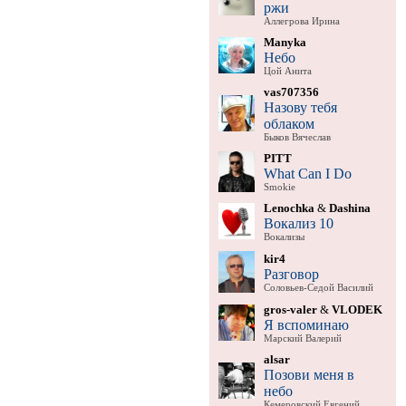
ржи
Аллегрова Ирина
Manyka
Небо
Цой Анита
vas707356
Назову тебя
облаком
Быков Вячеслав
PITT
What Can I Do
Smokie
Lenochka
&
Dashina
Вокализ 10
Вокализы
kir4
Разговор
Соловьев-Седой Василий
gros-valer
&
VLODEK
Я вспоминаю
Марский Валерий
alsar
Позови меня в
небо
Кемеровский Евгений