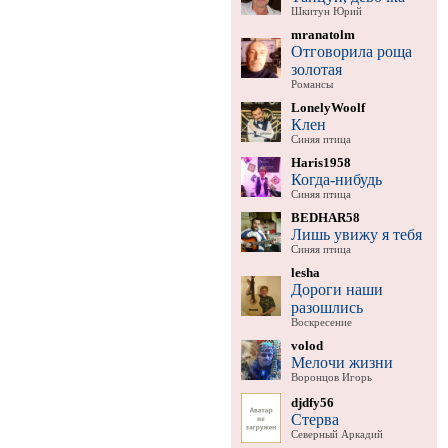
Шкитун Юрий
mranatolm
Отговорила роща
золотая
Романсы
LonelyWoolf
Клен
Синяя птица
Haris1958
Когда-нибудь
Синяя птица
BEDHAR58
Лишь увижу я тебя
Синяя птица
lesha
Дороги наши
разошлись
Воскресение
volod
Мелочи жизни
Воронцов Игорь
djdfy56
Стерва
Северный Аркадий