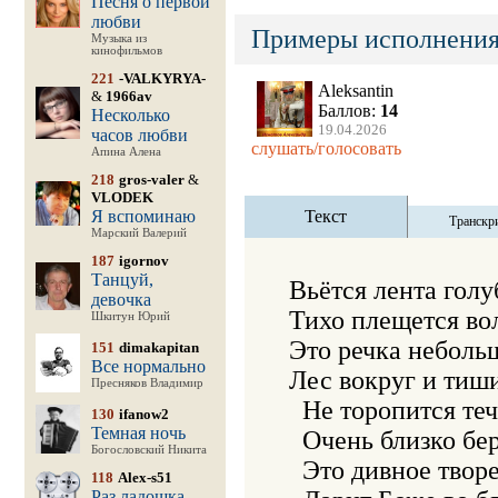
Песня о первой
любви
Примеры исполнения
Музыка из
кинофильмов
221
-VALKYRYA-
Aleksantin
&
1966av
Баллов:
14
Несколько
19.04.2026
часов любви
слушать/голосовать
Апина Алена
218
gros-valer
&
VLODEK
Я вспоминаю
Текст
Транскр
Марский Валерий
187
igornov
Танцуй,
Вьётся лента голуб
девочка
Тихо плещется вол
Шкитун Юрий
Это речка небольш
151
dimakapitan
Все нормально
Лес вокруг и тиши
Пресняков Владимир
  Не торопится теч
130
ifanow2
Темная ночь
  Очень близко бер
Богословский Никита
  Это дивное творе
118
Alex-s51
Раз ладошка