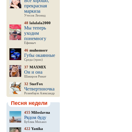
Все хорошо,
прекрасная
маркиза
Утесов Леонид
48
lalalala2000
Мы теперь
уходим
понемногу
Ефимыч
46
muhomorr
Губы окаянные
Среда (трио)
37
MAXMIX
Он и она
Шакиров Ринат
32
StarFox
Четвертиночка
Розенбаум Александр
Песня недели
455
Miloslavna
Рядом буду
Бублик Михаил
422
Yanika