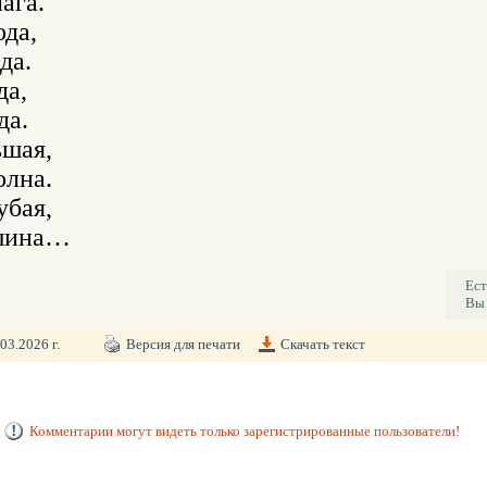
ага.

да,

а.

а,

а.

шая,

лна.

бая,

Ест
Вы 
03.2026 г.
Версия для печати
Скачать текст
Комментарии могут видеть только зарегистрированные пользователи!