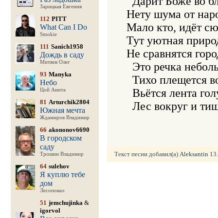
  Дарит Боже во бл
Зарицкая Евгения
Нету шума от наро
112
PITT
Мало кто, идёт сюд
What Can I Do
Smokie
Тут уютная природ
111
Sanich1958
Не сравнятся город
Дождь в саду
Митяев Олег
  Это речка неболь
93
Manyka
  Тихо плещется во
Небо
  Вьётся лента голу
Цой Анита
81
Arturchik2804
Южная мечта
Ждамиров Владимир
66
akononov6690
В городском
саду
Текст песни добавил(а)
Aleksantin
13.
Трошин Владимир
64
sulehov
Я куплю тебе
дом
Лесоповал
51
jemchujinka
&
igorvol