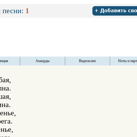
 песни:
1
ипция
Аккорды
Видеоклип
Ноты и пар
ая,

на.

ая,

на.

енье,

ега.

нье,
