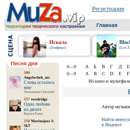
Регистрация
Главная
Искала
Blac
(Земфира)
(Led Z
Песня дня
0—9
А
Б
В
Г
Д
Е
399
0—9
A
B
C
D
E
F
Angelochek_ms
Из кино и мультфил
Слова остались
мне
Литвинкович Евгений
357
twodridge
Одна любовь
Автор музык
на двоих
Карпук Елена
Найти минусо
250
Marinajazz
&
в Яндексе
SkT