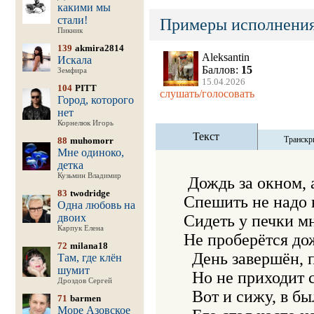
какими мы
стали!
Примеры исполнения
Пикник
139
akmira2814
Aleksantin
Искала
Баллов:
15
Земфира
15.04.2026
104
PITT
слушать/голосовать
Город, которого
нет
Корнелюк Игорь
Текст
Транскр
88
muhomorr
Мне одиноко,
детка
Кузьмин Владимир
 Дождь за окном, 
83
twodridge
Спешить не надо н
Одна любовь на
двоих
Сидеть у печки мн
Карпук Елена
Не проберётся дож
72
milana18
  День завершён, п
Там, где клён
шумит
  Но не приходит с
Дроздов Сергей
  Вот и сижу, в бы
71
barmen
Море Азовское