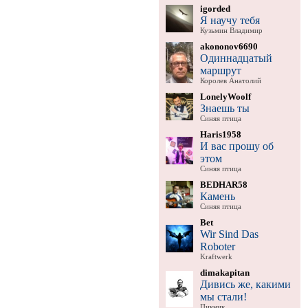
igorded
Я научу тебя
Кузьмин Владимир
akononov6690
Одиннадцатый
маршрут
Королев Анатолий
LonelyWoolf
Знаешь ты
Синяя птица
Haris1958
И вас прошу об
этом
Синяя птица
BEDHAR58
Камень
Синяя птица
Bet
Wir Sind Das
Roboter
Kraftwerk
dimakapitan
Дивись же, какими
мы стали!
Пикник