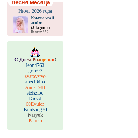
Песня месяца
Июль 2026 года
Крылья моей
любви
(Jalagonia)
Баллов: 659
С
Д
н
е
м
Р
о
ж
д
е
н
и
я
!
leon4763
grim97
svatovstvo
anechkina
Anna1981
stelszipo
Drozd
60Evulez
BibiKing70
ivasyuk
Painka