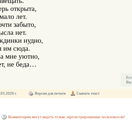
авещать.

рь открыта,

ало лет.

очти забыто,

сла нет.

ждинки нудно,

 им сюда.

а мне уютно,

Ест
Вы 
03.2026 г.
Версия для печати
Скачать текст
Комментарии могут видеть только зарегистрированные пользователи!