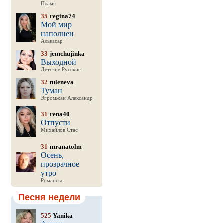
Пламя
35
regina74
Мой мир
наполнен
Алькасар
33
jemchujinka
Выходной
Детские Русские
32
tuleneva
Туман
Эгромжан Александр
31
rena40
Отпусти
Михайлов Стас
31
mranatolm
Осень,
прозрачное
утро
Романсы
Песня недели
525
Yanika