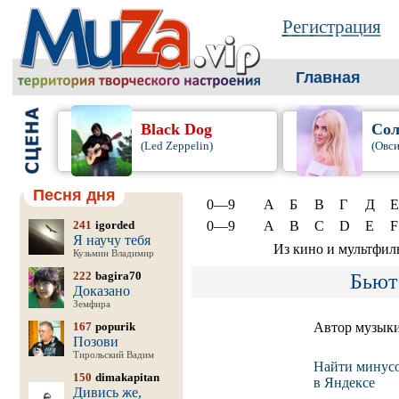
Регистрация
Главная
Black Dog
Сол
(Led Zeppelin)
(Овси
Песня дня
0—9
А
Б
В
Г
Д
Е
241
igorded
0—9
A
B
C
D
E
F
Я научу тебя
Из кино и мультфил
Кузьмин Владимир
222
bagira70
Бьют
Доказано
Земфира
167
popurik
Автор музык
Позови
Тирольский Вадим
Найти минус
150
dimakapitan
в Яндексе
Дивись же,