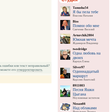
Tanusha54
Я бы пела тебе
Власова Наталия
Biss
Помни обо мне
Савченко Василий
Arturchik2804
Южная мечта
Ждамиров Владимир
twodridge
Одна любовь на
двоих
Карпук Елена
ь ошибки или текст неправильный?
Silver97
можете его
откорректировать
.
Одиннадцатый
маршрут
Королев Анатолий
8911083
Песня Яшки
Цыгана
Неуловимые мстители
Nissan66
Над облаками
Ярмольник Леонид