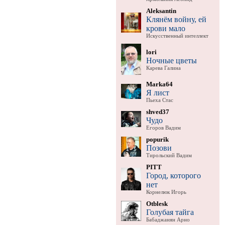
Aleksantin
Клянём войну, ей
крови мало
Искусственный интеллект
lori
Ночные цветы
Карева Галина
Marka64
Я лист
Пьеха Стас
shved37
Чудо
Егоров Вадим
popurik
Позови
Тирольский Вадим
PITT
Город, которого
нет
Корнелюк Игорь
Otblesk
Голубая тайга
Бабаджанян Арно