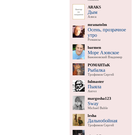
ARAKS
Дым
Алиса
mranatolm
Осень, прозрачное
утро
Романсы
barmen
Море Азовское
Бажиновский Владимир
POMAHTuK
Рыбалка
Трофимов Сергей
fulmaster
Пыяла
Аигел
margosha123
Sway
Michael Buble
lesha
Дальнобойная
Трофимов Сергей