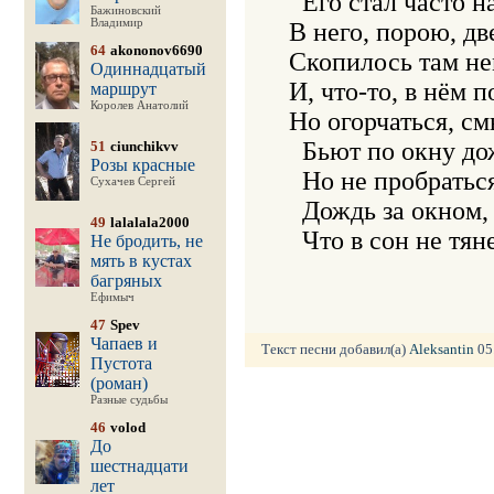
  Его стал часто н
Бажиновский
Владимир
В него, порою, две
64
akononov6690
Скопилось там нем
Одиннадцатый
И, что-то, в нём п
маршрут
Королев Анатолий
Но огорчаться, смы
  Бьют по окну до
51
ciunchikvv
Розы красные
  Но не пробраться
Сухачев Сергей
  Дождь за окном, 
49
lalalala2000
Не бродить, не
мять в кустах
багряных
Ефимыч
47
Spev
Чапаев и
Текст песни добавил(а)
Aleksantin
05.
Пустота
(роман)
Разные судьбы
46
volod
До
шестнадцати
лет