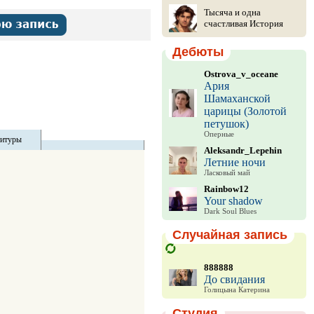
Тысяча и одна
счастливая История
Дебюты
Ostrova_v_oceane
Ария
Шамаханской
царицы (Золотой
петушок)
Оперные
титуры
Aleksandr_Lepehin
Летние ночи
Ласковый май
Rainbow12
Your shadow
Dark Soul Blues
Случайная запись
888888
До свидания
Голицына Катерина
Студия