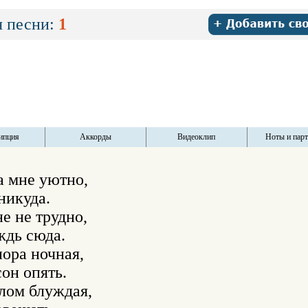
 песни:
1
ипция
Аккорды
Видеоклип
Ноты и пар
а мне уютно,

икуда.

е не трудно,

дь сюда.

ора ночная,

он опять.

лом блуждая,
