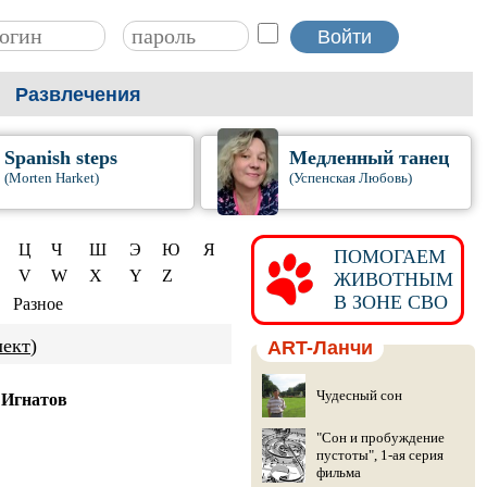
Развлечения
Spanish steps
Медленный танец
(Morten Harket)
(Успенская Любовь)
Ц
Ч
Ш
Э
Ю
Я
ПОМОГАЕМ
V
W
X
Y
Z
ЖИВОТНЫМ
В ЗОНЕ СВО
Разное
лект
)
ART-Ланчи
Чудесный сон
 Игнатов
"Сон и пробуждение
пустоты", 1-ая серия
фильма