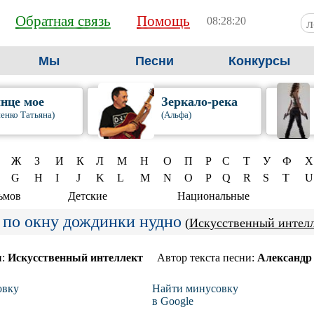
Обратная связь
Помощь
08:28:21
Мы
Песни
Конкурсы
нце мое
Зеркало-река
енко Татьяна)
(Альфа)
Ж
З
И
К
Л
М
Н
О
П
Р
С
Т
У
Ф
Х
G
H
I
J
K
L
M
N
O
P
Q
R
S
T
U
ьмов
Детские
Национальные
 по окну дождинки нудно
(
Искусственный интел
и:
Искусственный интеллект
Автор текста песни:
Александр
овку
Найти минусовку
в Google