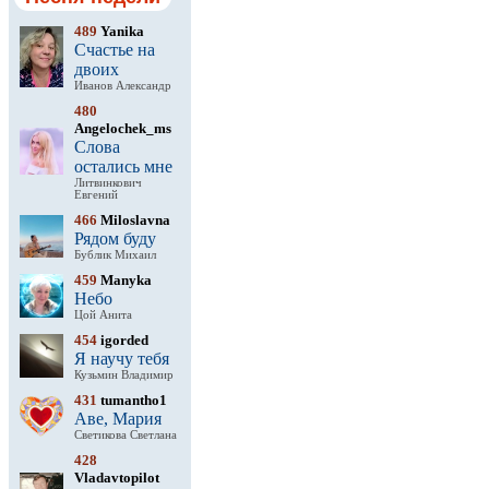
489
Yanika
Счастье на
двоих
Иванов Александр
480
Angelochek_ms
Слова
остались мне
Литвинкович
Евгений
466
Miloslavna
Рядом буду
Бублик Михаил
459
Manyka
Небо
Цой Анита
454
igorded
Я научу тебя
Кузьмин Владимир
431
tumantho1
Аве, Мария
Светикова Светлана
428
Vladavtopilot