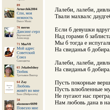
89
Лалеби, лалеби, дивли
Arturchik2804
Спи, моя
Твали махвалс даудге
нежность
Dance Music
76
merus
Если б девушки вдруг
Дансинг-герл
Над горами б заблист
Вертинский
Александр
Мы б тогда е испугал
71
MusV0
Мой адрес
На свиданья б добира
Советский
Союз
Самоцветы
Лалеби, лалеби, дивли
65
Jekabolshoy
На свиданья б добира
Тюбик
Третьяков Виктор
Пусть покорные верш
64
Zay
Любовь
Пусть влюбленные му
живёт во мне
Не пугают нас прегра
Suno (Нейросеть)
58
Нам любовь дана в на
akononov6690
Повезло мне