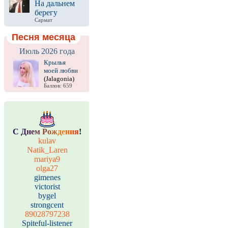
На дальнем
берегу
Сармат
Песня месяца
Июль 2026 года
Крылья
моей любви
(Jalagonia)
Баллов: 659
С
Д
н
е
м
Р
о
ж
д
е
н
и
я
!
kulav
Natik_Laren
mariya9
olga27
gimenes
victorist
bygel
strongcent
89028797238
Spiteful-listener