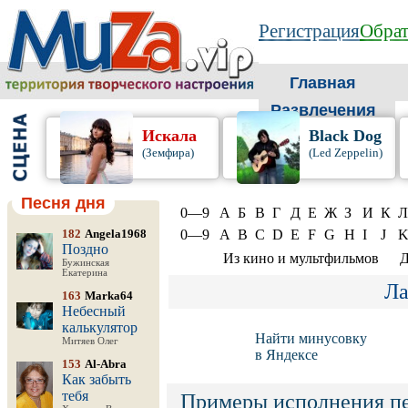
Регистрация
Обрат
Главная
Развлечения
Искала
Black Dog
(Земфира)
(Led Zeppelin)
Песня дня
0—9
А
Б
В
Г
Д
Е
Ж
З
И
К
Л
182
Angela1968
0—9
A
B
C
D
E
F
G
H
I
J
Поздно
Из кино и мультфильмов
Д
Бужинская
Екатерина
Ла
163
Marka64
Небесный
калькулятор
Найти минусовку
Митяев Олег
в Яндексе
153
Al-Abra
Как забыть
тебя
Примеры исполнения п