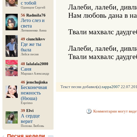
с тобой
Лалеби, лалеби, дивли
Одинцов Сергей
Нам любовь дана в на
56
Radmila76
Лето слез и
света
Твали махвалс даудге
Литвиненко Анна
49
ciunchikvv
Где же ты
Лалеби, лалеби, дивли
была
Лейся песня
48
lalalala2000
Саня
Маршал Александр
46
jemchujinka
Текст песни добавил(а)
zappa2007
22.07.201
Бесконечная
нежность
(Нюша)
Esprimo
39
Elvi
Комментарии могут видет
А сердце
верит
Попова Любовь
Песня недели