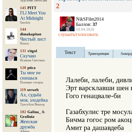
Хурсенко Вячеслав
2
145
PITT
I'Ll Meet You
At Midnight
NikSFilm2014
Smokie
Баллов:
37
144
10.04.2026
dimakapitan
слушать/голосовать
Чистый лист
Нэнси
131
vitgol
Текст
Транскрипция
Аккорд
Скучаю
Исакова Светлана
120
ptica
Ты мне не
снишься
Лалеби, лалеби, дивли
Поющие гитары
Эрт варсклавши шен 
119
serweb
Гого генацвале-би

Ах, судьба
моя, злодейка
Трегубов Виктор
Газабхулис тре мосула
102
Galina_
&
Grafinia
Бичма гогос ром акоц
Женская
Амит ра дашавдеба

дружба
Афина