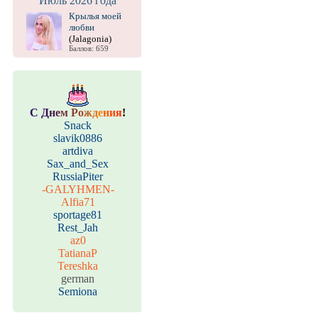
Июль 2026 года
Крылья моей
любви
(Jalagonia)
Баллов: 659
С
Д
н
е
м
Р
о
ж
д
е
н
и
я
!
Snack
slavik0886
artdiva
Sax_and_Sex
RussiaPiter
-GALYHMEN-
Alfia71
sportage81
Rest_Jah
az0
TatianaP
Tereshka
german
Semiona