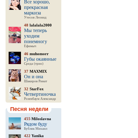
Все хорошо,
прекрасная
маркиза
Утесов Леонид
48
lalalala2000
Мы теперь
уходим
понемногу
Ефимыч
46
muhomorr
Губы окаянные
Среда (трио)
37
MAXMIX
Он и она
Шакиров Ринат
32
StarFox
Четвертиночка
Розенбаум Александр
Песня недели
455
Miloslavna
Рядом буду
Бублик Михаил
422
Yanika