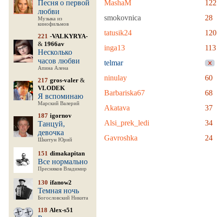
Песня о первой
MashaM
122
любви
smokovnica
28
Музыка из
кинофильмов
tatusik24
120
221
-VALKYRYA-
&
1966av
inga13
113
Несколько
часов любви
telmar
Апина Алена
ninulay
60
217
gros-valer
&
VLODEK
Barbariska67
68
Я вспоминаю
Марский Валерий
Akatava
37
187
igornov
Alsi_prek_ledi
34
Танцуй,
девочка
Gavroshka
24
Шкитун Юрий
151
dimakapitan
Все нормально
Пресняков Владимир
130
ifanow2
Темная ночь
Богословский Никита
118
Alex-s51