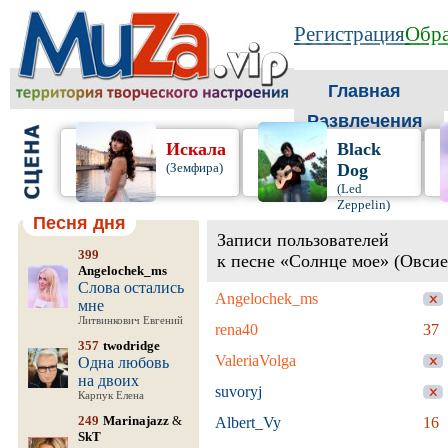
Регистрация
Обра
Главная
Развлечения
Искала
Black
(Земфира)
Dog
(Led
Zeppelin)
Песня дня
Записи пользователей
399
к песне «Солнце мое» (Овсие
Angelochek_ms
Слова остались
Angelochek_ms
мне
Литвинкович Евгений
rena40
37
357
twodridge
ValeriaVolga
Одна любовь
на двоих
suvoryj
Карпук Елена
249
Marinajazz
&
Albert_Vy
16
SkT