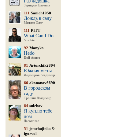
Раз ладошка
Зарицкая Евгения
111
Sanich1958
Дождь в саду
Митяев Олег
111
PITT
What Can I Do
Smokie
92
Manyka
Небо
Цой Анита
81
Arturchik2804
Южная мечта
Ждамиров Владимир
66
akononov6690
В городском
саду
Трошин Владимир
64
sulehov
Я куплю тебе
дом
Лесоповал
51
jemchujinka
&
igorvol