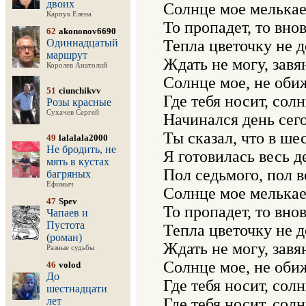
двоих
Солнце мое мелькает
Карпук Елена
То пропадет, то внов
62
akononov6690
Одиннадцатый
Тепла цветочку не до
маршрут
Ждать не могу, завян
Королев Анатолий
Солнце мое, не обиж
51
ciunchikvv
Где тебя носит, солн
Розы красные
Сухачев Сергей
Начинался день сего
Ты сказал, что в ше
49
lalalala2000
Не бродить, не
Я готовилась весь д
мять в кустах
Пол седьмого, пол в
багряных
Ефимыч
Солнце мое мелькает
47
Spev
То пропадет, то внов
Чапаев и
Пустота
Тепла цветочку не до
(роман)
Ждать не могу, завян
Разные судьбы
Солнце мое, не обиж
46
volod
До
Где тебя носит, солн
шестнадцати
лет
Где тебя носит, солн