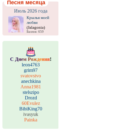
Песня месяца
Июль 2026 года
Крылья моей
любви
(Jalagonia)
Баллов: 659
С
Д
н
е
м
Р
о
ж
д
е
н
и
я
!
leon4763
grim97
svatovstvo
anechkina
Anna1981
stelszipo
Drozd
60Evulez
BibiKing70
ivasyuk
Painka