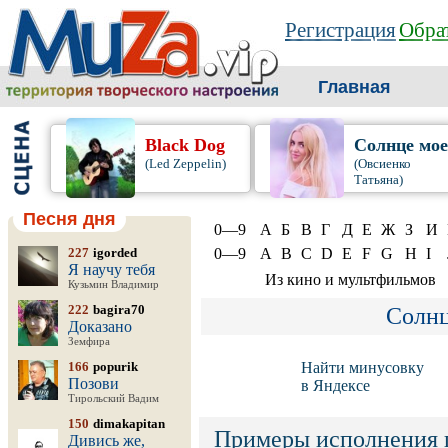
Регистрация
Обрат
Главная
Black Dog
Солнце мо
(Led Zeppelin)
(Овсиенко
Татьяна)
Песня дня
0—9
А
Б
В
Г
Д
Е
Ж
З
И
227
igorded
0—9
A
B
C
D
E
F
G
H
I
Я научу тебя
Из кино и мультфильмов
Кузьмин Владимир
222
bagira70
Солнц
Доказано
Земфира
166
popurik
Найти минусовку
Позови
в Яндексе
Тирольский Вадим
150
dimakapitan
Примеры исполнения 
Дивись же,