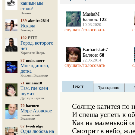
какими мы
стали!
Пикник
MashaM
Баллов:
122
139
akmira2814
10.03.2020
Искала
слушать/голосовать
с
Земфира
102
PITT
Город, которого
нет
Barbariska67
Корнелюк Игорь
Баллов:
68
22.05.2014
87
muhomorr
слушать/голосовать
с
Мне одиноко,
детка
Кузьмин Владимир
71
milana18
Текст
Там, где клён
Транскрипция
шумит
Дроздов Сергей
Солнце катится по н
70
barmen
Море Азовское
И спеша успеть к об
Бажиновский
Владимир
Как на маленькой о
67
twodridge
Смотрит в небо, ждет
Одна любовь на