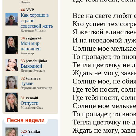
Пламя
44
VYP
Все на свете любят с
Как хорошо в
стране
Кто успеет тех согре
советской жить
Я же твой единствен
Кочетков Михаил
34
regina74
И на неведомой луж
Мой мир
Солнце мое мелькает
наполнен
Алькасар
То пропадет, то внов
33
jemchujinka
Тепла цветочку не до
Выходной
Детские Русские
Ждать не могу, завян
32
tuleneva
Солнце мое, не обиж
Туман
Где тебя носит, солн
Эгромжан Александр
Где тебя носит, солн
31
rena40
Отпусти
Солнце мое мелькает
Михайлов Стас
То пропадет, то внов
Песня недели
Тепла цветочку не до
Ждать не могу, завян
525
Yanika