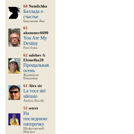
68
Natulichka
Баллада о
счастье
Бакуменко Яна
65
akononov6690
You Are My
Destiny
Paul Anka
62
sulehov
&
Eleno4ka28
Прощальная
осень
Ждамиров
Владимир
61
Alex-sir
La voce del
silensio
Andrea Bocelli
55
setret
На
последнюю
пятерочку
Шуфутинский
Михаил