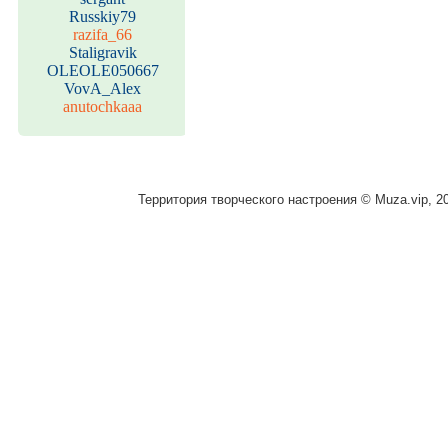
Russkiy79
razifa_66
Staligravik
OLEOLE050667
VovA_Alex
anutochkaaa
Территория творческого настроения © Muza.vip, 2