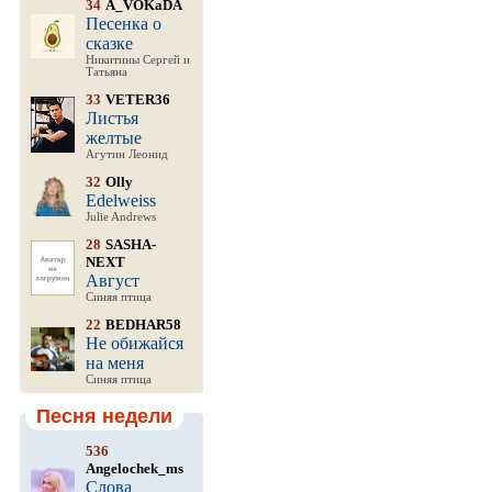
34
A_VOKaDA
Песенка о
сказке
Никитины Сергей и
Татьяна
33
VETER36
Листья
желтые
Агутин Леонид
32
Olly
Edelweiss
Julie Andrews
28
SASHA-
NEXT
Август
Синяя птица
22
BEDHAR58
Не обижайся
на меня
Синяя птица
Песня недели
536
Angelochek_ms
Слова