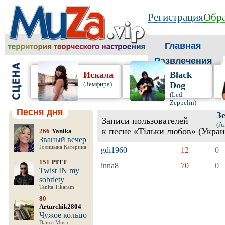
Регистрация
Обра
Главная
Развлечения
Искала
Black
(Земфира)
Dog
(Led
Zeppelin)
Песня дня
З
Записи пользователей
(А
к песне «Тiльки любов» (Укра
266
Yanika
Званый вечер
Голицына Катерина
gdi1960
12
0
151
PITT
inna8
70
0
Twist IN my
sobriety
Tanita Tikaram
80
Arturchik2804
Чужое кольцо
Dance Music