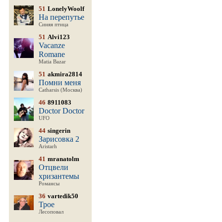
51
LonelyWoolf
На перепутье
Синяя птица
51
Alvi123
Vacanze
Romane
Matia Bazar
51
akmira2814
Помни меня
Catharsis (Москва)
46
8911083
Doctor Doctor
UFO
44
singerin
Зарисовка 2
Aristarh
41
mranatolm
Отцвели
хризантемы
Романсы
36
vartedik50
Трое
Лесоповал