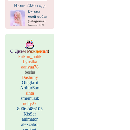
Июль 2026 года
Крылья
моей любви
(Jalagonia)
Баллов: 659
С
Д
н
е
м
Р
о
ж
д
е
н
и
я
!
krikun_natik
Lyusika
aanyaa78
besha
Dashuny
Olegkrot
ArthurSart
sinta
smemuzik
nelly27
89062486105
KisSer
animator
alexzabot
sergant