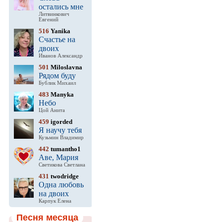
остались мне
Литвинкович
Евгений
516
Yanika
Счастье на
двоих
Иванов Александр
501
Miloslavna
Рядом буду
Бублик Михаил
483
Manyka
Небо
Цой Анита
459
igorded
Я научу тебя
Кузьмин Владимир
442
tumantho1
Аве, Мария
Светикова Светлана
431
twodridge
Одна любовь
на двоих
Карпук Елена
Песня месяца