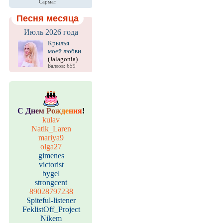
Сармат
Песня месяца
Июль 2026 года
Крылья
моей любви
(Jalagonia)
Баллов: 659
С
Д
н
е
м
Р
о
ж
д
е
н
и
я
!
kulav
Natik_Laren
mariya9
olga27
gimenes
victorist
bygel
strongcent
89028797238
Spiteful-listener
FeklistOff_Project
Nikem