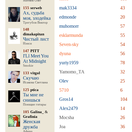
Митяев Олег
mak3334
43
155
serweb
Ах, судьба
edmonde
20
моя, злодейка
Трегубов Виктор
muhomorr
57
148
dimakapitan
esklarmunda
55
Чистый лист
Нэнси
Seven-sky
54
147
PITT
dyuna
56
I'Ll Meet You
At Midnight
yuriy1959
78
Smokie
Yamomo_TA
32
133
vitgol
Скучаю
Olev
25
Исакова Светлана
125
ptica
5710
6
Ты мне не
Gros14
104
снишься
Поющие гитары
Alex2479
14
105
Galina_
&
Grafinia
Mocsha
26
Женская
Joa
36
дружба
Афина