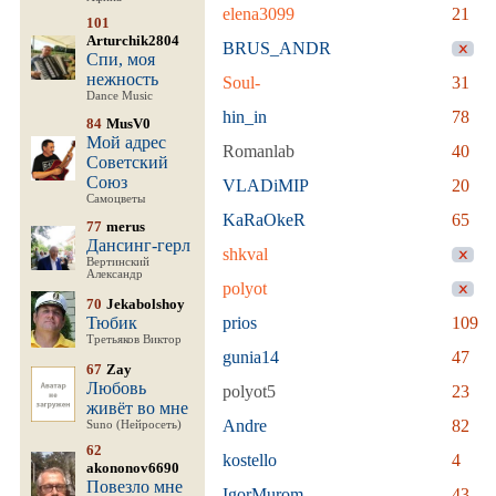
elena3099
21
101
Arturchik2804
BRUS_ANDR
Спи, моя
нежность
Soul-
31
Dance Music
hin_in
78
84
MusV0
Мой адрес
Romanlab
40
Советский
Союз
VLADiMIP
20
Самоцветы
KaRaOkeR
65
77
merus
Дансинг-герл
shkval
Вертинский
Александр
polyot
70
Jekabolshoy
Тюбик
prios
109
Третьяков Виктор
gunia14
47
67
Zay
Любовь
polyot5
23
живёт во мне
Andre
82
Suno (Нейросеть)
62
kostello
4
akononov6690
Повезло мне
IgorMurom
43