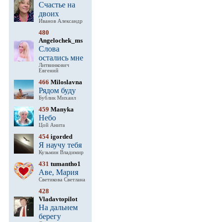
Счастье на
двоих
Иванов Александр
480
Angelochek_ms
Слова
остались мне
Литвинкович
Евгений
466
Miloslavna
Рядом буду
Бублик Михаил
459
Manyka
Небо
Цой Анита
454
igorded
Я научу тебя
Кузьмин Владимир
431
tumantho1
Аве, Мария
Светикова Светлана
428
Vladavtopilot
На дальнем
берегу