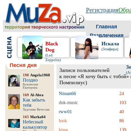
Регистрация
Обра
Главная
Развлечения
Black
Искала
Dog
(Земфира)
(Led
Zeppelin)
Песня дня
З
Записи пользователей
(А
198
Angela1968
к песне «Я хочу быть с тобой»
Поздно
Помпилиус)
Бужинская
Екатерина
Nissan66
24
169
Al-Abra
Как забыть
dnk-music
103
тебя
Хурсенко Вячеслав
rww01
40
165
Marka64
look
86
Небесный
калькулятор
kissa
139