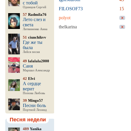
с тобой
Одинцов Сергей
FILOSOF73
15
57
Radmila76
polyot
Лето слез и
света
thelkarina
Литвиненко Анна
51
ciunchikvv
Где же ты
была
Лейся песня
49
lalalala2000
Саня
Маршал Александр
42
Elvi
А сердце
верит
Попова Любовь
39
Mingo57
Песни боль
Портной Леонид
Песня недели
489
Yanika