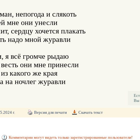
ман, непогода и слякоть

й мне они унесли

ит, сердцу хочется плакать

ть надо мной журавли

, я всё громче рыдаю

весть они мне принесли

из какого же края

Ест
Вы 
5.2024 г.
Версия для печати
Скачать текст
Комментарии могут видеть только зарегистрированные пользователи!