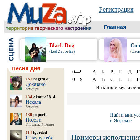
Регистрация
Главная
Black Dog
Сол
(Led Zeppelin)
(Овси
Песня дня
0—9
А
Б
В
Г
Д
Е
151
bagira70
0—9
A
B
C
D
E
F
Доказано
Из кино и мультфил
Земфира
134
akmira2814
Искала
Земфира
130
popurik
Найти минус
Позови
в Яндексе
Тирольский Вадим
114
igorded
Примеры исполнения
Я научу тебя