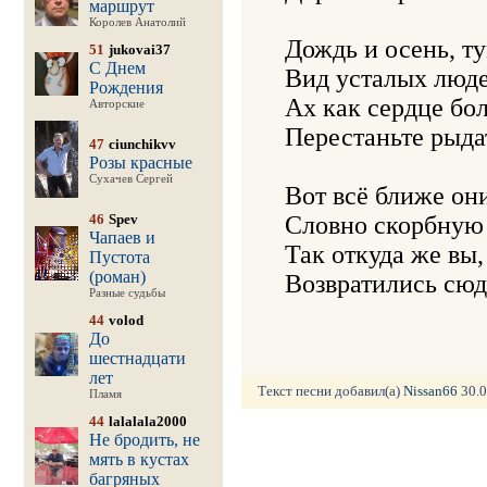
маршрут
Королев Анатолий
Дождь и осень, ту
51
jukovai37
С Днем
Вид усталых люде
Рождения
Ах как сердце бол
Авторские
Перестаньте рыда
47
ciunchikvv
Розы красные
Сухачев Сергей
Вот всё ближе они
46
Spev
Словно скорбную 
Чапаев и
Так откуда же вы, 
Пустота
(роман)
Разные судьбы
44
volod
До
шестнадцати
лет
Текст песни добавил(а)
Nissan66
30.0
Пламя
44
lalalala2000
Не бродить, не
мять в кустах
багряных