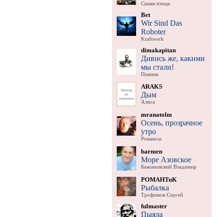
Синяя птица
Bet
Wir Sind Das
Roboter
Kraftwerk
dimakapitan
Дивись же, какими
мы стали!
Пикник
ARAKS
Дым
Алиса
mranatolm
Осень, прозрачное
утро
Романсы
barmen
Море Азовское
Бажиновский Владимир
POMAHTuK
Рыбалка
Трофимов Сергей
fulmaster
Пыяла