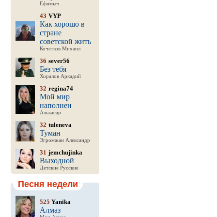
Ефимыч
43
VYP
Как хорошо в
стране
советской жить
Кочетков Михаил
36
sever56
Без тебя
Хоралов Аркадий
32
regina74
Мой мир
наполнен
Алькасар
32
tuleneva
Туман
Эгромжан Александр
31
jemchujinka
Выходной
Детские Русские
Песня недели
525
Yanika
Алмаз