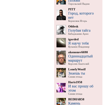
Позови
Тирольский Вадим
PITT
Город, которого
нет
Корнелюк Игорь
Otblesk
Голубая тайга
Бабаджанян Арно
igorded
Я научу тебя
Кузьмин Владимир
akononov6690
Одиннадцатый
маршрут
Королев Анатолий
LonelyWoolf
Знаешь ты
Синяя птица
Haris1958
И вас прошу об
этом
Синяя птица
BEDHAR58
Камень