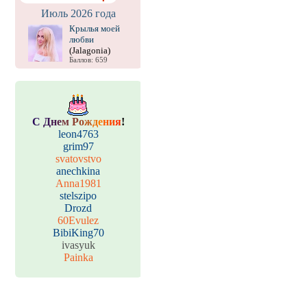
Июль 2026 года
Крылья моей
любви
(Jalagonia)
Баллов: 659
С
Д
н
е
м
Р
о
ж
д
е
н
и
я
!
leon4763
grim97
svatovstvo
anechkina
Anna1981
stelszipo
Drozd
60Evulez
BibiKing70
ivasyuk
Painka