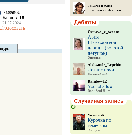
Тысяча и одна
счастливая История
Nissan66
Баллов:
18
Дебюты
21.07.2024
/голосовать
Ostrova_v_oceane
Ария
Шамаханской
царицы (Золотой
титуры
петушок)
Оперные
Aleksandr_Lepehin
Летние ночи
Ласковый май
Rainbow12
Your shadow
Dark Soul Blues
Случайная запись
Vovan-56
Курочка по
семечкам
Экспресс