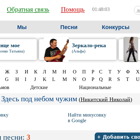
Обратная связь
Помощь
01:48:04
Мы
Песни
Конкурсы
нце мое
Зеркало-река
енко Татьяна)
(Альфа)
Ж
З
И
К
Л
М
Н
О
П
Р
С
Т
У
Ф
Х
G
H
I
J
K
L
M
N
O
P
Q
R
S
T
U
ьмов
Детские
Национальные
Здесь под небом чужим
(
Никитский Николай
)
овку
Найти минусовку
в Google
 песни:
3