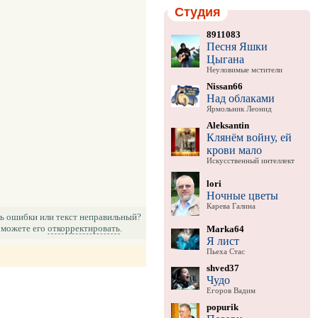
Студия
8911083
Песня Яшки
Цыгана
Неуловимые мстители
Nissan66
Над облаками
Ярмольник Леонид
Aleksantin
Клянём войну, ей
крови мало
Искусственный интеллект
lori
Ночные цветы
Карева Галина
ь ошибки или текст неправильный?
можете его
откорректировать
.
Marka64
Я лист
Пьеха Стас
shved37
Чудо
Егоров Вадим
popurik