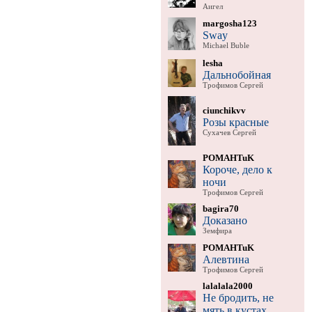
Аигел
margosha123
Sway
Michael Buble
lesha
Дальнобойная
Трофимов Сергей
ciunchikvv
Розы красные
Сухачев Сергей
POMAHTuK
Короче, дело к
ночи
Трофимов Сергей
bagira70
Доказано
Земфира
POMAHTuK
Алевтина
Трофимов Сергей
lalalala2000
Не бродить, не
мять в кустах