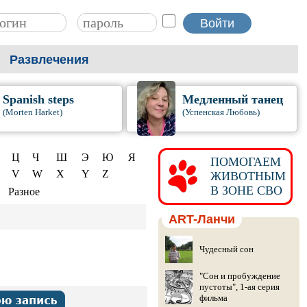
Развлечения
Spanish steps
Медленный танец
(Morten Harket)
(Успенская Любовь)
Ц
Ч
Ш
Э
Ю
Я
ПОМОГАЕМ
V
W
X
Y
Z
ЖИВОТНЫМ
В ЗОНЕ СВО
Разное
ART-Ланчи
Чудесный сон
"Сон и пробуждение
пустоты", 1-ая серия
фильма