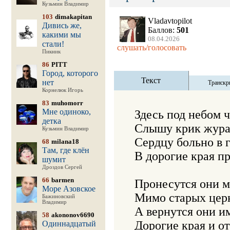
Кузьмин Владимир
103
dimakapitan
Vladavtopilot
Дивись же,
Баллов:
501
какими мы
08.04.2026
стали!
слушать/голосовать
Пикник
86
PITT
Город, которого
Текст
нет
Транскр
Корнелюк Игорь
83
muhomorr
Мне одиноко,
Здесь под небом 
детка
Слышу крик журав
Кузьмин Владимир
Сердцу больно в г
68
milana18
Там, где клён
В дорогие края пр
шумит
Дроздов Сергей
66
barmen
Пронесутся они м
Море Азовское
Мимо старых церк
Бажиновский
Владимир
А вернутся они им
58
akononov6690
Дорогие края и от
Одиннадцатый