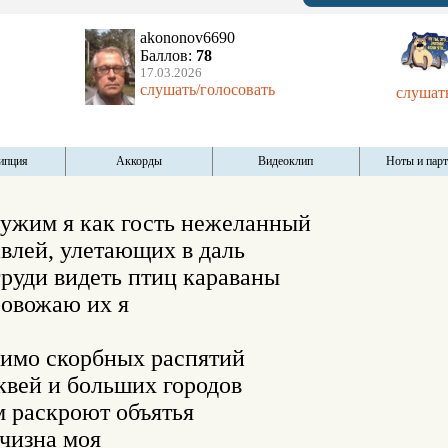
akononov6690
Баллов:
78
17.03.2026
слушать/голосовать
слушать
ипция
Аккорды
Видеоклип
Ноты и пар
чужим я как гость нежеланный

лей, улетающих в даль

руди видеть птиц караваны

овожаю их я

имо скорбных распятий

вей и больших городов

 раскроют объятья

чизна моя
