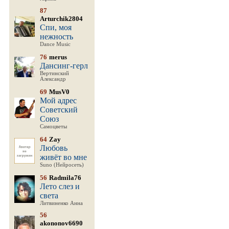
87
Arturchik2804
Спи, моя
нежность
Dance Music
76
merus
Дансинг-герл
Вертинский
Александр
69
MusV0
Мой адрес
Советский
Союз
Самоцветы
64
Zay
Любовь
живёт во мне
Suno (Нейросеть)
56
Radmila76
Лето слез и
света
Литвиненко Анна
56
akononov6690