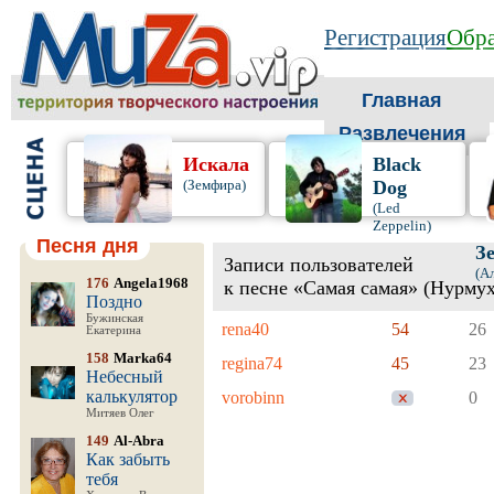
Регистрация
Обра
Главная
Развлечения
Искала
Black
(Земфира)
Dog
(Led
Zeppelin)
Песня дня
З
Записи пользователей
(А
176
Angela1968
к песне «Самая самая» (Нурм
Поздно
Бужинская
rena40
54
26
Екатерина
158
Marka64
regina74
45
23
Небесный
калькулятор
vorobinn
0
Митяев Олег
149
Al-Abra
Как забыть
тебя