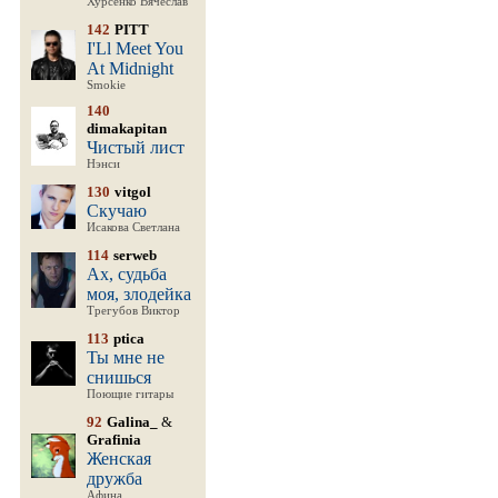
Хурсенко Вячеслав
142
PITT
I'Ll Meet You
At Midnight
Smokie
140
dimakapitan
Чистый лист
Нэнси
130
vitgol
Скучаю
Исакова Светлана
114
serweb
Ах, судьба
моя, злодейка
Трегубов Виктор
113
ptica
Ты мне не
снишься
Поющие гитары
92
Galina_
&
Grafinia
Женская
дружба
Афина