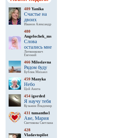
489
Yanika
Счастье на
двоих
Иванов Александр
480
Angelochek_ms
Слова
остались мне
Литвинкович
Евгений
466
Miloslavna
Рядом буду
Бублик Михаил
459
Manyka
Небо
Цой Анита
454
igorded
Я научу тебя
Кузьмин Владимир
431
tumantho1
Аве, Мария
Светикова Светлана
428
Vladavtopilot