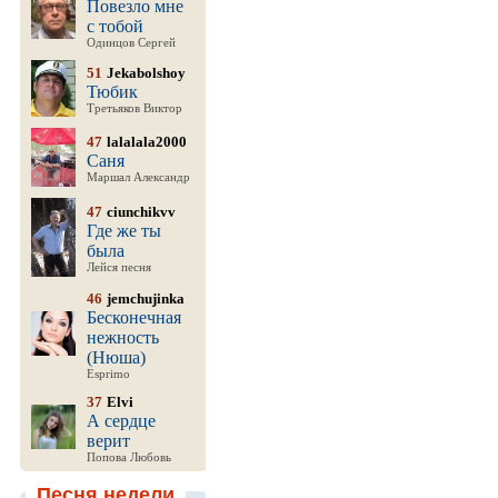
Повезло мне
с тобой
Одинцов Сергей
51
Jekabolshoy
Тюбик
Третьяков Виктор
47
lalalala2000
Саня
Маршал Александр
47
ciunchikvv
Где же ты
была
Лейся песня
46
jemchujinka
Бесконечная
нежность
(Нюша)
Esprimo
37
Elvi
А сердце
верит
Попова Любовь
Песня недели