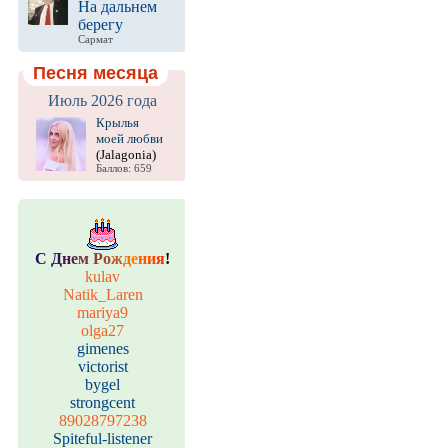
На дальнем
берегу
Сармат
Песня месяца
Июль 2026 года
Крылья
моей любви
(Jalagonia)
Баллов: 659
С
Д
н
е
м
Р
о
ж
д
е
н
и
я
!
kulav
Natik_Laren
mariya9
olga27
gimenes
victorist
bygel
strongcent
89028797238
Spiteful-listener