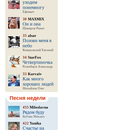
уходим
понемногу
Ефимыч
38
MAXMIX
Он и она
Шакиров Ринат
35
alsar
Позови меня в
небо
Кемеровский Евгений
34
StarFox
Четвертиночка
Розенбаум Александр
33
Karvaiv
Как много
хороших людей
Михайлов Олег
Песня недели
455
Miloslavna
Рядом буду
Бублик Михаил
422
Yanika
Счастье на