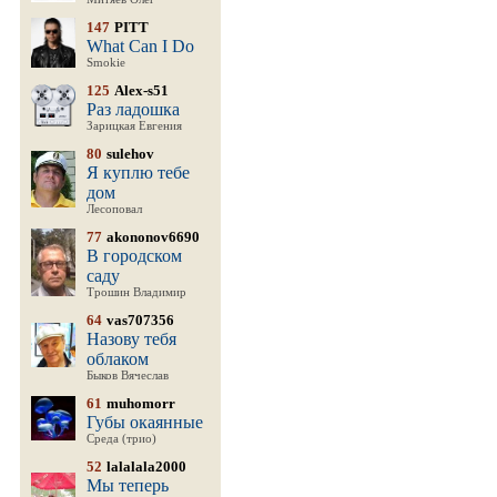
147
PITT
What Can I Do
Smokie
125
Alex-s51
Раз ладошка
Зарицкая Евгения
80
sulehov
Я куплю тебе
дом
Лесоповал
77
akononov6690
В городском
саду
Трошин Владимир
64
vas707356
Назову тебя
облаком
Быков Вячеслав
61
muhomorr
Губы окаянные
Среда (трио)
52
lalalala2000
Мы теперь