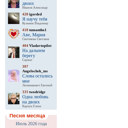
двоих
Иванов Александр
420
igorded
Я научу тебя
Кузьмин Владимир
418
tumantho1
Аве, Мария
Светикова Светлана
404
Vladavtopilot
На дальнем
берегу
Сармат
397
Angelochek_ms
Слова остались
мне
Литвинкович Евгений
335
twodridge
Одна любовь
на двоих
Карпук Елена
Песня месяца
Июль 2026 года