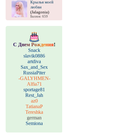
Крылья моей
любви
(Jalagonia)
Баллов: 659
С
Д
н
е
м
Р
о
ж
д
е
н
и
я
!
Snack
slavik0886
artdiva
Sax_and_Sex
RussiaPiter
-GALYHMEN-
Alfia71
sportage81
Rest_Jah
az0
TatianaP
Tereshka
german
Semiona