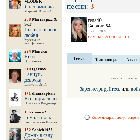
VLODEK
песни:
3
Я вспоминаю
Марский Валерий
268
Marinajazz
&
rena40
SkT
Баллов:
54
Песня о первой
12.05.2026
любви
слушать/голосовать
Музыка из
кинофильмов
224
Manyka
Небо
Текст
Транскрипция
Аккорд
Цой Анита
210
igornov
Танцуй,
Текст песни в на
девочка
Шкитун Юрий
Зарегистрируйтесь
или
вой
171
dimakapitan
Все нормально
Пресняков Владимир
165
ifanow2
Темная ночь
Комментарии могут видеть 
Богословский Никита
152
Sanich1958
Дождь в саду
Митяев Олег