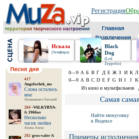
Регистрация
Обра
Главная
Развлечения
Искала
Black
(Земфира)
Dog
(Led
Zeppelin)
Песня дня
0—9
А
Б
В
Г
Д
Е
Ж
З
И
К
Л
417
0—9
A
B
C
D
E
F
G
H
I
J
K
Angelochek_ms
Из кино и мультфильмов
Слова остались
мне
Самая сама
Литвинкович Евгений
284
-VALKYRYA-
&
1966av
Найти минусовку
Несколько
в Яндексе
часов любви
Апина Алена
Примеры исполнения
282
gros-valer
&