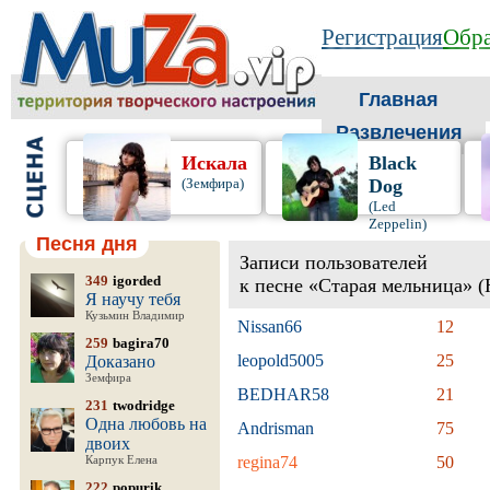
Регистрация
Обра
Главная
Развлечения
Искала
Black
(Земфира)
Dog
(Led
Zeppelin)
Песня дня
Записи пользователей
349
igorded
к песне «Старая мельница» (
Я научу тебя
Кузьмин Владимир
Nissan66
12
259
bagira70
leopold5005
25
Доказано
Земфира
BEDHAR58
21
231
twodridge
Одна любовь на
Andrisman
75
двоих
regina74
50
Карпук Елена
222
popurik