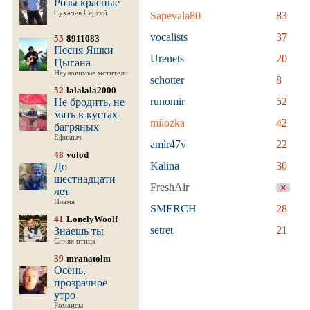
Розы красные
Сухачев Сергей
Sapevala80
83
vocalists
37
55
8911083
Песня Яшки
Urenets
20
Цыгана
Неуловимые мстители
schotter
8
52
lalalala2000
runomir
52
Не бродить, не
мять в кустах
milozka
42
багряных
Ефимыч
amir47v
22
48
volod
Kalina
30
До
шестнадцати
FreshAir
лет
Пламя
SMERCH
28
41
LonelyWoolf
setret
21
Знаешь ты
Синяя птица
39
mranatolm
Осень,
прозрачное
утро
Романсы