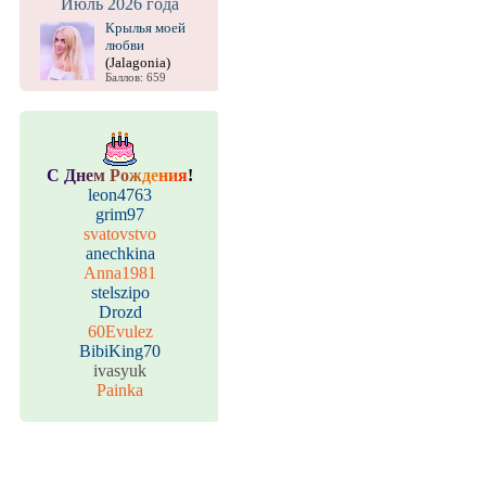
Июль 2026 года
Крылья моей
любви
(Jalagonia)
Баллов: 659
С
Д
н
е
м
Р
о
ж
д
е
н
и
я
!
leon4763
grim97
svatovstvo
anechkina
Anna1981
stelszipo
Drozd
60Evulez
BibiKing70
ivasyuk
Painka