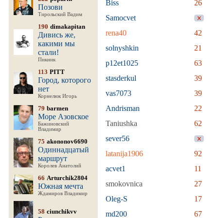
Biss
26
Позови
Тирольский Вадим
Samocvet
190
dimakapitan
rena40
42
Дивись же,
какими мы
solnyshkin
21
стали!
Пикник
p12et1025
63
113
PITT
stasderkul
39
Город, которого
нет
vas7073
39
Корнелюк Игорь
Andrisman
22
79
barmen
Море Азовское
Taniushka
62
Бажиновский
Владимир
sever56
75
akononov6690
Одиннадцатый
latanija1906
92
маршрут
Королев Анатолий
acvet1
11
66
Arturchik2804
smokovnica
27
Южная мечта
Ждамиров Владимир
Oleg-S
17
58
ciunchikvv
md200
67