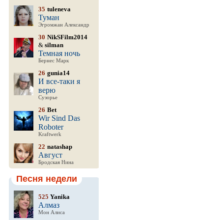
35
tuleneva
Туман
Эгромжан Александр
30
NikSFilm2014
&
silman
Темная ночь
Бернес Марк
26
gunia14
И все-таки я
верю
Сузорье
26
Bet
Wir Sind Das
Roboter
Kraftwerk
22
natashap
Август
Бродская Нина
Песня недели
525
Yanika
Алмаз
Мон Алиса