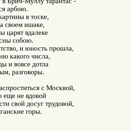
 в Брич-Муллу тарантас -

я арбою.

артины в тоске,

а своем ишаке,

 царят вдалеке

сны собою.

ство, и юность прошла,

ню какого числа,

ы и вовсе дотла

ым, разговоры.

аспроститься с Москвой,

 еще не вдовой

ти свой досуг трудовой,

анские горы.
