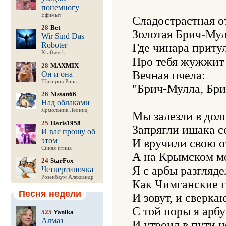
понемногу
Ефимыч
Сладострастная от
28
Bet
Золотая Брич-Мулл
Wir Sind Das
Roboter
Где чинара притул
Kraftwerk
Про тебя жужжит 
28
MAXMIX
Вечная пчела:

Он и она
Шакиров Ринат
"Брич-Мулла, Бри
26
Nissan66
Над облаками
Ярмольник Леонид
Мы залезли в долг
25
Haris1958
Запрягли ишака со
И вас прошу об
этом
И вручили свою от
Синяя птица
А на Крымском мос
24
StarFox
Я с арбы разгляде
Четвертиночка
Розенбаум Александр
Как Чимганские г
Песня недели
И зовут, и сверкаю
С той поры я арб
525
Yanika
Алмаз
И утроил в пути 