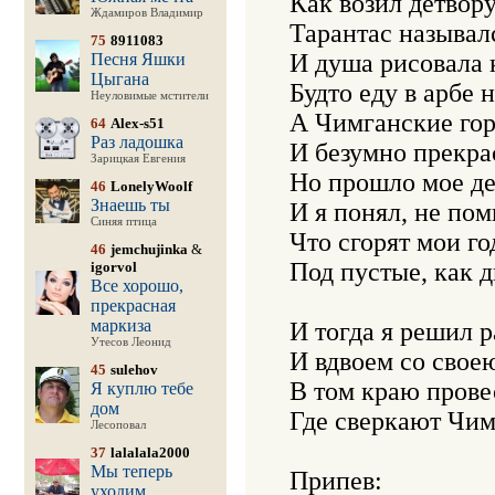
Как возил детвору
Ждамиров Владимир
Тарантас называлс
75
8911083
И душа рисовала к
Песня Яшки
Цыгана
Будто еду в арбе н
Неуловимые мстители
А Чимганские горы
64
Alex-s51
Раз ладошка
И безумно прекра
Зарицкая Евгения
Но прошло мое дет
46
LonelyWoolf
Знаешь ты
И я понял, не пом
Синяя птица
Что сгорят мои год
46
jemchujinka
&
Под пустые, как д
igorvol
Все хорошо,
прекрасная
маркиза
И тогда я решил р
Утесов Леонид
И вдвоем со своею
45
sulehov
В том краю провес
Я куплю тебе
дом
Где сверкают Чимг
Лесоповал
37
lalalala2000
Мы теперь
Припев:

уходим