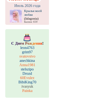
Июль 2026 года
Крылья моей
любви
(Jalagonia)
Баллов: 659
С
Д
н
е
м
Р
о
ж
д
е
н
и
я
!
leon4763
grim97
svatovstvo
anechkina
Anna1981
stelszipo
Drozd
60Evulez
BibiKing70
ivasyuk
Painka