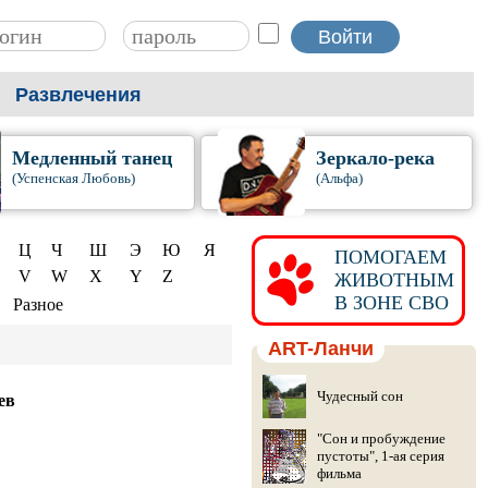
Развлечения
Медленный танец
Зеркало-река
(Успенская Любовь)
(Альфа)
Ц
Ч
Ш
Э
Ю
Я
ПОМОГАЕМ
V
W
X
Y
Z
ЖИВОТНЫМ
В ЗОНЕ СВО
Разное
ART-Ланчи
Чудесный сон
ев
"Сон и пробуждение
пустоты", 1-ая серия
фильма