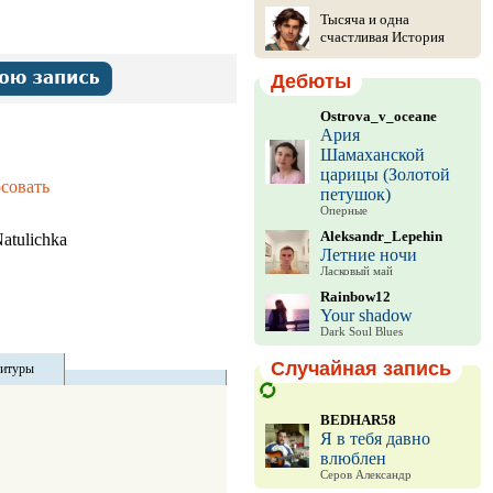
Тысяча и одна
счастливая История
Дебюты
Ostrova_v_oceane
Ария
Шамаханской
царицы (Золотой
совать
петушок)
Оперные
Aleksandr_Lepehin
atulichka
Летние ночи
Ласковый май
Rainbow12
Your shadow
Dark Soul Blues
Случайная запись
титуры
BEDHAR58
Я в тебя давно
влюблен
Серов Александр