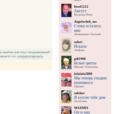
besel1212
Август
Бродская Нина
Angelochek_ms
Слова остались
мне
Литвинкович Евгений
safari
Искала
Земфира
ь ошибки или текст неправильный?
можете его
откорректировать
.
gdi1960
Белые цветы
Шапиро Александр
lalalala2000
Мы теперь уходим
понемногу
Ефимыч
sulehov
Я куплю тебе дом
Лесоповал
MAXMIX
Он и она