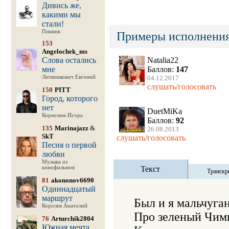
Дивись же,
какими мы
стали!
Пикник
Примеры исполнения
153
Angelochek_ms
Слова остались
Natalia22
мне
Баллов:
147
Литвинкович Евгений
04.12.2017
слушать/голосовать
150
PITT
Город, которого
нет
DuetMiKa
Корнелюк Игорь
Баллов:
92
135
Marinajazz
&
26.08.2013
SkT
слушать/голосовать
Песня о первой
любви
Музыка из
кинофильмов
Текст
Транскр
81
akononov6690
Одиннадцатый
маршрут
Был и я мальчуган 
Королев Анатолий
Про зеленый Чимг
76
Arturchik2804
Южная мечта