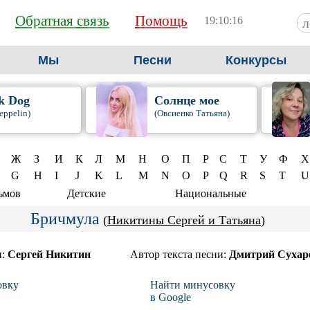
Обратная связь
Помощь
19:10:17
Мы
Песни
Конкурсы
k Dog
Солнце мое
eppelin)
(Овсиенко Татьяна)
Ж
З
И
К
Л
М
Н
О
П
Р
С
Т
У
Ф
Х
G
H
I
J
K
L
M
N
O
P
Q
R
S
T
U
ьмов
Детские
Национальные
Бричмула
(
Никитины Сергей и Татьяна
)
и:
Сергей Никитин
Автор текста песни:
Дмитрий Сухар
овку
Найти минусовку
в Google