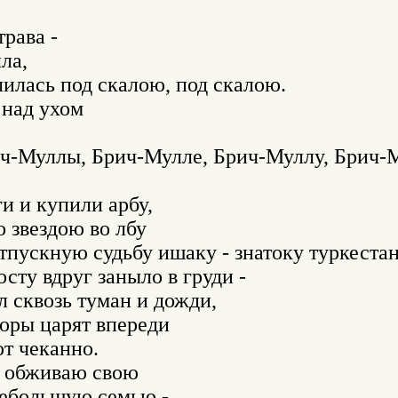
рава -

а,

илась под скалою, под скалою.

над ухом

ч-Муллы, Брич-Мулле, Брич-Муллу, Брич-М
и и купили арбу,

 звездою во лбу

пускную судьбу ишаку - знатоку туркестана
ту вдруг заныло в груди -

л сквозь туман и дожди,

оры царят впереди

т чеканно.

у обживаю свою

небольшую семью -
