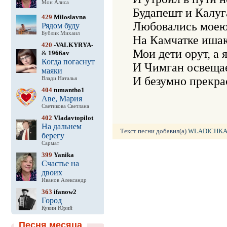
Мон Алиса
Будапешт и Калуг
429
Miloslavna
Любовались моею 
Рядом буду
Бублик Михаил
На Камчатке ишак
420
-VALKYRYA-
Мои дети орут, а 
&
1966av
Когда погаснут
И Чимган освещае
маяки
И безумно прекра
Влади Наталья
404
tumantho1
Аве, Мария
Светикова Светлана
402
Vladavtopilot
На дальнем
Текст песни добавил(а)
WLADICHKA
берегу
Сармат
399
Yanika
Счастье на
двоих
Иванов Александр
363
ifanow2
Город
Кукин Юрий
Песня месяца