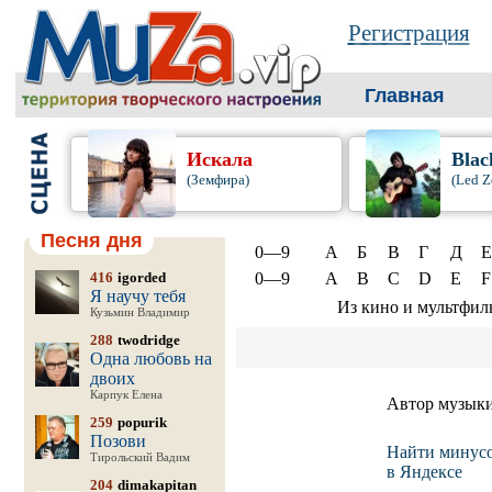
Регистрация
Главная
Искала
Blac
(Земфира)
(Led Z
Песня дня
0—9
А
Б
В
Г
Д
Е
416
igorded
0—9
A
B
C
D
E
F
Я научу тебя
Из кино и мультфил
Кузьмин Владимир
288
twodridge
Одна любовь на
двоих
Карпук Елена
Автор музык
259
popurik
Позови
Найти минус
Тирольский Вадим
в Яндексе
204
dimakapitan