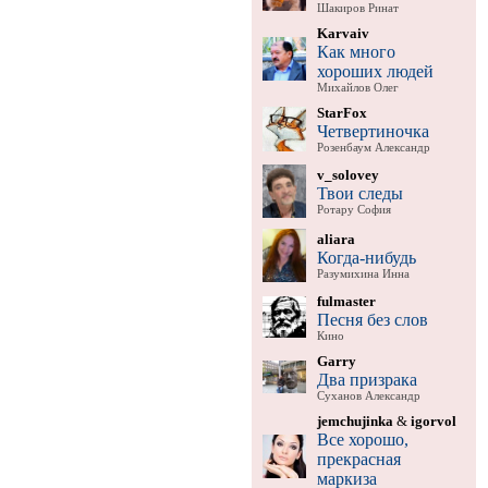
Шакиров Ринат
Karvaiv
Как много
хороших людей
Михайлов Олег
StarFox
Четвертиночка
Розенбаум Александр
v_solovey
Твои следы
Ротару София
aliara
Когда-нибудь
Разумихина Инна
fulmaster
Песня без слов
Кино
Garry
Два призрака
Суханов Александр
jemchujinka
&
igorvol
Все хорошо,
прекрасная
маркиза