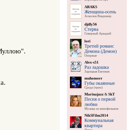
ARAKS
Женщина-осень
Асмолов Владимир
djdfy56
Стерва
Северный Аркадий
lori
Третий романс
уллою".

Демона (Демон)
Оперные
Alex-s51
Раз ладошка
Зарицкая Евгения
muhomorr
.

Губы окаянные
Среда (трио)
Marinajazz
&
SkT
Песня о первой
любви
Музыка из кинофильмов
NikSFilm2014
Коммунальная
квартира
Дюна