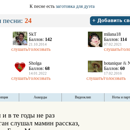
К песне есть
заготовка для дуэта
 песни:
24
SkT
milana18
Баллов:
142
Баллов:
114
21.10.2014
07.02.2021
слушать/голосовать
слушать/голо
Sholga
botanique
&
N
Баллов:
68
Баллов:
60
14.01.2022
17.02.2016
слушать/голосовать
слушать/голосовать
ипция
Аккорды
Видеоклип
Ноты и пар
и в те годы не раз

ан слушал мамин рассказ,
