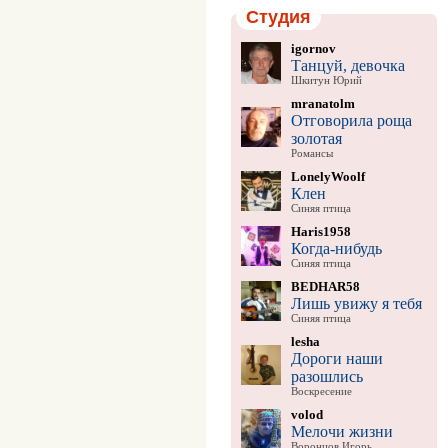
Студия
igornov
Танцуй, девочка
Шкитун Юрий
mranatolm
Отговорила роща
золотая
Романсы
LonelyWoolf
Клен
Синяя птица
Haris1958
Когда-нибудь
Синяя птица
BEDHAR58
Лишь увижу я тебя
Синяя птица
lesha
Дороги наши
разошлись
Воскресение
volod
Мелочи жизни
Воронцов Игорь