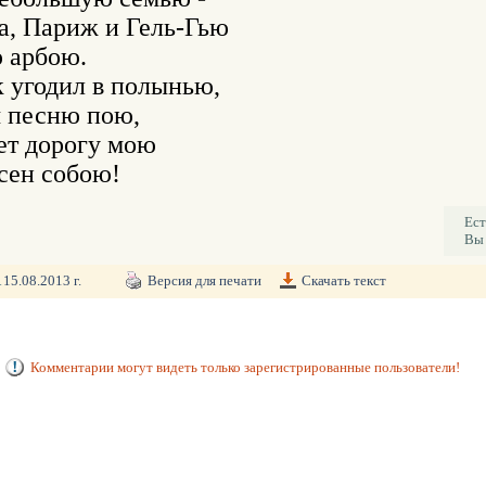
а, Париж и Гель-Гью

арбою.

 угодил в полынью,

я песню пою,

т дорогу мою

сен собою! 
Ест
Вы 
15.08.2013 г.
Версия для печати
Скачать текст
Комментарии могут видеть только зарегистрированные пользователи!