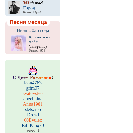
363
ifanow2
Город
Кукин Юрий
Песня месяца
Июль 2026 года
Крылья моей
любви
(Jalagonia)
Баллов: 659
С
Д
н
е
м
Р
о
ж
д
е
н
и
я
!
leon4763
grim97
svatovstvo
anechkina
Anna1981
stelszipo
Drozd
60Evulez
BibiKing70
ivasyuk