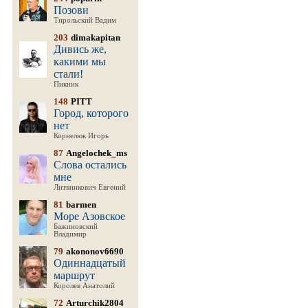
Позови
Тирольский Вадим
203
dimakapitan
Дивись же,
какими мы
стали!
Пикник
148
PITT
Город, которого
нет
Корнелюк Игорь
87
Angelochek_ms
Слова остались
мне
Литвинкович Евгений
81
barmen
Море Азовское
Бажиновский
Владимир
79
akononov6690
Одиннадцатый
маршрут
Королев Анатолий
72
Arturchik2804