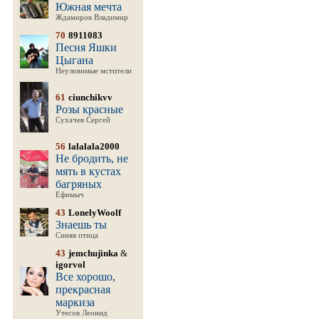
Южная мечта
Ждамиров Владимир
70
8911083
Песня Яшки
Цыгана
Неуловимые мстители
61
ciunchikvv
Розы красные
Сухачев Сергей
56
lalalala2000
Не бродить, не
мять в кустах
багряных
Ефимыч
43
LonelyWoolf
Знаешь ты
Синяя птица
43
jemchujinka
&
igorvol
Все хорошо,
прекрасная
маркиза
Утесов Леонид