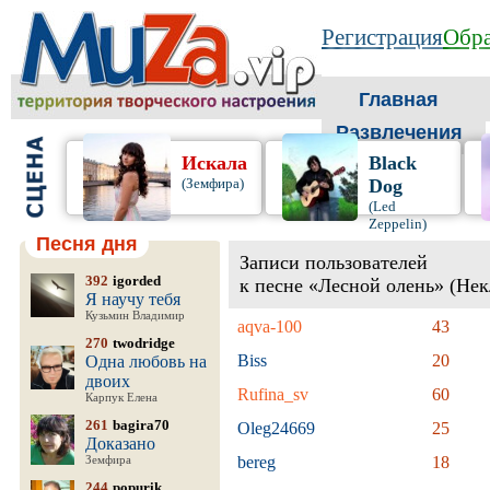
Регистрация
Обра
Главная
Развлечения
Искала
Black
(Земфира)
Dog
(Led
Zeppelin)
Песня дня
Записи пользователей
392
igorded
к песне «Лесной олень» (Не
Я научу тебя
Кузьмин Владимир
aqva-100
43
270
twodridge
Biss
20
Одна любовь на
двоих
Rufina_sv
60
Карпук Елена
261
bagira70
Oleg24669
25
Доказано
bereg
18
Земфира
244
popurik