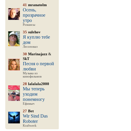
41
mranatolm
Осень,
прозрачное
утро
Романсы
35
sulehov
Я куплю тебе
дом
Лесоповал
30
Marinajazz
&
SkT
Песня о первой
любви
Музыка из
кинофильмов
28
lalalala2000
Мы теперь
уходим
понемногу
Ефимыч
27
Bet
Wir Sind Das
Roboter
Kraftwerk