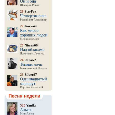
Он и она
Шакиров Ринат
29
StarFox
Четвертиночка
Розенбаум Александр
27
Karvaiv
Как много
хороших людей
Михайлов Олег
27
Nissan66
Над облаками
Ярмольник Леонид
24
ifanow2
Темная ночь
Богословский Никита
23
Silver97
Одиннадцатый
маршрут
Королев Анатолий
Песня недели
525
Yanika
Алмаз
Мон Алиса