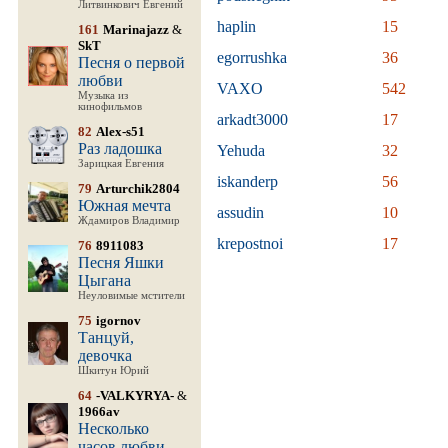
Литвинкович Евгений
haplin
15
161
Marinajazz
&
SkT
egorrushka
36
Песня о первой
любви
VAXO
542
Музыка из
кинофильмов
arkadt3000
17
82
Alex-s51
Раз ладошка
Yehuda
32
Зарицкая Евгения
iskanderp
56
79
Arturchik2804
Южная мечта
assudin
10
Ждамиров Владимир
krepostnoi
17
76
8911083
Песня Яшки
Цыгана
Неуловимые мстители
75
igornov
Танцуй,
девочка
Шкитун Юрий
64
-VALKYRYA-
&
1966av
Несколько
часов любви