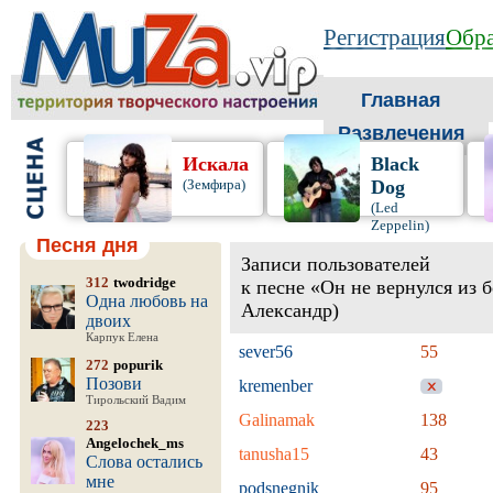
Регистрация
Обра
Главная
Развлечения
Искала
Black
(Земфира)
Dog
(Led
Zeppelin)
Песня дня
Записи пользователей
312
twodridge
к песне «Он не вернулся из 
Одна любовь на
Александр)
двоих
Карпук Елена
sever56
55
272
popurik
Позови
kremenber
Тирольский Вадим
Galinamak
138
223
Angelochek_ms
tanusha15
43
Слова остались
мне
podsnegnik
95