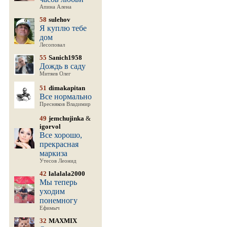
Апина Алена
58
sulehov
Я куплю тебе
дом
Лесоповал
55
Sanich1958
Дождь в саду
Митяев Олег
51
dimakapitan
Все нормально
Пресняков Владимир
49
jemchujinka
&
igorvol
Все хорошо,
прекрасная
маркиза
Утесов Леонид
42
lalalala2000
Мы теперь
уходим
понемногу
Ефимыч
32
MAXMIX