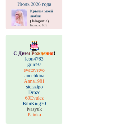
Июль 2026 года
Крылья моей
любви
(Jalagonia)
Баллов: 659
С
Д
н
е
м
Р
о
ж
д
е
н
и
я
!
leon4763
grim97
svatovstvo
anechkina
Anna1981
stelszipo
Drozd
60Evulez
BibiKing70
ivasyuk
Painka