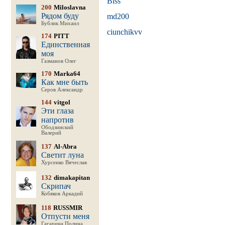
Biss
200
Miloslavna
Рядом буду
md200
Бублик Михаил
ciunchikvv
174
PITT
Единственная
моя
Газманов Олег
170
Marka64
Как мне быть
Серов Александр
144
vitgol
Эти глаза
напротив
Ободзинский
Валерий
137
Al-Abra
Светит луна
Хурсенко Вячеслав
132
dimakapitan
Скрипач
Кобяков Аркадий
118
RUSSMIR
Отпусти меня
Гагарина Полина