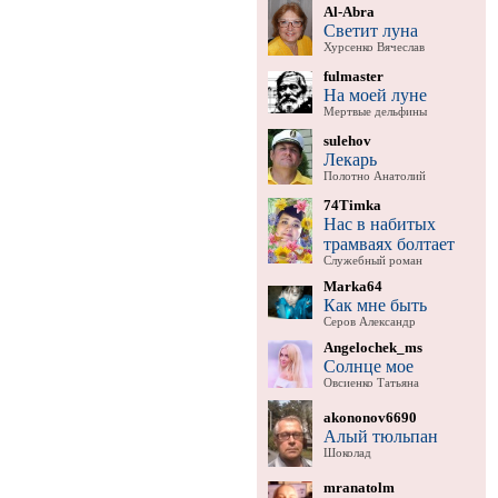
Al-Abra
Светит луна
Хурсенко Вячеслав
fulmaster
На моей луне
Мертвые дельфины
sulehov
Лекарь
Полотно Анатолий
74Timka
Нас в набитых
трамваях болтает
Служебный роман
Marka64
Как мне быть
Серов Александр
Angelochek_ms
Солнце мое
Овсиенко Татьяна
akononov6690
Алый тюльпан
Шоколад
mranatolm