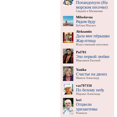
Попандопуло (На
морском песочке)
Свадьба в Малиновке
Miloslavna
Рядом буду
Бублик Михаил
Aleksantin
Дала мне пёрышко
Жар-птица
Искусственный интеллект
Pol701
Эхо первой любви
Мартынов Евгений
Yanika
Счастье на двоих
Иванов Александр
vas707356
По белому небу
Маршал Александр
lori
Отцвели
хризантемы
Романсы