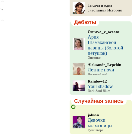
 г.
Тысяча и одна
 г.
счастливая История
 г.
Дебюты
Ostrova_v_oceane
Ария
Шамаханской
царицы (Золотой
петушок)
Оперные
Aleksandr_Lepehin
Летние ночи
Ласковый май
Rainbow12
Your shadow
Dark Soul Blues
Случайная запись
jobson
Девочки
колхозницы
Руки вверх