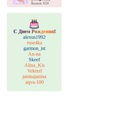
Баллов: 659
С
Д
н
е
м
Р
о
ж
д
е
н
и
я
!
alexus1992
ruse4ka
garmon_ist
An-na
Skeef
Alina_Kis
Vektxrf
janinajanina
aqva-100