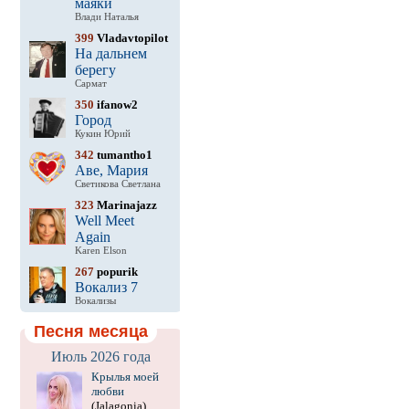
маяки
Влади Наталья
399
Vladavtopilot
На дальнем
берегу
Сармат
350
ifanow2
Город
Кукин Юрий
342
tumantho1
Аве, Мария
Светикова Светлана
323
Marinajazz
Well Meet
Again
Karen Elson
267
popurik
Вокализ 7
Вокализы
Песня месяца
Июль 2026 года
Крылья моей
любви
(Jalagonia)