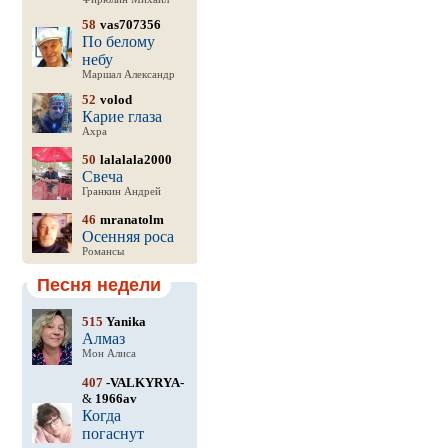
58
vas707356
По белому
небу
Маршал Александр
52
volod
Карие глаза
Ахра
50
lalalala2000
Свеча
Гранкин Андрей
46
mranatolm
Осенняя роса
Романсы
Песня недели
515
Yanika
Алмаз
Мон Алиса
407
-VALKYRYA-
&
1966av
Когда
погаснут