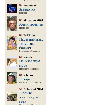
92
muhomorr
Звездочка
НайдИ
65
akononov6690
Алый тюльпан
Шоколад
64
74Timka
Нас в набитых
трамваях
болтает
Служебный роман
61
spivak
На Азовском
море
Шершер Зиновий
61
sulehov
Лекарь
Полотно Анатолий
58
Arturchik2804
Любите
женщину за
грех
Фирюлин Михаил