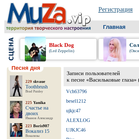
Регистрация
Главная
Black Dog
Сол
(Led Zeppelin)
(Овси
Песня дня
Записи пользователей
к песне «Васильковые глаза»
229
skvaue
Toothbrush
Vch63796
Brad Paisley
besel1212
225
Yanika
Счастье на
ujkjc47
двоих
Иванов Александр
ALEXLOG
223
Boris907
UJKJC46
Вокализ 15
Вокализы