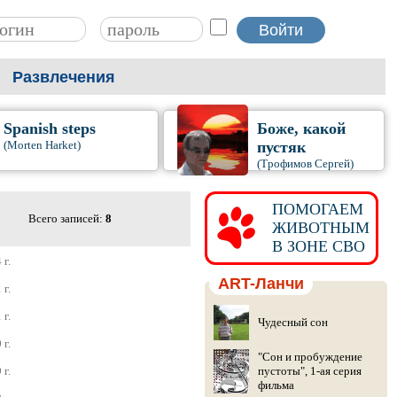
Развлечения
Spanish steps
Боже, какой
(Morten Harket)
пустяк
(Трофимов Сергей)
ПОМОГАЕМ
Всего записей:
8
ЖИВОТНЫМ
В ЗОНЕ СВО
 г.
ART-Ланчи
 г.
 г.
Чудесный сон
 г.
"Сон и пробуждение
 г.
пустоты", 1-ая серия
фильма