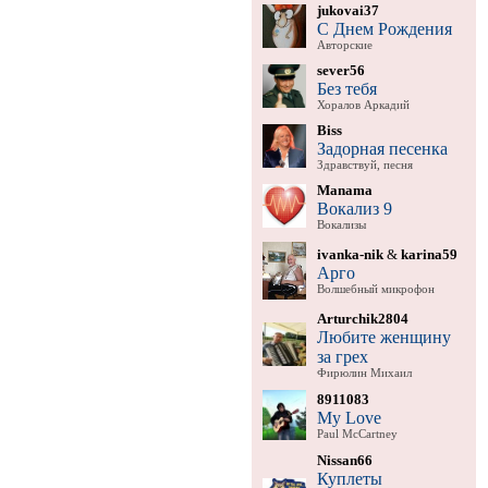
jukovai37
С Днем Рождения
Авторские
sever56
Без тебя
Хоралов Аркадий
Biss
Задорная песенка
Здравствуй, песня
Manama
Вокализ 9
Вокализы
ivanka-nik
&
karina59
Арго
Волшебный микрофон
Arturchik2804
Любите женщину
за грех
Фирюлин Михаил
8911083
My Love
Paul McCartney
Nissan66
Куплеты