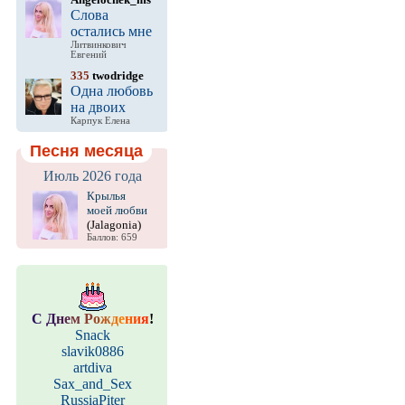
Слова
остались мне
Литвинкович
Евгений
335
twodridge
Одна любовь
на двоих
Карпук Елена
Песня месяца
Июль 2026 года
Крылья
моей любви
(Jalagonia)
Баллов: 659
С
Д
н
е
м
Р
о
ж
д
е
н
и
я
!
Snack
slavik0886
artdiva
Sax_and_Sex
RussiaPiter