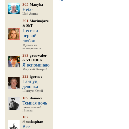
305
Manyka
Небо
Цой Анита
291
Marinajazz
&
SkT
Песня о
первой
любви
Музыка из
кинофильмов
283
gros-valer
&
VLODEK
Я вспоминаю
Марский Валерий
222
igornov
Танцуй,
девочка
Шкитун Юрий
189
ifanow2
Темная ночь
Богословский
Никита
182
dimakapitan
Все