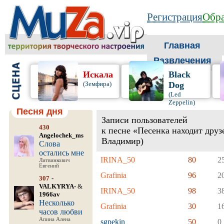
Регистрация
Обра
Главная
Развлечения
Искала
Black
(Земфира)
Dog
(Led
Zeppelin)
Песня дня
Записи пользователей
430
к песне «Песенка находит дру
Angelochek_ms
Владимир)
Слова
остались мне
IRINA_50
80
2
Литвинкович
Евгений
Grafinia
96
2
307
-
VALKYRYA-
&
IRINA_50
98
3
1966av
Несколько
Grafinia
30
1
часов любви
Апина Алена
sgpekin
50
0