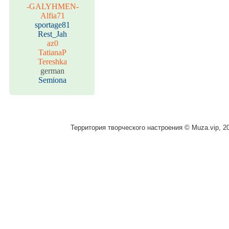
-GALYHMEN-
Alfia71
sportage81
Rest_Jah
az0
TatianaP
Tereshka
german
Semiona
Территория творческого настроения © Muza.vip, 2