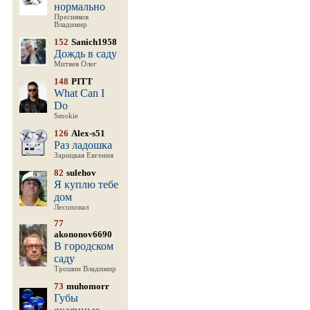
нормально
Пресняков
Владимир
152
Sanich1958
Дождь в саду
Митяев Олег
148
PITT
What Can I
Do
Smokie
126
Alex-s51
Раз ладошка
Зарицкая Евгения
82
sulehov
Я куплю тебе
дом
Лесоповал
77
akononov6690
В городском
саду
Трошин Владимир
73
muhomorr
Губы