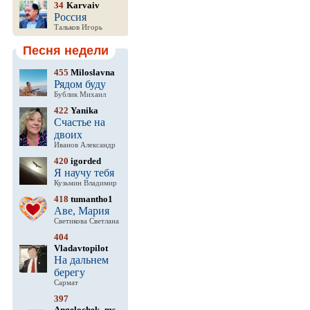
34
Karvaiv
Россия
Тальков Игорь
Песня недели
455
Miloslavna
Рядом буду
Бублик Михаил
422
Yanika
Счастье на
двоих
Иванов Александр
420
igorded
Я научу тебя
Кузьмин Владимир
418
tumantho1
Аве, Мария
Светикова Светлана
404
Vladavtopilot
На дальнем
берегу
Сармат
397
Angelochek_ms