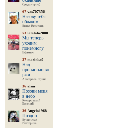
окаянные
Среда (трио)
67
vas707356
Назову тебя
облаком
Быков Вячеслав
53
lalalala2000
Мы теперь
уходим
понемногу
Ефимыч
37
marinka9
Над
пропастью во
ржи
Аллегрова Ирина
36
alsar
Позови меня
в небо
Кемеровский
Евгений
36
Angela1968
Поздно
Бужинская
Екатерина