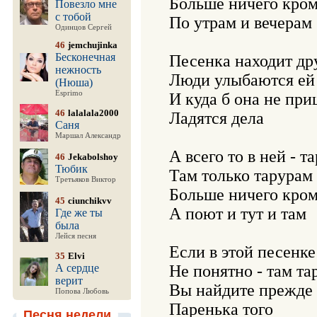
Больше ничего кром
Повезло мне
с тобой
По утрам и вечерам

Одинцов Сергей
46
jemchujinka
Бесконечная
Песенка находит дру
нежность
Люди улыбаются ей

(Нюша)
Esprimo
И куда б она не при
46
lalalala2000
Ладятся дела

Саня
Маршал Александр
А всего то в ней - т
46
Jekabolshoy
Тюбик
Там только тарурам 
Третьяков Виктор
Больше ничего кром
45
ciunchikvv
А поют и тут и там

Где же ты
была
Лейся песня
Если в этой песенке 
35
Elvi
А сердце
Не понятно - там та
верит
Вы найдите прежде в
Попова Любовь
Паренька того

Песня недели