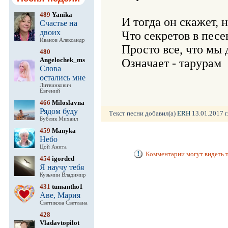
489
Yanika
И тогда он скажет, н
Счастье на
двоих
Что секретов в песен
Иванов Александр
Просто все, что мы 
480
Angelochek_ms
Означает - тарурам 
Слова
остались мне
Литвинкович
Евгений
466
Miloslavna
Рядом буду
Текст песни добавил(а)
ERH
13.01.2017 г
Бублик Михаил
459
Manyka
Небо
Цой Анита
Комментарии могут видеть т
454
igorded
Я научу тебя
Кузьмин Владимир
431
tumantho1
Аве, Мария
Светикова Светлана
428
Vladavtopilot