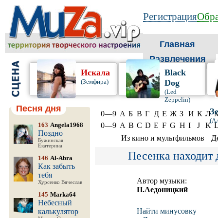
Регистрация
Обра
Главная
Развлечения
Искала
Black
(Земфира)
Dog
(Led
Zeppelin)
Песня дня
З
0—9
А
Б
В
Г
Д
Е
Ж
З
И
К
Л
(А
163
Angela1968
0—9
A
B
C
D
E
F
G
H
I
J
K
Поздно
Из кино и мультфильмов
Д
Бужинская
Екатерина
Песенка находит 
146
Al-Abra
Как забыть
тебя
Автор музыки:
Хурсенко Вячеслав
П.Аедоницкий
145
Marka64
Небесный
Найти минусовку
калькулятор