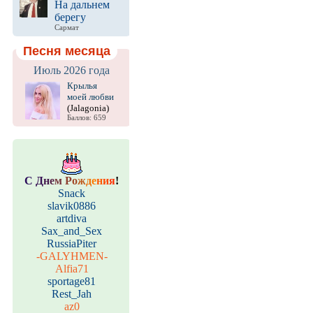
На дальнем
берегу
Сармат
Песня месяца
Июль 2026 года
Крылья
моей любви
(Jalagonia)
Баллов: 659
С
Д
н
е
м
Р
о
ж
д
е
н
и
я
!
Snack
slavik0886
artdiva
Sax_and_Sex
RussiaPiter
-GALYHMEN-
Alfia71
sportage81
Rest_Jah
az0