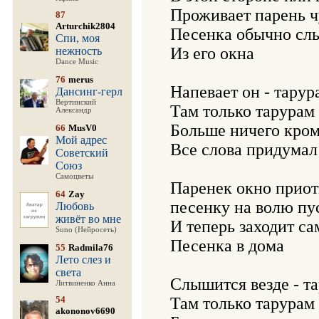
Проживает парень ч
87
Arturchik2804
Песенка обычно сл
Спи, моя
Из его окна

нежность
Dance Music
76
merus
Напевает он - тарур
Дансинг-герл
Вертинский
Там только тарурам 
Александр
Больше ничего кром
66
MusV0
Мой адрес
Все слова придумал 
Советский
Союз
Самоцветы
Паренек окно приот
64
Zay
песенку на волю пус
Любовь
живёт во мне
И теперь заходит сам
Suno (Нейросеть)
Песенка в дома

55
Radmila76
Лето слез и
света
Слышится везде - та
Литвиненко Анна
54
Там только тарурам 
akononov6690