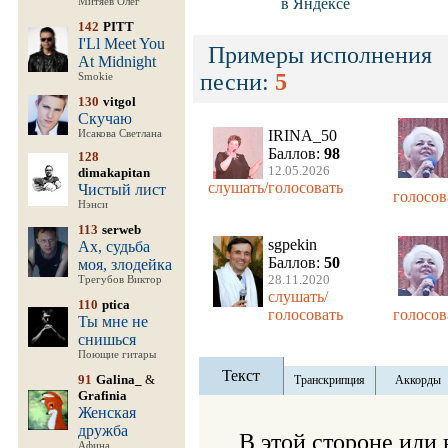
в Яндексе
Митяев Олег
142
PITT
I'Ll Meet You
Примеры исполнения
At Midnight
песни:
5
Smokie
130
vitgol
Скучаю
IRINA_50
Исакова Светлана
Баллов:
98
128
12.05.2026
dimakapitan
слушать/голосовать
Чистый лист
голосов
Нэнси
113
serweb
sgpekin
Ах, судьба
Баллов:
50
моя, злодейка
28.11.2020
Трегубов Виктор
слушать/
110
ptica
голосовать
голосов
Ты мне не
снишься
Поющие гитары
Текст
91
Galina_
&
Транскрипция
Аккорды
Grafinia
Женская
дружба
В этой стороне или в
Афина