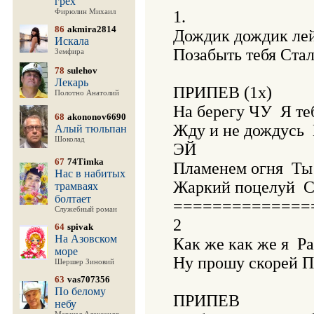
грех
Фирюлин Михаил
1.

86
akmira2814
Дождик дождик лей
Искала
Позабыть тебя Стал
Земфира
78
sulehov
Лекарь
ПРИПЕВ (1х)

Полотно Анатолий
На берегу ЧУ  Я те
68
akononov6690
Жду и не дождусь  
Алый тюльпан
Шоколад
ЭЙ

67
74Timka
Пламенем огня  Ты
Нас в набитых
Жаркий поцелуй  Св
трамваях
болтает
===============
Служебный роман
2

64
spivak
На Азовском
Как же как же я  Ра
море
Ну прошу скорей П
Шершер Зиновий
63
vas707356
По белому
ПРИПЕВ 

небу