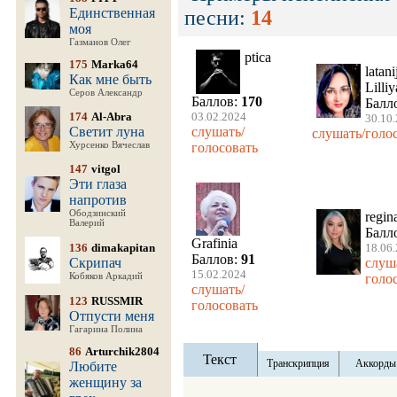
Единственная
песни:
14
моя
Газманов Олег
ptica
175
Marka64
latan
Как мне быть
Lilliy
Серов Александр
Баллов:
170
Балл
174
Al-Abra
03.02.2024
30.10
Светит луна
слушать/
слушать/голо
Хурсенко Вячеслав
голосовать
147
vitgol
Эти глаза
напротив
Ободзинский
regin
Валерий
Балл
Grafinia
136
dimakapitan
18.06
Баллов:
91
Скрипач
слуш
15.02.2024
Кобяков Аркадий
голо
слушать/
123
RUSSMIR
голосовать
Отпусти меня
Гагарина Полина
86
Arturchik2804
Текст
Транскрипция
Аккорды
Любите
женщину за