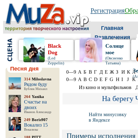
Регистрация
Обра
Главная
Развлечения
Black
Солнце
Dog
мое
(Led
(Овсиенко
Zeppelin)
Татьяна)
Песня дня
З
0—9
А
Б
В
Г
Д
Е
Ж
З
И
К
Л
(А
314
Miloslavna
0—9
A
B
C
D
E
F
G
H
I
J
K
Рядом буду
Из кино и мультфильмов
Д
Бублик Михаил
264
Yanika
На берегу 
Счастье на
двоих
Иванов Александр
Найти минусовку
249
Boris907
в Яндексе
Вокализ 15
Вокализы
Примеры исполнения
188
PITT