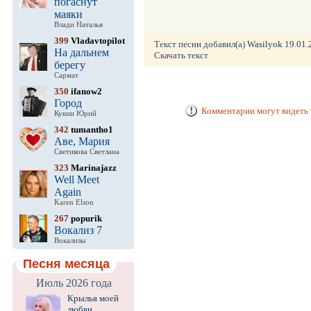
погаснут
маяки
Влади Наталья
399
Vladavtopilot
Текст песни добавил(а)
Wasilyok
19.01.2
На дальнем
Скачать текст
берегу
Сармат
350
ifanow2
Город
Комментарии могут видеть 
Кукин Юрий
342
tumantho1
Аве, Мария
Светикова Светлана
323
Marinajazz
Well Meet
Again
Karen Elson
267
popurik
Вокализ 7
Вокализы
Песня месяца
Июль 2026 года
Крылья моей
любви