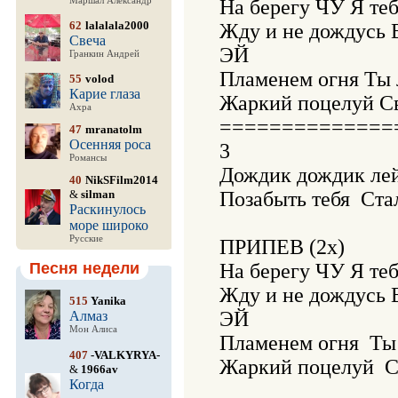
Маршал Александр
На берегу ЧУ Я теб
62
lalalala2000
Жду и не дождусь В
Свеча
ЭЙ

Гранкин Андрей
Пламенем огня Ты 
55
volod
Карие глаза
Жаркий поцелуй Све
Ахра
===============
47
mranatolm
Осенняя роса
3 

Романсы
Дождик дождик лей
40
NikSFilm2014
&
silman
Позабыть тебя  Ста
Раскинулось
море широко
Русские
ПРИПЕВ (2х)

Песня недели
На берегу ЧУ Я теб
Жду и не дождусь В
515
Yanika
ЭЙ

Алмаз
Мон Алиса
Пламенем огня  Ты
407
-VALKYRYA-
Жаркий поцелуй  С
&
1966av
Когда