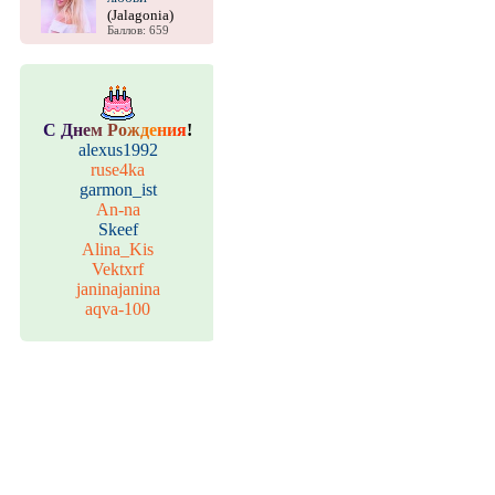
(Jalagonia)
Баллов: 659
С
Д
н
е
м
Р
о
ж
д
е
н
и
я
!
alexus1992
ruse4ka
garmon_ist
An-na
Skeef
Alina_Kis
Vektxrf
janinajanina
aqva-100