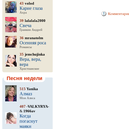
43
volod
Карие глаза
Ахра
Комментарии
39
lalalala2000
Свеча
Гранкин Андрей
36
mranatolm
Осенняя роса
Романсы
35
jemchujinka
Вера, вера,
вера
Христианские
Песня недели
515
Yanika
Алмаз
Мон Алиса
407
-VALKYRYA-
&
1966av
Когда
погаснут
маяки