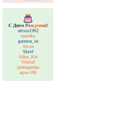
С
Д
н
е
м
Р
о
ж
д
е
н
и
я
!
alexus1992
ruse4ka
garmon_ist
An-na
Skeef
Alina_Kis
Vektxrf
janinajanina
aqva-100