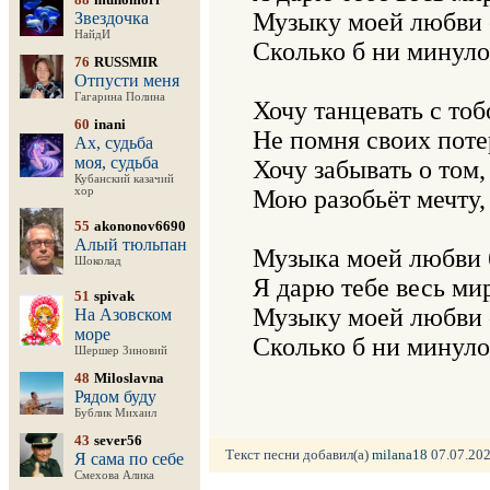
Музыку моей любви с
Звездочка
НайдИ
Сколько б ни минуло
76
RUSSMIR
Отпусти меня
Гагарина Полина
Хочу танцевать с тоб
60
inani
Не помня своих потер
Ах, судьба
моя, судьба
Хочу забывать о том, 
Кубанский казачий
хор
Мою разобьёт мечту, 
55
akononov6690
Алый тюльпан
Музыка моей любви б
Шоколад
Я дарю тебе весь мир
51
spivak
Музыку моей любви с
На Азовском
море
Сколько б ни минуло
Шершер Зиновий
48
Miloslavna
Рядом буду
Бублик Михаил
43
sever56
Текст песни добавил(а)
milana18
07.07.202
Я сама по себе
Смехова Алика