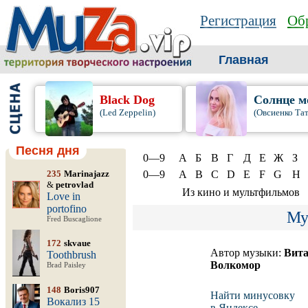
Регистрация
Обр
Главная
Black Dog
Солнце м
(Led Zeppelin)
(Овсиенко Та
Песня дня
0—9
А
Б
В
Г
Д
Е
Ж
З
235
Marinajazz
0—9
A
B
C
D
E
F
G
H
&
petrovlad
Из кино и мультфильмов
Love in
portofino
Му
Fred Buscaglione
172
skvaue
Автор музыки:
Вит
Toothbrush
Волкомор
Brad Paisley
148
Boris907
Найти минусовку
Вокализ 15
в Яндексе