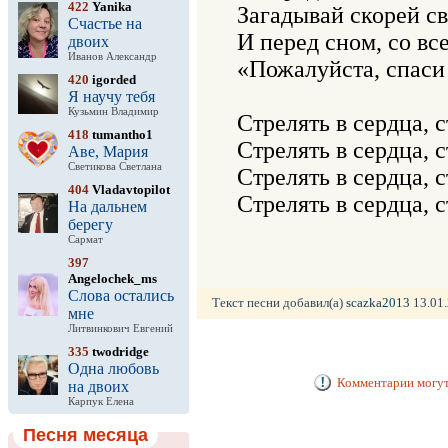
422
Yanika
Загадывай скорей с
Счастье на
И перед сном, со все
двоих
Иванов Александр
«Пожалуйста, спаси
420
igorded
Я научу тебя
Кузьмин Владимир
Стрелять в сердца, с
418
tumantho1
Стрелять в сердца, с
Аве, Мария
Светикова Светлана
Стрелять в сердца, с
404
Vladavtopilot
Стрелять в сердца, с
На дальнем
берегу
Сармат
397
Angelochek_ms
Слова остались
Текст песни добавил(а)
scazka2013
13.01.
мне
Литвинкович Евгений
335
twodridge
Одна любовь
Комментарии могут 
на двоих
Карпук Елена
Песня месяца