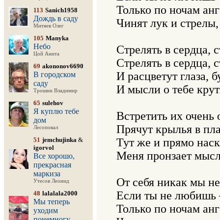
Только по ночам анг
113
Sanich1958
Дождь в саду
Чинят лук и стрелы,
Митяев Олег
105
Manyka
Небо
Стрелять в сердца, с
Цой Анита
Стрелять в сердца, с
69
akononov6690
И расцветут глаза, 
В городском
саду
И мысли о тебе крутя
Трошин Владимир
65
sulehov
Я куплю тебе
Встретить их очень 
дом
Прячут крылья в пла
Лесоповал
51
jemchujinka
&
Тут же и прямо наск
igorvol
Меня пронзает мысль
Все хорошо,
прекрасная
маркиза
От себя никак мы не
Утесов Леонид
Если ты не любишь 
48
lalalala2000
Мы теперь
Только по ночам анг
уходим
понемногу