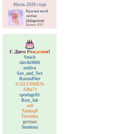
Июль 2026 года
Крылья моей
любви
(Jalagonia)
Баллов: 659
С
Д
н
е
м
Р
о
ж
д
е
н
и
я
!
Snack
slavik0886
artdiva
Sax_and_Sex
RussiaPiter
-GALYHMEN-
Alfia71
sportage81
Rest_Jah
az0
TatianaP
Tereshka
german
Semiona