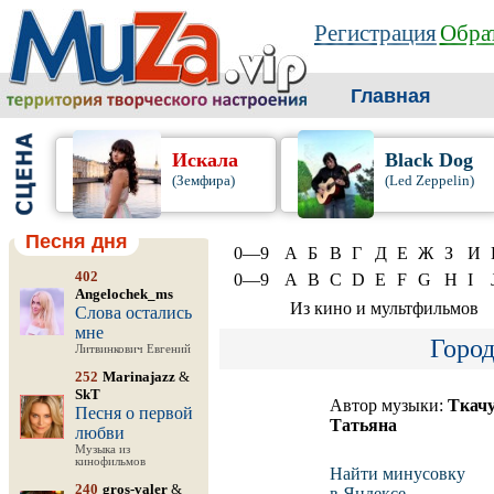
Регистрация
Обрат
Главная
Искала
Black Dog
(Земфира)
(Led Zeppelin)
Песня дня
0—9
А
Б
В
Г
Д
Е
Ж
З
И
402
0—9
A
B
C
D
E
F
G
H
I
Angelochek_ms
Из кино и мультфильмов
Слова остались
мне
Город
Литвинкович Евгений
252
Marinajazz
&
SkT
Автор музыки:
Ткач
Песня о первой
Татьяна
любви
Музыка из
кинофильмов
Найти минусовку
240
gros-valer
&
в Яндексе