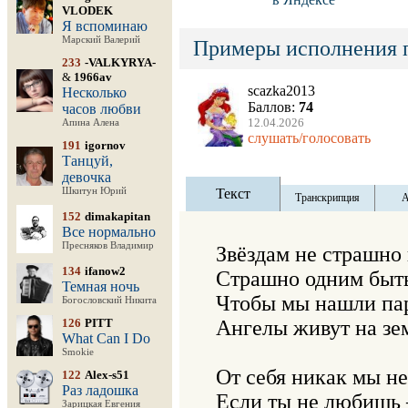
VLODEK
Я вспоминаю
Марский Валерий
Примеры исполнения 
233
-VALKYRYA-
&
1966av
scazka2013
Несколько
Баллов:
74
часов любви
12.04.2026
Апина Алена
слушать/голосовать
191
igornov
Танцуй,
девочка
Шкитун Юрий
Текст
Транскрипция
А
152
dimakapitan
Все нормально
Пресняков Владимир
Звёздам не страшно 
134
ifanow2
Страшно одним быть 
Темная ночь
Чтобы мы нашли пар
Богословский Никита
126
PITT
Ангелы живут на зем
What Can I Do
Smokie
От себя никак мы не
122
Alex-s51
Раз ладошка
Если ты не любишь 
Зарицкая Евгения